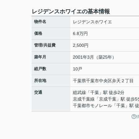
レジデンスホワイエの基本情報
物件名
レジデンスホワイエ
価格
6.8万円
管理/共益費
2,500円
築年月
2001年3月（築25年）
総戸数
10戸
所在地
千葉県
千葉市中央区
弁天
２丁目
交通
総武線
「
千葉
」駅 徒歩2分
京成千葉線
「
京成千葉
」駅 徒歩5
千葉都市モノレール
「
千葉
」駅 