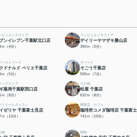
ンビニエンスストア
コンビニエンスストア
ブンイレブン千葉駅北口店
デイリーヤマザキ勝山店
79ｍ（4分）
360ｍ（5分）
ァーストフード
デパート
クドナルド ペリエ千葉店
そごう千葉店
73ｍ（5分）
505ｍ（7分）
ラッグストア
その他
ギ薬局千葉駅西口店
松屋 千葉店
05ｍ（8分）
632ｍ（8分）
ァミリーレストラン
喫茶店・カフェ
イゼリヤ 千葉富士見店
珈琲所コメダ珈琲店 千葉富
37ｍ（10分）
741ｍ（10分）
の他
焼肉