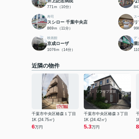
井上記念病院
な
771ｍ（10分）
8
寿司
ス
スシロー 千葉中央店
リ
869ｍ（11分）
9
映画館
デ
京成ローザ
業
1076ｍ（14分）
1
近隣の物件
千葉市中央区椿森１丁目
千葉市中央区椿森３丁目
1K (24.75㎡)
1K (24.42㎡)
1
6
5.3
8
万円
万円