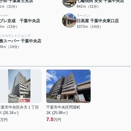
か卯 千葉富士見店
七輪焼肉 安安 千葉中央店
41ｍ（11分）
842ｍ（11分）
ーパー
ラーメン
ブレ京成 千葉中央店
日高屋 千葉中央東口店
90ｍ（13分）
1073ｍ（14分）
ィスカウントショップ
務スーパー 千葉中央店
109ｍ（14分）
千葉市中央区弁天１丁目
千葉市中央区問屋町
K (26.34㎡)
1K (25.88㎡)
7.5
万円
万円