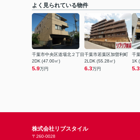
よく見られている物件
千葉市中央区道場北２丁目
千葉市若葉区加曽利町
千
2DK (47.00㎡)
2LDK (55.28㎡)
1K 
5.9
6.3
5.3
万円
万円
株式会社リブスタイル
〒260-0028