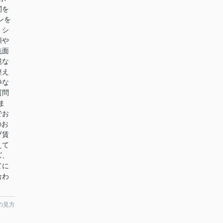
関を
ンを
・シ
類や
洗面
鏡な
整え
静な
質問
ま
でお
のお
ブ賃
えて
ズ、
てに
合わ
の見方