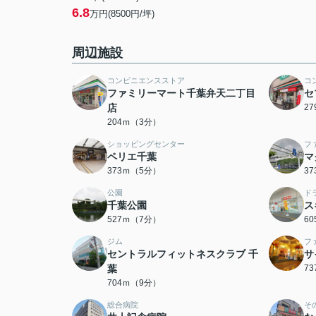
6.8
万円(8500円/坪)
周辺施設
コンビニエンスストア
コ
ファミリーマート千葉弁天二丁目
セ
店
2
204ｍ（3分）
ショッピングセンター
フ
ペリエ千葉
マ
373ｍ（5分）
3
公園
ド
千葉公園
ス
527ｍ（7分）
6
ジム
フ
セントラルフィットネスクラブ 千
サ
葉
7
704ｍ（9分）
総合病院
そ