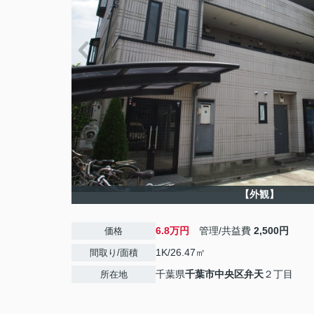
【外観】
6.8万円
管理/共益費
2,500円
価格
1K/26.47㎡
間取り/面積
千葉県
千葉市中央区
弁天
２丁目
所在地