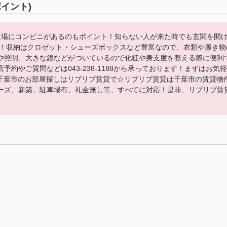
イント)
近場にコンビニがあるのもポイント！知らない人が来た時でも玄関を開
す！収納はクロゼット・シューズボックスなど豊富なので、衣類や履き物
や照明、大きな鏡などがついているので化粧や身支度を整える際に便利
約やご質問などは043-238-1188から承っております！まずはお気軽
)⇒千葉市のお部屋探しはリブリブ賃貸で☆リブリブ賃貸は千葉市の賃貸物
ーズ、新築、駐車場有、礼金無し等、すべてに対応！是非、リブリブ賃