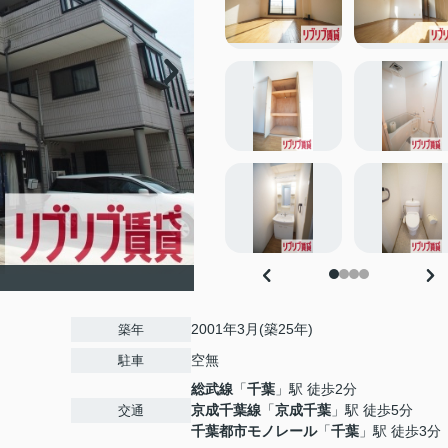
2001年3月(築25年)
築年
空無
駐車
総武線
「
千葉
」駅 徒歩2分
京成千葉線
「
京成千葉
」駅 徒歩5分
交通
千葉都市モノレール
「
千葉
」駅 徒歩3分