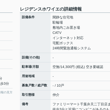
レジデンスホワイエの詳細情報
設備条件
閑静な住宅地
駐輪場
敷地内ごみ置き場
CATV
インターネット対応
宅配ボックス
24時間緊急通報システム
設備(その他)
-
駐車場/月額
空無/14,300円 (税込) 空き要確認
用途地域
-
分
徒歩3分
募集戸数 / 総戸数
- / 10戸
情報の見方
取引態様
仲介
備考
ファミリーマート千葉弁天二丁目店
徒歩3分と近場にコンビニがあるのも