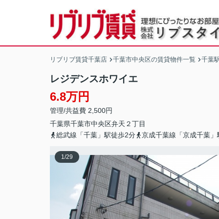
リブリブ賃貸千葉店
千葉市中央区の賃貸物件一覧
千葉
レジデンスホワイエ
6.8万円
管理/共益費 2,500円
千葉県
千葉市中央区
弁天
２丁目
総武線「千葉」駅徒歩2分
京成千葉線「京成千葉」
1
/
29