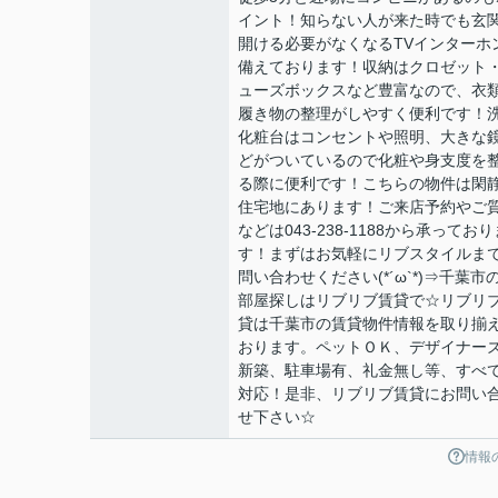
イント！知らない人が来た時でも玄
開ける必要がなくなるTVインターホ
備えております！収納はクロゼット
ューズボックスなど豊富なので、衣
履き物の整理がしやすく便利です！
化粧台はコンセントや照明、大きな
どがついているので化粧や身支度を
る際に便利です！こちらの物件は閑
住宅地にあります！ご来店予約やご
などは043-238-1188から承っており
す！まずはお気軽にリブスタイルま
問い合わせください(*´ω`*)⇒千葉市
部屋探しはリブリブ賃貸で☆リブリ
貸は千葉市の賃貸物件情報を取り揃
おります。ペットＯＫ、デザイナー
新築、駐車場有、礼金無し等、すべ
対応！是非、リブリブ賃貸にお問い
せ下さい☆
情報