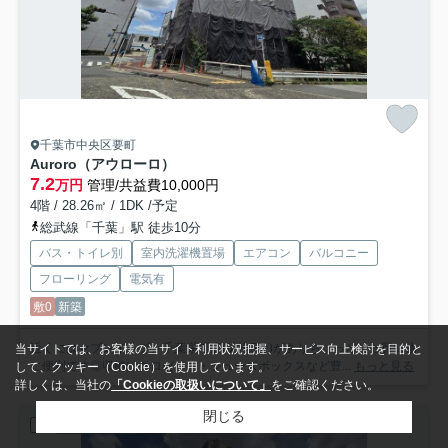
千葉市中央区要町
Auroro（アウローロ）
7.2
万円
管理/共益費10,000円
4階 / 28.26㎡ / 1DK /予定
総武線「千葉」駅 徒歩10分
バス・トイレ別
室内洗濯機置場
エアコン
バルコニー
フローリング
電気有
敷0
新築
近くにはセブンイレブン千葉栄町店(徒歩5分)がありちょっとした買い物
当サイトでは、お客様の当サイト利用状況把握、サービス向上検討を目的と
に便利です◎収納はクロゼット・シューズボックスなど豊...
もっと見る
して、クッキー（Cookie）を使用しています。
詳しくは、当社の
「Cookieの取扱いについて」
をご確認ください。
閉じる
賃貸マンション