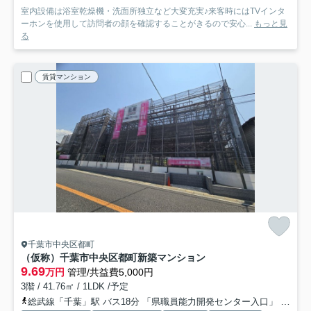
室内設備は浴室乾燥機・洗面所独立など大変充実♪来客時にはTVインタ
ーホンを使用して訪問者の顔を確認することがきるので安心...
もっと見
る
賃貸マンション
千葉市中央区都町
（仮称）千葉市中央区都町新築マンション
9.69
万円
管理/共益費5,000円
3階 / 41.76㎡ / 1LDK /予定
総武線「千葉」駅 バス18分 「県職員能力開発センター入口」 停歩1分