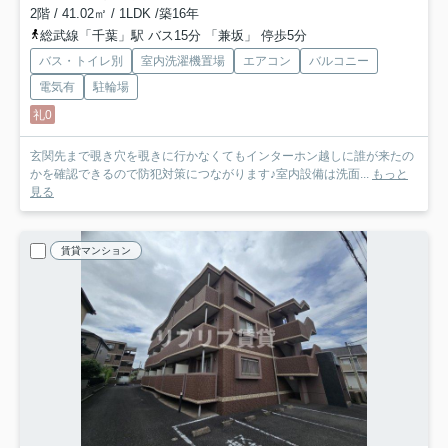
2階 / 41.02㎡ / 1LDK /築16年
総武線「千葉」駅 バス15分 「兼坂」 停歩5分
バス・トイレ別
室内洗濯機置場
エアコン
バルコニー
電気有
駐輪場
礼0
玄関先まで覗き穴を覗きに行かなくてもインターホン越しに誰が来たの
かを確認できるので防犯対策につながります♪室内設備は洗面...
もっと
見る
賃貸マンション