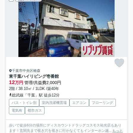
千葉市中央区椿森
東千葉ハイリビング壱番館
12
万円
管理/共益費2,000円
2階 / 38.10㎡ / 1LDK /築40年
総武線「千葉」駅 徒歩12分
バス・トイレ別
室内洗濯機置場
エアコン
フローリング
電気有
都市ガス
歩いて徒歩6分の場所にディスカウントドラッグコスモス祐光店もあり
ます！玄関先まで覗き穴を覗きに行かなくてもインターホン越...
もっと