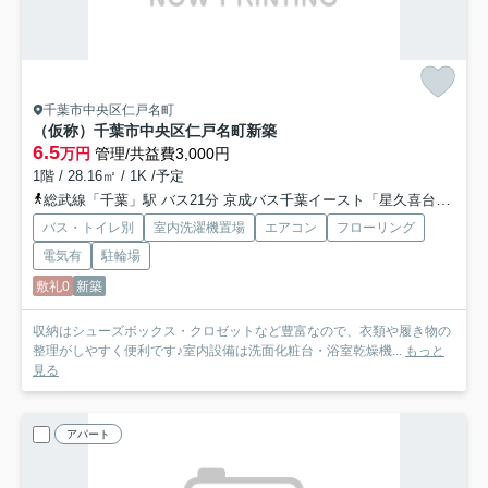
千葉市中央区仁戸名町
（仮称）千葉市中央区仁戸名町新築
6.5
万円
管理/共益費3,000円
1階 / 28.16㎡ / 1K /予定
総武線「千葉」駅 バス21分 京成バス千葉イースト「星久喜台」 停歩4分
バス・トイレ別
室内洗濯機置場
エアコン
フローリング
電気有
駐輪場
敷礼0
新築
収納はシューズボックス・クロゼットなど豊富なので、衣類や履き物の
整理がしやすく便利です♪室内設備は洗面化粧台・浴室乾燥機...
もっと
見る
アパート