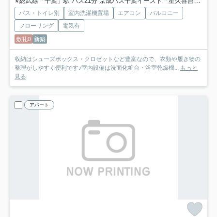
総武線「千葉」駅 バス21分 京成バス千葉イースト「星久喜台」 停歩4分
バス・トイレ別
室内洗濯機置場
エアコン
バルコニー
フローリング
電気有
敷礼0
新築
収納はシューズボックス・クロゼットなど豊富なので、衣類や履き物の
整理がしやすく便利です♪室内設備は洗面化粧台・浴室乾燥機...
もっと
見る
アパート