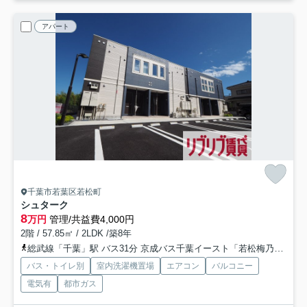
アパート
千葉市若葉区若松町
シュターク
8
万円
管理/共益費4,000円
2階 / 57.85㎡ / 2LDK /築8年
総武線「千葉」駅 バス31分 京成バス千葉イースト「若松梅乃郷」 停歩6分
バス・トイレ別
室内洗濯機置場
エアコン
バルコニー
電気有
都市ガス