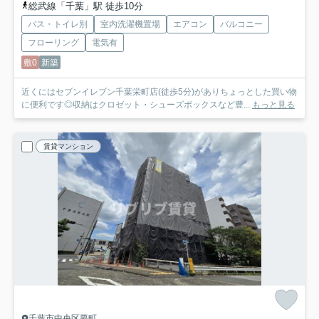
総武線「千葉」駅 徒歩10分
バス・トイレ別
室内洗濯機置場
エアコン
バルコニー
フローリング
電気有
敷0
新築
近くにはセブンイレブン千葉栄町店(徒歩5分)がありちょっとした買い物
に便利です◎収納はクロゼット・シューズボックスなど豊...
もっと見る
賃貸マンション
千葉市中央区要町