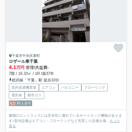
千葉市中央区要町
ロザール東千葉
4.1
万円
管理/共益費-
7階 / 16.33㎡ / 1R /築37年
総武線「千葉」駅 徒歩10分
室内洗濯機置場
エアコン
バルコニー
フローリング
電気有
都市ガス
礼0
即入居可
建物のエントランスには安全性に優れているオートロック機能がありま
す♪室内設備はエアコン・フローリングなど充実した設備を備...
もっと
見る