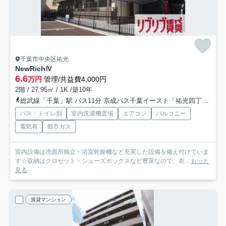
千葉市中央区祐光
NewRichⅣ
6.6
万円
管理/共益費4,000円
2階 / 27.95㎡ / 1K /築10年
総武線「千葉」駅 バス11分 京成バス千葉イースト「祐光四丁目」 停歩4分
バス・トイレ別
室内洗濯機置場
エアコン
バルコニー
電気有
都市ガス
室内設備は洗面所独立・浴室乾燥機など充実した設備を備え付けていま
す☆収納はクロゼット・シューズボックスなど豊富なので、衣...
もっと
見る
賃貸マンション