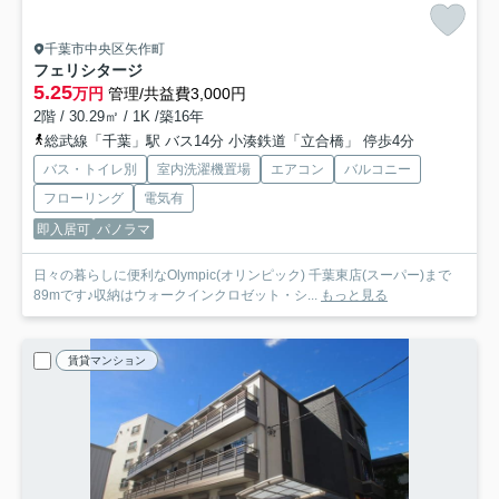
千葉市中央区矢作町
フェリシタージ
5.25
万円
管理/共益費3,000円
2階 / 30.29㎡ / 1K /築16年
総武線「千葉」駅 バス14分 小湊鉄道「立合橋」 停歩4分
バス・トイレ別
室内洗濯機置場
エアコン
バルコニー
フローリング
電気有
即入居可
パノラマ
日々の暮らしに便利なOlympic(オリンピック) 千葉東店(スーパー)まで
89mです♪収納はウォークインクロゼット・シ...
もっと見る
賃貸マンション