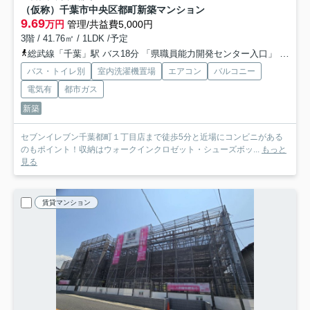
（仮称）千葉市中央区都町新築マンション
9.69
万円
管理/共益費5,000円
3階 / 41.76㎡ / 1LDK /予定
総武線「千葉」駅 バス18分 「県職員能力開発センター入口」 停歩1分
バス・トイレ別
室内洗濯機置場
エアコン
バルコニー
電気有
都市ガス
新築
セブンイレブン千葉都町１丁目店まで徒歩5分と近場にコンビニがある
のもポイント！収納はウォークインクロゼット・シューズボッ...
もっと
見る
賃貸マンション