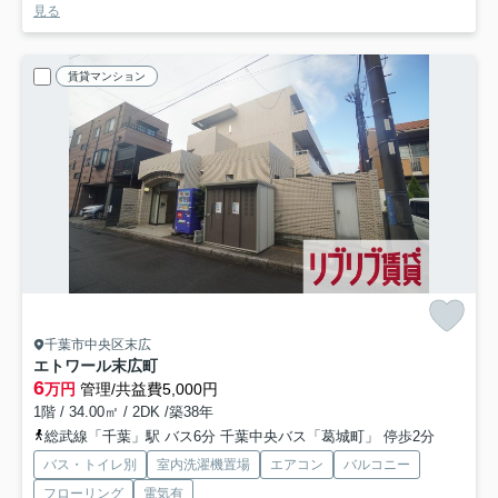
見る
賃貸マンション
千葉市中央区末広
エトワール末広町
6
万円
管理/共益費5,000円
1階 / 34.00㎡ / 2DK /築38年
総武線「千葉」駅 バス6分 千葉中央バス「葛城町」 停歩2分
バス・トイレ別
室内洗濯機置場
エアコン
バルコニー
フローリング
電気有