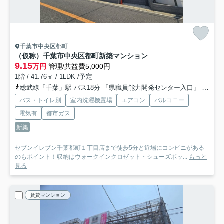
千葉市中央区都町
（仮称）千葉市中央区都町新築マンション
9.15
万円
管理/共益費5,000円
1階 / 41.76㎡ / 1LDK /予定
総武線「千葉」駅 バス18分 「県職員能力開発センター入口」 停歩1分
バス・トイレ別
室内洗濯機置場
エアコン
バルコニー
電気有
都市ガス
新築
セブンイレブン千葉都町１丁目店まで徒歩5分と近場にコンビニがある
のもポイント！収納はウォークインクロゼット・シューズボッ...
もっと
見る
賃貸マンション