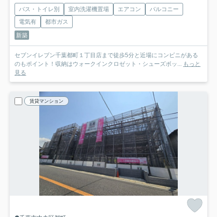
バス・トイレ別
室内洗濯機置場
エアコン
バルコニー
電気有
都市ガス
新築
セブンイレブン千葉都町１丁目店まで徒歩5分と近場にコンビニがある
のもポイント！収納はウォークインクロゼット・シューズボッ...
もっと
見る
賃貸マンション