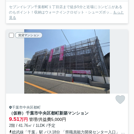
セブンイレブン千葉都町１丁目店まで徒歩5分と近場にコンビニがある
のもポイント！収納はウォークインクロゼット・シューズボッ...
もっと
見る
賃貸マンション
千葉市中央区都町
（仮称）千葉市中央区都町新築マンション
9.51
万円
管理/共益費5,000円
2階 / 41.76㎡ / 1LDK /予定
総武線「千葉」駅 バス18分 「県職員能力開発センター入口」 停歩1分