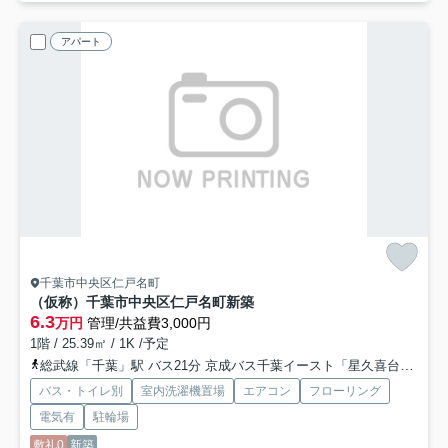
アパート
千葉市中央区仁戸名町
（仮称）千葉市中央区仁戸名町新築
6.3
万円
管理/共益費3,000円
1階 / 25.39㎡ / 1K /予定
総武線「千葉」駅 バス21分 京成バス千葉イースト「星久喜台」 停歩4分
バス・トイレ別
室内洗濯機置場
エアコン
フローリング
電気有
駐輪場
敷礼0
新築