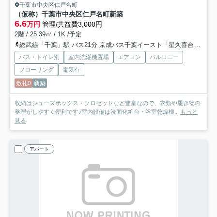
千葉市中央区仁戸名町
（仮称）千葉市中央区仁戸名町新築
6.6
万円
管理/共益費3,000円
2階 / 25.39㎡ / 1K /予定
総武線「千葉」駅 バス21分 京成バス千葉イースト「星久喜台」 停歩4分
バス・トイレ別
室内洗濯機置場
エアコン
バルコニー
フローリング
電気有
敷礼0
新築
収納はシューズボックス・クロゼットなど豊富なので、衣類や履き物の
整理がしやすく便利です♪室内設備は洗面化粧台・浴室乾燥機...
もっと
見る
アパート