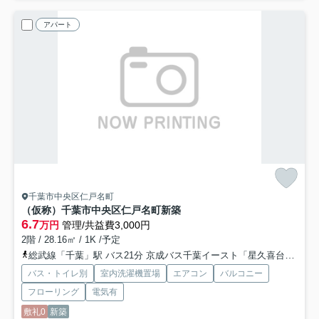
アパート
千葉市中央区仁戸名町
（仮称）千葉市中央区仁戸名町新築
6.7
万円
管理/共益費3,000円
2階 / 28.16㎡ / 1K /予定
総武線「千葉」駅 バス21分 京成バス千葉イースト「星久喜台」 停歩4分
バス・トイレ別
室内洗濯機置場
エアコン
バルコニー
フローリング
電気有
敷礼0
新築