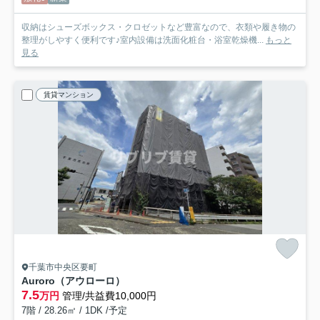
収納はシューズボックス・クロゼットなど豊富なので、衣類や履き物の
整理がしやすく便利です♪室内設備は洗面化粧台・浴室乾燥機...
もっと
見る
賃貸マンション
千葉市中央区要町
Auroro（アウローロ）
7.5
万円
管理/共益費10,000円
7階 / 28.26㎡ / 1DK /予定