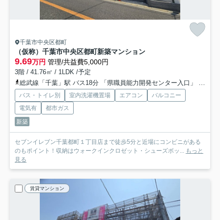
千葉市中央区都町
（仮称）千葉市中央区都町新築マンション
9.69
万円
管理/共益費5,000円
3階 / 41.76㎡ / 1LDK /予定
総武線「千葉」駅 バス18分 「県職員能力開発センター入口」 停歩1分
バス・トイレ別
室内洗濯機置場
エアコン
バルコニー
電気有
都市ガス
新築
セブンイレブン千葉都町１丁目店まで徒歩5分と近場にコンビニがある
のもポイント！収納はウォークインクロゼット・シューズボッ...
もっと
見る
賃貸マンション