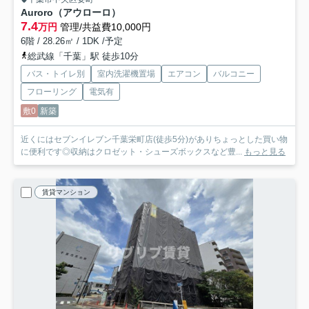
Auroro（アウローロ）
7.4
万円
管理/共益費10,000円
6階 / 28.26㎡ / 1DK /予定
総武線「千葉」駅 徒歩10分
バス・トイレ別
室内洗濯機置場
エアコン
バルコニー
フローリング
電気有
敷0
新築
近くにはセブンイレブン千葉栄町店(徒歩5分)がありちょっとした買い物
に便利です◎収納はクロゼット・シューズボックスなど豊...
もっと見る
賃貸マンション