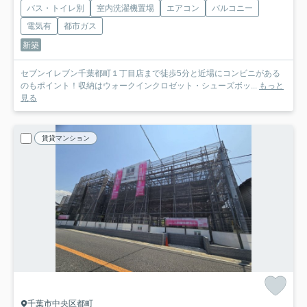
バス・トイレ別
室内洗濯機置場
エアコン
バルコニー
電気有
都市ガス
新築
セブンイレブン千葉都町１丁目店まで徒歩5分と近場にコンビニがある
のもポイント！収納はウォークインクロゼット・シューズボッ...
もっと
見る
賃貸マンション
千葉市中央区都町