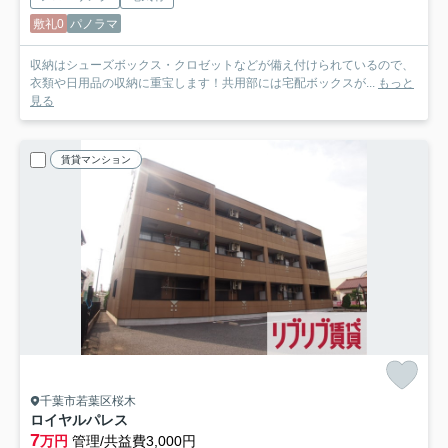
敷礼0
パノラマ
収納はシューズボックス・クロゼットなどが備え付けられているので、
衣類や日用品の収納に重宝します！共用部には宅配ボックスが...
もっと
見る
賃貸マンション
千葉市若葉区桜木
ロイヤルパレス
7
万円
管理/共益費3,000円