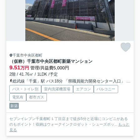
千葉市中央区都町
（仮称）千葉市中央区都町新築マンション
9.51
万円
管理/共益費5,000円
2階 / 41.76㎡ / 1LDK /予定
総武線「千葉」駅 バス18分 「県職員能力開発センター入口」 停歩1分
バス・トイレ別
室内洗濯機置場
エアコン
バルコニー
電気有
都市ガス
新築
セブンイレブン千葉都町１丁目店まで徒歩5分と近場にコンビニがある
のもポイント！収納はウォークインクロゼット・シューズボッ...
もっと
見る