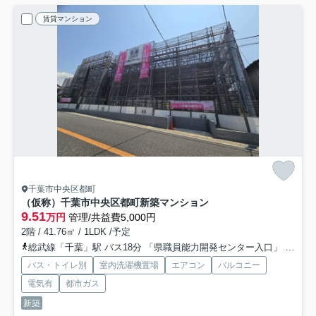
賃貸マンション
千葉市中央区都町
（仮称）千葉市中央区都町新築マンション
9.51
万円
管理/共益費5,000円
2階 / 41.76㎡ / 1LDK /予定
総武線「千葉」駅 バス18分 「県職員能力開発センター入口」 停歩1分
バス・トイレ別
室内洗濯機置場
エアコン
バルコニー
電気有
都市ガス
新築