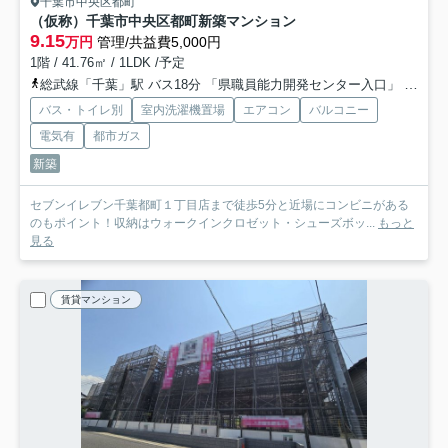
千葉市中央区都町
（仮称）千葉市中央区都町新築マンション
9.15
万円
管理/共益費5,000円
1階 / 41.76㎡ / 1LDK /予定
総武線「千葉」駅 バス18分 「県職員能力開発センター入口」 停歩1分
バス・トイレ別
室内洗濯機置場
エアコン
バルコニー
電気有
都市ガス
新築
セブンイレブン千葉都町１丁目店まで徒歩5分と近場にコンビニがある
のもポイント！収納はウォークインクロゼット・シューズボッ...
もっと
見る
賃貸マンション