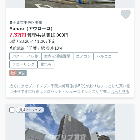
千葉市中央区要町
Auroro（アウローロ）
7.3
万円
管理/共益費10,000円
5階 / 28.26㎡ / 1DK /予定
総武線「千葉」駅 徒歩10分
バス・トイレ別
室内洗濯機置場
エアコン
バルコニー
フローリング
電気有
敷0
新築
近くにはセブンイレブン千葉栄町店(徒歩5分)がありちょっとした買い物
に便利です◎収納はクロゼット・シューズボックスなど豊...
もっと見る
賃貸マンション