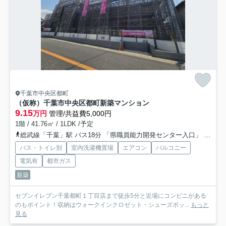
千葉市中央区都町
（仮称）千葉市中央区都町新築マンション
9.15
万円
管理/共益費5,000円
1階 / 41.76㎡ / 1LDK /予定
総武線「千葉」駅 バス18分 「県職員能力開発センター入口」 停歩1分
バス・トイレ別
室内洗濯機置場
エアコン
バルコニー
電気有
都市ガス
新築
セブンイレブン千葉都町１丁目店まで徒歩5分と近場にコンビニがある
のもポイント！収納はウォークインクロゼット・シューズボッ...
もっと
見る