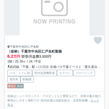
千葉市中央区仁戸名町
（仮称）千葉市中央区仁戸名町新築
6.2
万円
管理/共益費3,000円
1階 / 25.39㎡ / 1K /予定
総武線「千葉」駅 バス21分 京成バス千葉イースト「星久喜台」 停歩4分
バス・トイレ別
室内洗濯機置場
エアコン
フローリング
電気有
駐輪場
敷礼0
新築
収納はシューズボックス・クロゼットなど豊富なので、衣類や履き物の
整理がしやすく便利です♪室内設備は洗面化粧台・浴室乾燥機...
もっと
見る