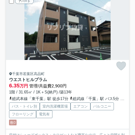
アパート
千葉市若葉区高品町
ウエストヒルプラム
6.35
万円
管理/共益費2,900円
1階 / 31.65㎡ / 1K＋S(納戸) /築13年
総武本線「東千葉」駅 徒歩17分
総武線「千葉」駅 バス5分 「高品坂下」 停歩4分
バス・トイレ別
室内洗濯機置場
エアコン
バルコニー
フローリング
電気有
敷0