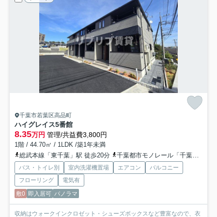
千葉市若葉区高品町
ハイグレイス5番館
8.35
万円
管理/共益費3,800円
1階 / 44.70㎡ / 1LDK /築1年未満
総武本線「東千葉」駅 徒歩20分
千葉都市モノレール「千葉公園」駅 徒歩27分
バス・トイレ別
室内洗濯機置場
エアコン
バルコニー
フローリング
電気有
敷0
即入居可
パノラマ
収納はウォークインクロゼット・シューズボックスなど豊富なので、衣