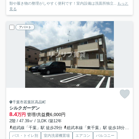
類や履き物の整理がしやすく便利です！室内設備は洗面所独立...
もっと
見る
アパート
千葉市若葉区高品町
シルクガーデン
8.4
万円
管理/共益費6,000円
2階 / 47.39㎡ / 1LDK /築12年
総武線「千葉」駅 徒歩29分
総武本線「東千葉」駅 徒歩18分
千葉
バス・トイレ別
室内洗濯機置場
エアコン
バルコニー