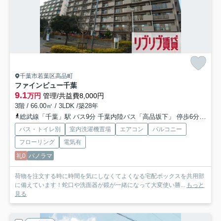
千葉市若葉区高品町
ファインビュー千葉
9.1
万円
管理/共益費8,000円
3階 / 66.00㎡ / 3LDK /築28年
総武線「千葉」駅 バス9分 千葉内陸バス「高品坂下」 停歩6分
総武
バス・トイレ別
室内洗濯機置場
エアコン
バルコニー
フローリング
電気有
礼0
パノラマ
荷物を注文する時に時間を気にしなくてよくなる宅配ボックスを共用部
に備えています！蛇口や洗面器が鏡が一緒になって大変使い勝...
もっと
見る