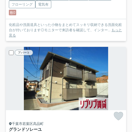
フローリング
電気有
敷0
化粧品や洗面道具といった小物をまとめてスッキリ収納できる洗面化粧
台が付いております◎モニターで来訪者を確認して、インター...
もっと
見る
アパート
千葉市若葉区高品町
グランドソレーユ