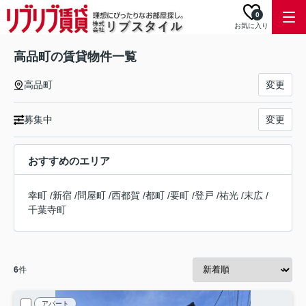
0
お気に入り
高品町の賃貸物件一覧
高品町
変更
募集中
変更
おすすめのエリア
幸町
/
新宿
/
問屋町
/
西都賀
/
都町
/
要町
/
登戸
/
祐光
/
末広
/
千葉寺町
6
件
アパート