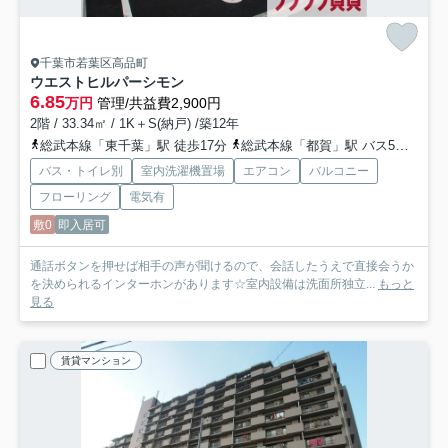
千葉市若葉区高品町
ウエストヒルパーシモン
6.85
万円
管理/共益費2,900円
2階 / 33.34㎡ / 1K＋S(納戸) /築12年
総武本線「東千葉」駅 徒歩17分
総武本線「都賀」駅 バス5分 「高品坂下」 停歩4分
バス・トイレ別
室内洗濯機置場
エアコン
バルコニー
フローリング
電気有
敷0
即入居可
通話ボタンを押せば相手の声が聞けるので、会話したうえで直接会うか
を決められるインターホンがあります☆室内設備は洗面所独立...
もっと
見る
賃貸マンション