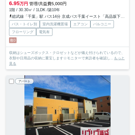
6.95
万円
管理/共益費5,000円
1階 / 30.30㎡ / 1LDK /築10年
総武線「千葉」駅 バス14分 京成バス千葉イースト「高品坂下」 停歩5分
バス・トイレ別
室内洗濯機置場
エアコン
バルコニー
フローリング
電気有
敷0
収納はシューズボックス・クロゼットなどが備え付けられているので、
衣類や日用品の収納に重宝します☆モニターで来訪者を確認し...
もっと
見る
アパート