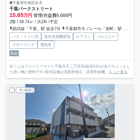
千葉市中央区弁天
千葉パークストリート
15.65
万円
管理/共益費5,000円
2階 / 58.74㎡ / 2LDK /予定
総武線「千葉」駅 徒歩7分
千葉都市モノレール「栄町」駅 徒歩5分
バス・トイレ別
室内洗濯機置場
エアコン
バルコニー
フローリング
電気有
新築
近くにはファミリーマート千葉弁天二丁目店(徒歩5分)がありちょっとし
た買い物に便利です♪室内設備は洗面所独立・浴室乾燥機...
もっと見る
アパート