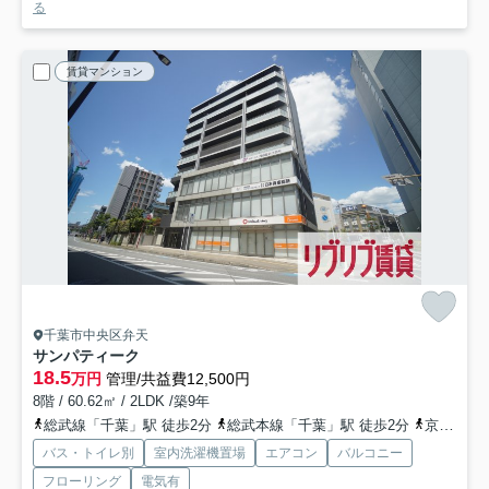
る
賃貸マンション
千葉市中央区弁天
サンパティーク
18.5
万円
管理/共益費12,500円
8階 / 60.62㎡ / 2LDK /築9年
総武線「千葉」駅 徒歩2分
総武本線「千葉」駅 徒歩2分
京成千葉線「京成千葉」駅 徒歩8分
バス・トイレ別
室内洗濯機置場
エアコン
バルコニー
フローリング
電気有