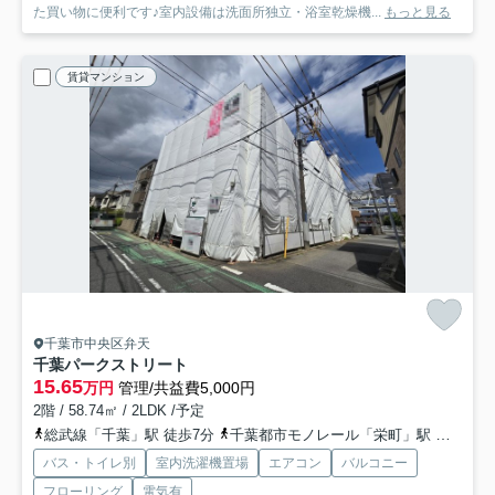
た買い物に便利です♪室内設備は洗面所独立・浴室乾燥機...
もっと見る
賃貸マンション
千葉市中央区弁天
千葉パークストリート
15.65
万円
管理/共益費5,000円
2階 / 58.74㎡ / 2LDK /予定
総武線「千葉」駅 徒歩7分
千葉都市モノレール「栄町」駅 徒歩5分
バス・トイレ別
室内洗濯機置場
エアコン
バルコニー
フローリング
電気有