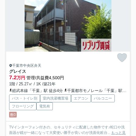
千葉市中央区弁天
グレイス
7.2
万円
管理/共益費4,500円
1階 / 25.27㎡ / 1K /築21年
総武本線「千葉」駅 徒歩4分
千葉都市モノレール「千葉」駅 徒歩5分
バス・トイレ別
室内洗濯機置場
エアコン
バルコニー
フローリング
電気有
敷0
TVインターフォン付きの、セキュリティに配慮した物件です♪蛇口や洗
面器が鏡が一緒になって大変使い勝手が良いのが洗面化粧台...
もっと見