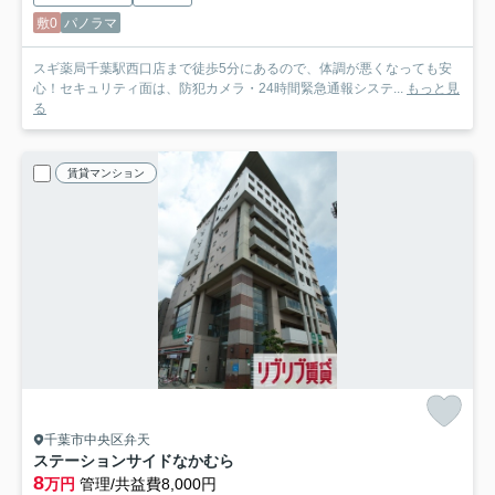
敷0
パノラマ
スギ薬局千葉駅西口店まで徒歩5分にあるので、体調が悪くなっても安
心！セキュリティ面は、防犯カメラ・24時間緊急通報システ...
もっと見
る
賃貸マンション
千葉市中央区弁天
ステーションサイドなかむら
8
万円
管理/共益費8,000円