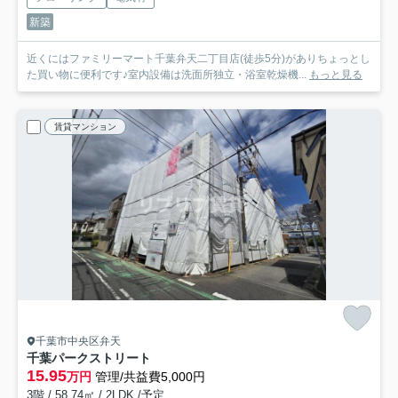
新築
近くにはファミリーマート千葉弁天二丁目店(徒歩5分)がありちょっとし
た買い物に便利です♪室内設備は洗面所独立・浴室乾燥機...
もっと見る
賃貸マンション
千葉市中央区弁天
千葉パークストリート
15.95
万円
管理/共益費5,000円
3階 / 58.74㎡ / 2LDK /予定