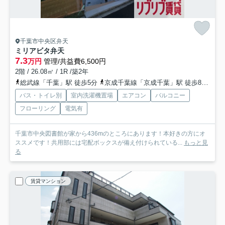
千葉市中央区弁天
ミリアビタ弁天
7.3
万円
管理/共益費6,500円
2階 / 26.08㎡ / 1R /築2年
総武線「千葉」駅 徒歩5分
京成千葉線「京成千葉」駅 徒歩8分
千
バス・トイレ別
室内洗濯機置場
エアコン
バルコニー
フローリング
電気有
千葉市中央図書館が家から436mのところにあります！本好きの方にオ
ススメです！共用部には宅配ボックスが備え付けられている...
もっと見
る
賃貸マンション