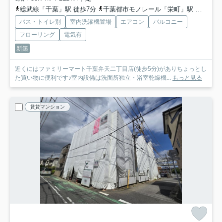
総武線「千葉」駅 徒歩7分
千葉都市モノレール「栄町」駅 徒歩5分
バス・トイレ別
室内洗濯機置場
エアコン
バルコニー
フローリング
電気有
新築
近くにはファミリーマート千葉弁天二丁目店(徒歩5分)がありちょっとし
た買い物に便利です♪室内設備は洗面所独立・浴室乾燥機...
もっと見る
賃貸マンション