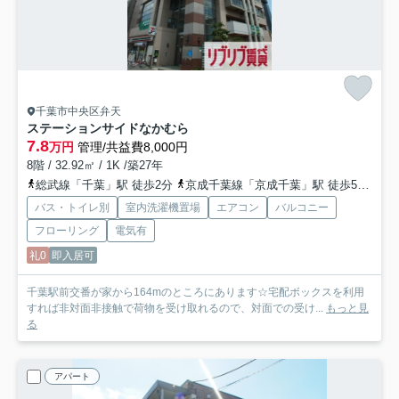
千葉市中央区弁天
ステーションサイドなかむら
7.8
万円
管理/共益費8,000円
8階 / 32.92㎡ / 1K /築27年
総武線「千葉」駅 徒歩2分
京成千葉線「京成千葉」駅 徒歩5分
千
バス・トイレ別
室内洗濯機置場
エアコン
バルコニー
フローリング
電気有
礼0
即入居可
千葉駅前交番が家から164mのところにあります☆宅配ボックスを利用
すれば非対面非接触で荷物を受け取れるので、対面での受け...
もっと見
る
アパート