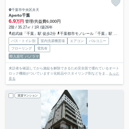
千葉市中央区弁天
Aperto千葉
6.9
万円
管理/共益費6,000円
2階 / 35.27㎡ / 1R /築26年
総武線「千葉」駅 徒歩2分
千葉都市モノレール「千葉」駅 徒歩4分
バス・トイレ別
室内洗濯機置場
エアコン
バルコニー
フローリング
電気有
即入居可
パノラマ
来訪者を確認してから施錠を解除できるため安全面で優れているオート
ロック機能がついています☆化粧品やスタイリング剤などをま...
もっと
見る
賃貸マンション