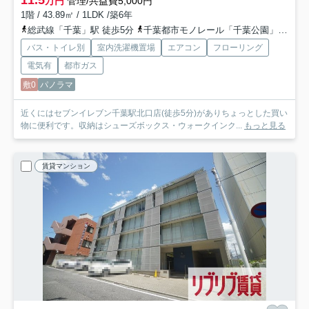
11.5
万円
管理/共益費5,000円
1階 / 43.89㎡ / 1LDK /築6年
総武線「千葉」駅 徒歩5分
千葉都市モノレール「千葉公園」駅 徒歩12分
バス・トイレ別
室内洗濯機置場
エアコン
フローリング
電気有
都市ガス
敷0
パノラマ
近くにはセブンイレブン千葉駅北口店(徒歩5分)がありちょっとした買い
物に便利です。収納はシューズボックス・ウォークインク...
もっと見る
賃貸マンション