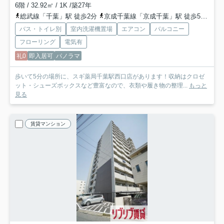
6階 / 32.92㎡ / 1K /築27年
総武線「千葉」駅 徒歩2分
京成千葉線「京成千葉」駅 徒歩5分
千
バス・トイレ別
室内洗濯機置場
エアコン
バルコニー
フローリング
電気有
礼0
即入居可
パノラマ
歩いて5分の場所に、スギ薬局千葉駅西口店があります！収納はクロゼ
ット・シューズボックスなど豊富なので、衣類や履き物の整理...
もっと
見る
賃貸マンション