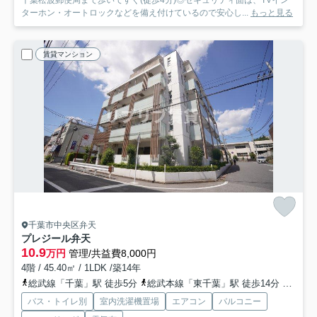
千葉松波郵便局まで歩いてすぐ(徒歩4分)◎セキュリティ面は、TVイン
ターホン・オートロックなどを備え付けているので安心し...
もっと見る
賃貸マンション
千葉市中央区弁天
プレジール弁天
10.9
万円
管理/共益費8,000円
4階 / 45.40㎡ / 1LDK /築14年
総武線「千葉」駅 徒歩5分
総武本線「東千葉」駅 徒歩14分
京成千
バス・トイレ別
室内洗濯機置場
エアコン
バルコニー