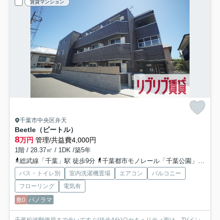
賃貸マンション
千葉市中央区弁天
Beetle（ビートル）
8
万円
管理/共益費4,000円
1階 / 28.37㎡ / 1DK /築5年
総武線「千葉」駅 徒歩9分
千葉都市モノレール「千葉公園」駅 徒歩7分
バス・トイレ別
室内洗濯機置場
エアコン
バルコニー
フローリング
電気有
敷0
パノラマ