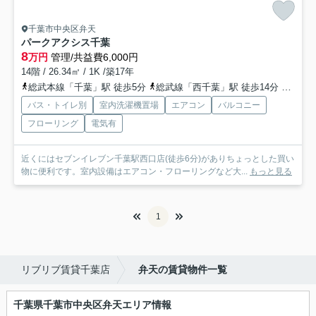
千葉市中央区弁天
パークアクシス千葉
8
万円
管理/共益費6,000円
14階 / 26.34㎡ / 1K /築17年
総武本線「千葉」駅 徒歩5分
総武線「西千葉」駅 徒歩14分
京成千
バス・トイレ別
室内洗濯機置場
エアコン
バルコニー
フローリング
電気有
近くにはセブンイレブン千葉駅西口店(徒歩6分)がありちょっとした買い
物に便利です。室内設備はエアコン・フローリングなど大...
もっと見る
1
リブリブ賃貸千葉店
弁天の賃貸物件一覧
千葉県千葉市中央区弁天エリア情報