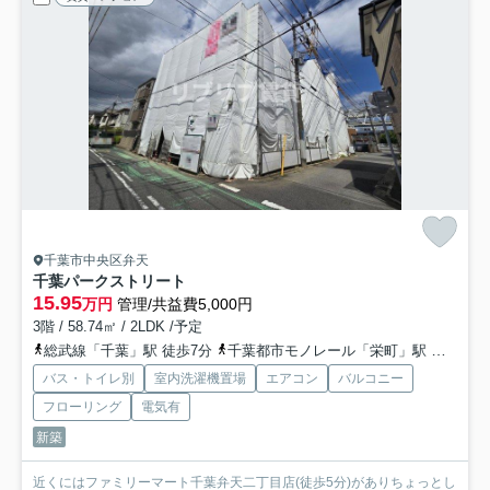
千葉市中央区弁天
千葉パークストリート
15.95
万円
管理/共益費5,000円
3階 / 58.74㎡ / 2LDK /予定
総武線「千葉」駅 徒歩7分
千葉都市モノレール「栄町」駅 徒歩5分
バス・トイレ別
室内洗濯機置場
エアコン
バルコニー
フローリング
電気有
新築
近くにはファミリーマート千葉弁天二丁目店(徒歩5分)がありちょっとし