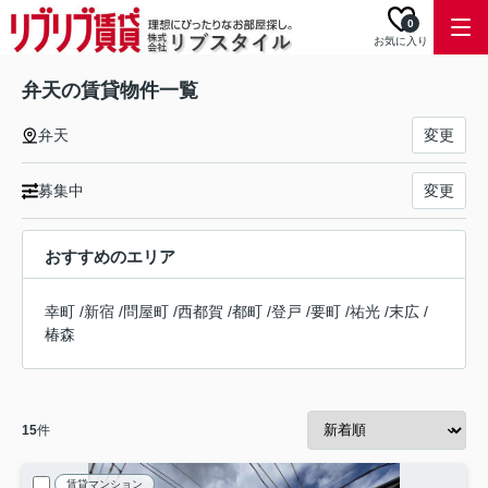
0
お気に入り
弁天の賃貸物件一覧
弁天
変更
募集中
変更
おすすめのエリア
幸町
/
新宿
/
問屋町
/
西都賀
/
都町
/
登戸
/
要町
/
祐光
/
末広
/
椿森
15
件
賃貸マンション