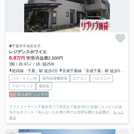
千葉市中央区弁天
レジデンスホワイエ
6.8
万円
管理/共益費2,500円
3階 / 26.47㎡ / 1K /築25年
総武線「千葉」駅 徒歩2分
京成千葉線「京成千葉」駅 徒歩5分
千
バス・トイレ別
室内洗濯機置場
エアコン
バルコニー
フローリング
電気有
礼0
即入居可
パノラマ
ファミリーマート千葉弁天二丁目店まで徒歩3分と近場にコンビニがあ
るのもポイント！知らない人が来た時でも玄関を開ける必要が...
もっと
見る