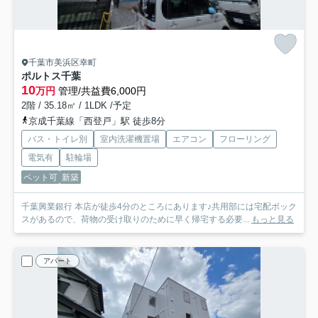
千葉市美浜区幸町
ポルトス千葉
10
万円
管理/共益費6,000円
2階 / 35.18㎡ / 1LDK /予定
京成千葉線「西登戸」駅 徒歩8分
バス・トイレ別
室内洗濯機置場
エアコン
フローリング
電気有
駐輪場
ペット可
新築
千葉興業銀行 本店が徒歩4分のところにあります♪共用部には宅配ボック
スがあるので、荷物の受け取りのために早く帰宅する必要...
もっと見る
アパート