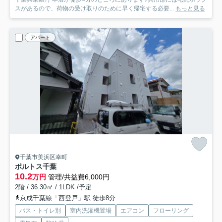
スがあるので、荷物の受け取りのために早く帰宅する必要...
もっと見る
アパート
千葉市美浜区幸町
ポルトス千葉
10.2
万円
管理/共益費6,000円
2階 / 36.30㎡ / 1LDK /予定
京成千葉線「西登戸」駅 徒歩8分
バス・トイレ別
室内洗濯機置場
エアコン
フローリング