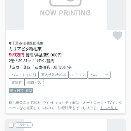
千葉市稲毛区稲毛東
ミリアビタ稲毛東
9.9
万円
管理/共益費5,000円
2階 / 39.81㎡ / 1LDK /新築
京成千葉線「京成稲毛」駅 徒歩7分
バス・トイレ別
室内洗濯機置場
エアコン
バルコニー
電気有
都市ガス
即入居可
新築
稲毛東公園まで268mです♪セキュリティ面は、オートロック・TVインタ
ーホンなど充実しているので、防犯対策もばっちりです...
もっと見る
アパート