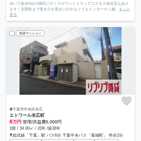
歩いて徒歩6分の場所にディスカウントドラッグコスモス祐光店もあり
ます！玄関先まで覗き穴を覗きに行かなくてもインターホン越...
もっと
見る
賃貸マンション
千葉市中央区末広
エトワール末広町
6
万円
管理/共益費5,000円
1階 / 34.00㎡ / 2DK /築38年
総武線「千葉」駅 バス6分 千葉中央バス「葛城町」 停歩2分