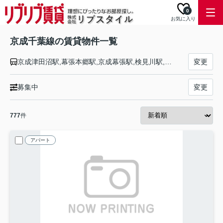
0
お気に入り
京成千葉線の賃貸物件一覧
京成津田沼駅,幕張本郷駅,京成幕張駅,検見川駅,京成稲毛駅,みどり台駅,西登戸駅,新千葉駅,千葉駅,千葉中央駅
変更
募集中
変更
777
件
アパート