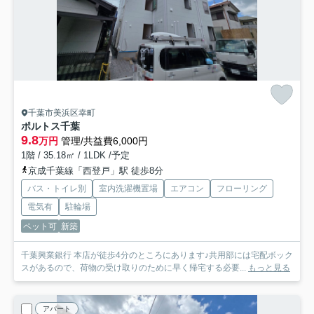
千葉市美浜区幸町
ポルトス千葉
9.8
万円
管理/共益費6,000円
1階 / 35.18㎡ / 1LDK /予定
京成千葉線「西登戸」駅 徒歩8分
バス・トイレ別
室内洗濯機置場
エアコン
フローリング
電気有
駐輪場
ペット可
新築
千葉興業銀行 本店が徒歩4分のところにあります♪共用部には宅配ボック
スがあるので、荷物の受け取りのために早く帰宅する必要...
もっと見る
アパート