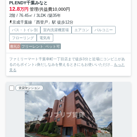
PLENDY千葉みなと
12.8
万円
管理/共益費10,000円
2階 / 76.45㎡ / 3LDK /築35年
京成千葉線「西登戸」駅 徒歩12分
バス・トイレ別
室内洗濯機置場
エアコン
バルコニー
フローリング
電気有
敷礼0
フリーレント
ペット可
ファミリーマート千葉幸町一丁目店まで徒歩3分と近場にコンビニがあ
るのもポイント♪身だしなみを整えるときにもお使いいただけ...
もっと
見る
賃貸マンション