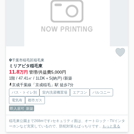
千葉市稲毛区稲毛東
ミリアビタ稲毛東
11.8
万円
管理/共益費5,000円
1階 / 47.41㎡ / 1LDK＋S(納戸) /新築
京成千葉線「京成稲毛」駅 徒歩7分
バス・トイレ別
室内洗濯機置場
エアコン
バルコニー
電気有
都市ガス
即入居可
新築
稲毛東公園まで268mです♪セキュリティ面は、オートロック・TVインタ
ーホンなど充実しているので、防犯対策もばっちりです...
もっと見る