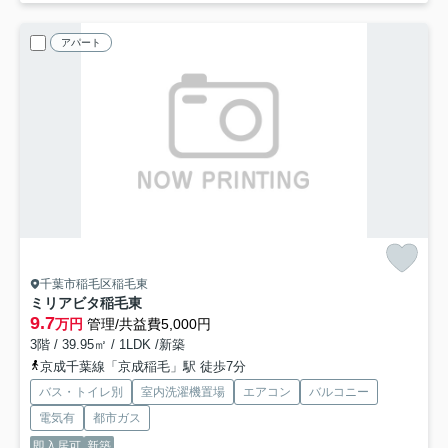
アパート
千葉市稲毛区稲毛東
ミリアビタ稲毛東
9.7
万円
管理/共益費5,000円
3階 / 39.95㎡ / 1LDK /新築
京成千葉線「京成稲毛」駅 徒歩7分
バス・トイレ別
室内洗濯機置場
エアコン
バルコニー
電気有
都市ガス
即入居可
新築