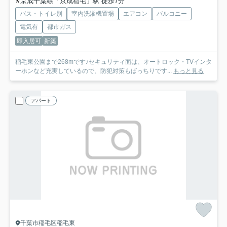
京成千葉線「京成稲毛」駅 徒歩7分
バス・トイレ別
室内洗濯機置場
エアコン
バルコニー
電気有
都市ガス
即入居可
新築
稲毛東公園まで268mです♪セキュリティ面は、オートロック・TVインタ
ーホンなど充実しているので、防犯対策もばっちりです...
もっと見る
アパート
千葉市稲毛区稲毛東