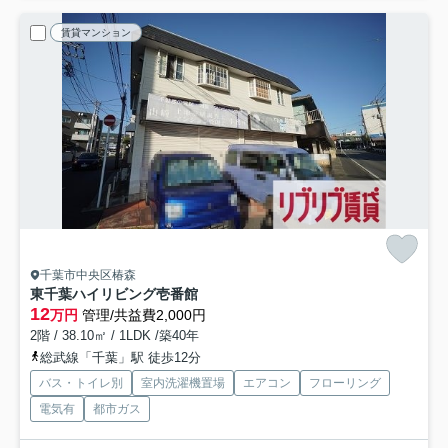
賃貸マンション
千葉市中央区椿森
東千葉ハイリビング壱番館
12
万円
管理/共益費2,000円
2階 / 38.10㎡ / 1LDK /築40年
総武線「千葉」駅 徒歩12分
バス・トイレ別
室内洗濯機置場
エアコン
フローリング
電気有
都市ガス