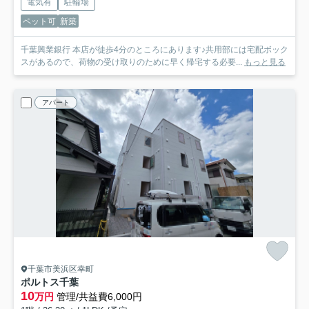
電気有
駐輪場
ペット可
新築
千葉興業銀行 本店が徒歩4分のところにあります♪共用部には宅配ボック
スがあるので、荷物の受け取りのために早く帰宅する必要...
もっと見る
アパート
千葉市美浜区幸町
ポルトス千葉
10
万円
管理/共益費6,000円