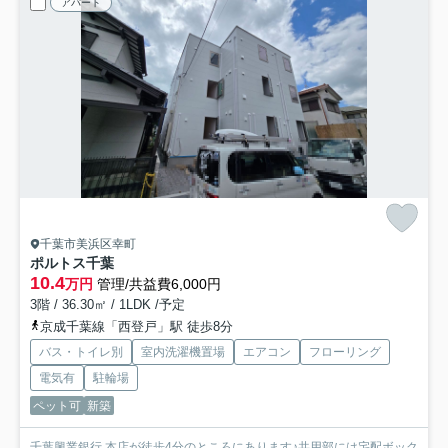
アパート
千葉市美浜区幸町
ポルトス千葉
10.4
万円
管理/共益費6,000円
3階 / 36.30㎡ / 1LDK /予定
京成千葉線「西登戸」駅 徒歩8分
バス・トイレ別
室内洗濯機置場
エアコン
フローリング
電気有
駐輪場
ペット可
新築
千葉興業銀行 本店が徒歩4分のところにあります♪共用部には宅配ボック