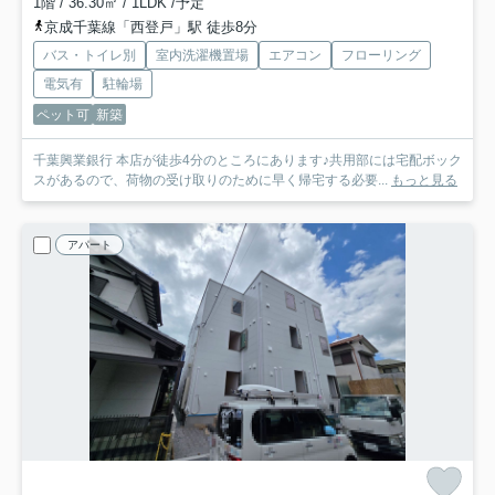
1階 / 36.30㎡ / 1LDK /予定
京成千葉線「西登戸」駅 徒歩8分
バス・トイレ別
室内洗濯機置場
エアコン
フローリング
電気有
駐輪場
ペット可
新築
千葉興業銀行 本店が徒歩4分のところにあります♪共用部には宅配ボック
スがあるので、荷物の受け取りのために早く帰宅する必要...
もっと見る
アパート