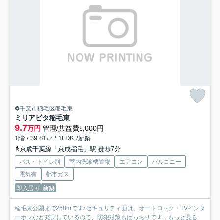
千葉市稲毛区稲毛東
ミリアビタ稲毛東
9.7
万円
管理/共益費5,000円
1階 / 39.81㎡ / 1LDK /新築
京成千葉線「京成稲毛」駅 徒歩7分
バス・トイレ別
室内洗濯機置場
エアコン
バルコニー
電気有
都市ガス
即入居可
新築
稲毛東公園まで268mです♪セキュリティ面は、オートロック・TVインタ
ーホンなど充実しているので、防犯対策もばっちりです...
もっと見る