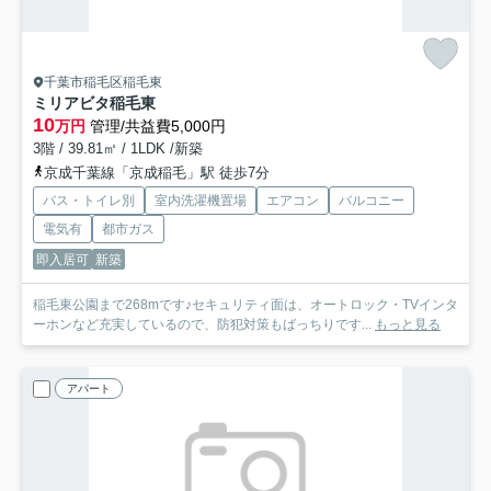
千葉市稲毛区稲毛東
ミリアビタ稲毛東
10
万円
管理/共益費5,000円
3階 / 39.81㎡ / 1LDK /新築
京成千葉線「京成稲毛」駅 徒歩7分
バス・トイレ別
室内洗濯機置場
エアコン
バルコニー
電気有
都市ガス
即入居可
新築
稲毛東公園まで268mです♪セキュリティ面は、オートロック・TVインタ
ーホンなど充実しているので、防犯対策もばっちりです...
もっと見る
アパート