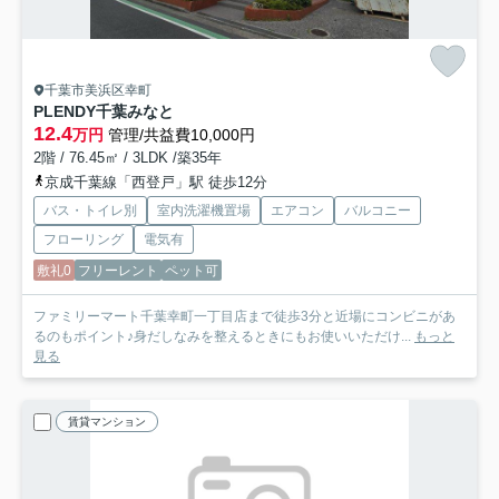
千葉市美浜区幸町
PLENDY千葉みなと
12.4
万円
管理/共益費10,000円
2階 / 76.45㎡ / 3LDK /築35年
京成千葉線「西登戸」駅 徒歩12分
バス・トイレ別
室内洗濯機置場
エアコン
バルコニー
フローリング
電気有
敷礼0
フリーレント
ペット可
ファミリーマート千葉幸町一丁目店まで徒歩3分と近場にコンビニがあ
るのもポイント♪身だしなみを整えるときにもお使いいただけ...
もっと
見る
賃貸マンション