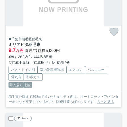
千葉市稲毛区稲毛東
ミリアビタ稲毛東
9.7
万円
管理/共益費5,000円
2階 / 39.40㎡ / 1LDK /新築
京成千葉線「京成稲毛」駅 徒歩7分
バス・トイレ別
室内洗濯機置場
エアコン
バルコニー
電気有
都市ガス
即入居可
新築
稲毛東公園まで268mです♪セキュリティ面は、オートロック・TVインタ
ーホンなど充実しているので、防犯対策もばっちりです...
もっと見る
アパート