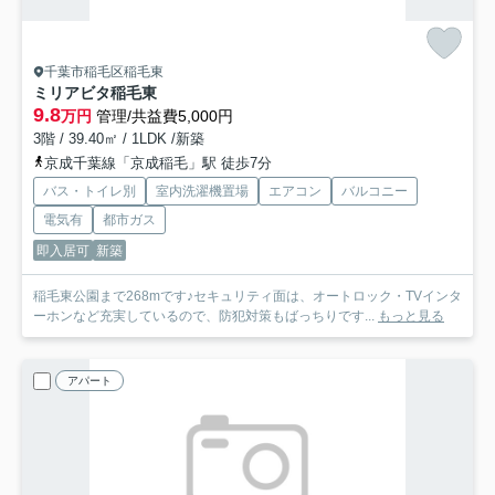
千葉市稲毛区稲毛東
ミリアビタ稲毛東
9.8
万円
管理/共益費5,000円
3階 / 39.40㎡ / 1LDK /新築
京成千葉線「京成稲毛」駅 徒歩7分
バス・トイレ別
室内洗濯機置場
エアコン
バルコニー
電気有
都市ガス
即入居可
新築
稲毛東公園まで268mです♪セキュリティ面は、オートロック・TVインタ
ーホンなど充実しているので、防犯対策もばっちりです...
もっと見る
アパート