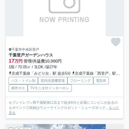
千葉市中央区登戸
千葉登戸ガーデンハウス
17
万円
管理/共益費10,000円
1階 / 70.05㎡ / 3LDK /築27年
京成千葉線「みどり台」駅 徒歩5分
京成千葉線「西登戸」駅 徒歩9分
バス・トイレ別
室内洗濯機置場
フローリング
電気有
都市ガス
TVモニタ付インターホン
セブンイレブン西千葉駅南口店まで徒歩6分と近場にコンビニがあるの
もポイント◎収納はウォークインクロゼット・シューズボック...
もっと
見る