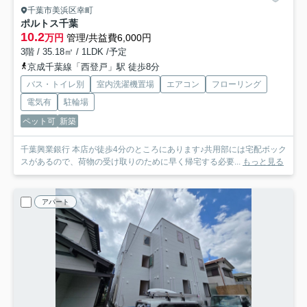
千葉市美浜区幸町
ポルトス千葉
10.2
万円
管理/共益費6,000円
3階 / 35.18㎡ / 1LDK /予定
京成千葉線「西登戸」駅 徒歩8分
バス・トイレ別
室内洗濯機置場
エアコン
フローリング
電気有
駐輪場
ペット可
新築
千葉興業銀行 本店が徒歩4分のところにあります♪共用部には宅配ボック
スがあるので、荷物の受け取りのために早く帰宅する必要...
もっと見る
アパート