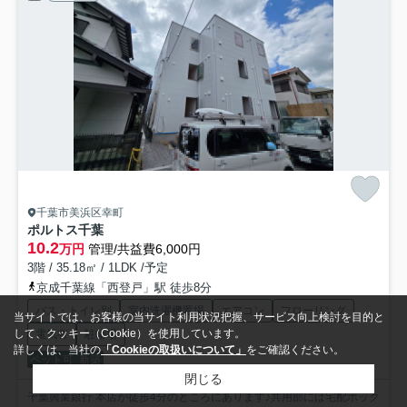
千葉市美浜区幸町
ポルトス千葉
10.2
万円
管理/共益費6,000円
3階 / 35.18㎡ / 1LDK /予定
京成千葉線「西登戸」駅 徒歩8分
バス・トイレ別
室内洗濯機置場
エアコン
フローリング
当サイトでは、お客様の当サイト利用状況把握、サービス向上検討を目的と
して、クッキー（Cookie）を使用しています。
電気有
駐輪場
詳しくは、当社の
「Cookieの取扱いについて」
をご確認ください。
ペット可
新築
閉じる
千葉興業銀行 本店が徒歩4分のところにあります♪共用部には宅配ボック