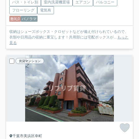
バス・トイレ別
室内洗濯機置場
エアコン
バルコニー
フローリング
電気有
敷礼0
パノラマ
収納はシューズボックス・クロゼットなどが備え付けられているので、
衣類や日用品の収納に重宝します！共用部には宅配ボックスが...
もっと
見る
賃貸マンション
千葉市美浜区幸町