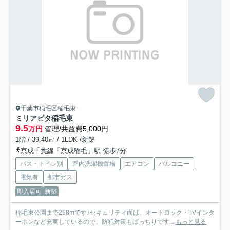
千葉市稲毛区稲毛東
ミリアビタ稲毛東
9.5
万円
管理/共益費5,000円
1階 / 39.40㎡ / 1LDK /新築
京成千葉線「京成稲毛」駅 徒歩7分
バス・トイレ別
室内洗濯機置場
エアコン
バルコニー
電気有
都市ガス
即入居可
新築
稲毛東公園まで268mです♪セキュリティ面は、オートロック・TVインタ
ーホンなど充実しているので、防犯対策もばっちりです...
もっと見る