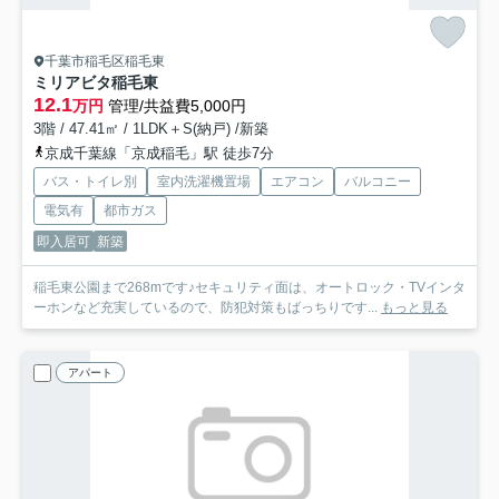
千葉市稲毛区稲毛東
ミリアビタ稲毛東
12.1
万円
管理/共益費5,000円
3階 / 47.41㎡ / 1LDK＋S(納戸) /新築
京成千葉線「京成稲毛」駅 徒歩7分
バス・トイレ別
室内洗濯機置場
エアコン
バルコニー
電気有
都市ガス
即入居可
新築
稲毛東公園まで268mです♪セキュリティ面は、オートロック・TVインタ
ーホンなど充実しているので、防犯対策もばっちりです...
もっと見る
アパート