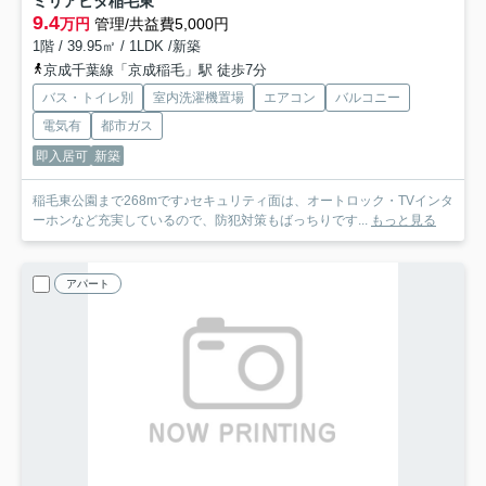
ミリアビタ稲毛東
9.4
万円
管理/共益費5,000円
1階 / 39.95㎡ / 1LDK /新築
京成千葉線「京成稲毛」駅 徒歩7分
バス・トイレ別
室内洗濯機置場
エアコン
バルコニー
電気有
都市ガス
即入居可
新築
稲毛東公園まで268mです♪セキュリティ面は、オートロック・TVインタ
ーホンなど充実しているので、防犯対策もばっちりです...
もっと見る
アパート