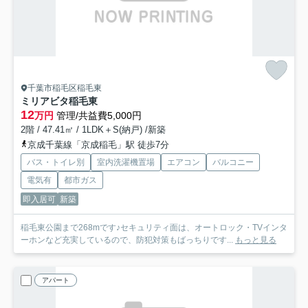
千葉市稲毛区稲毛東
ミリアビタ稲毛東
12
万円
管理/共益費5,000円
2階 / 47.41㎡ / 1LDK＋S(納戸) /新築
京成千葉線「京成稲毛」駅 徒歩7分
バス・トイレ別
室内洗濯機置場
エアコン
バルコニー
電気有
都市ガス
即入居可
新築
稲毛東公園まで268mです♪セキュリティ面は、オートロック・TVインタ
ーホンなど充実しているので、防犯対策もばっちりです...
もっと見る
アパート