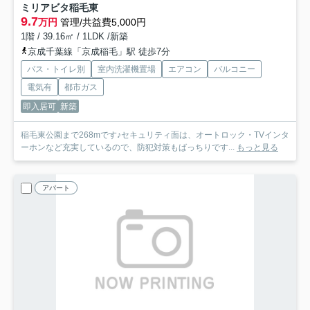
ミリアビタ稲毛東
9.7
万円
管理/共益費5,000円
1階 / 39.16㎡ / 1LDK /新築
京成千葉線「京成稲毛」駅 徒歩7分
バス・トイレ別
室内洗濯機置場
エアコン
バルコニー
電気有
都市ガス
即入居可
新築
稲毛東公園まで268mです♪セキュリティ面は、オートロック・TVインタ
ーホンなど充実しているので、防犯対策もばっちりです...
もっと見る
アパート