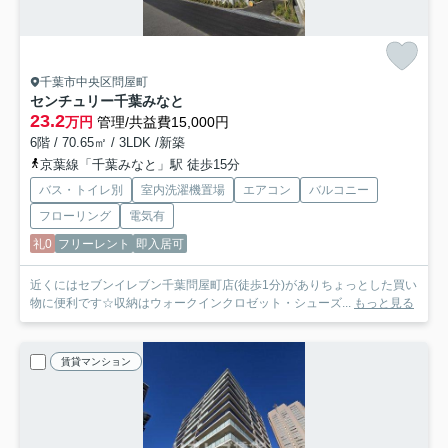
千葉市中央区問屋町
センチュリー千葉みなと
23.2
万円
管理/共益費15,000円
6階 / 70.65㎡ / 3LDK /新築
京葉線「千葉みなと」駅 徒歩15分
バス・トイレ別
室内洗濯機置場
エアコン
バルコニー
フローリング
電気有
礼0
フリーレント
即入居可
近くにはセブンイレブン千葉問屋町店(徒歩1分)がありちょっとした買い
物に便利です☆収納はウォークインクロゼット・シューズ...
もっと見る
賃貸マンション