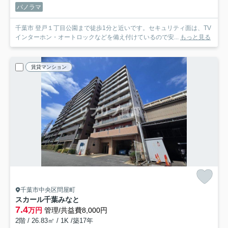
パノラマ
千葉市 登戸１丁目公園まで徒歩1分と近いです。セキュリティ面は、TV
インターホン・オートロックなどを備え付けているので安...
もっと見る
賃貸マンション
千葉市中央区問屋町
スカール千葉みなと
7.4
万円
管理/共益費8,000円
2階 / 26.83㎡ / 1K /築17年