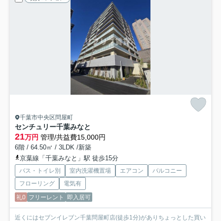
千葉市中央区問屋町
センチュリー千葉みなと
21
万円
管理/共益費15,000円
6階 / 64.50㎡ / 3LDK /新築
京葉線「千葉みなと」駅 徒歩15分
バス・トイレ別
室内洗濯機置場
エアコン
バルコニー
フローリング
電気有
礼0
フリーレント
即入居可
近くにはセブンイレブン千葉問屋町店(徒歩1分)がありちょっとした買い