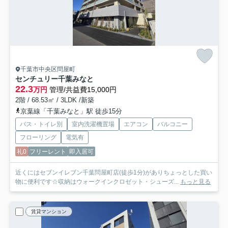
千葉市中央区問屋町
センチュリー千葉みなと
22.3
万円
管理/共益費15,000円
2階 / 68.53㎡ / 3LDK /新築
京葉線「千葉みなと」駅 徒歩15分
バス・トイレ別
室内洗濯機置場
エアコン
バルコニー
フローリング
電気有
礼0
フリーレント
即入居可
近くにはセブンイレブン千葉問屋町店(徒歩1分)がありちょっとした買い
物に便利です☆収納はウォークインクロゼット・シューズ...
もっと見る
賃貸マンション