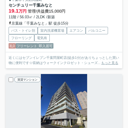
センチュリー千葉みなと
19.1
万円
管理/共益費15,000円
11階 / 56.03㎡ / 2LDK /新築
京葉線「千葉みなと」駅 徒歩15分
バス・トイレ別
室内洗濯機置場
エアコン
バルコニー
フローリング
電気有
礼0
フリーレント
即入居可
近くにはセブンイレブン千葉問屋町店(徒歩1分)がありちょっとした買い
物に便利です☆収納はウォークインクロゼット・シューズ...
もっと見る
賃貸マンション