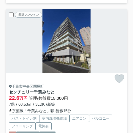
賃貸マンション
千葉市中央区問屋町
センチュリー千葉みなと
22.6
万円
管理/共益費15,000円
7階 / 68.53㎡ / 3LDK /新築
京葉線「千葉みなと」駅 徒歩15分
バス・トイレ別
室内洗濯機置場
エアコン
バルコニー
フローリング
電気有