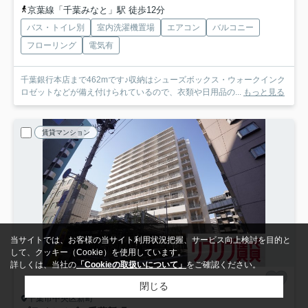
京葉線「千葉みなと」駅 徒歩12分
バス・トイレ別
室内洗濯機置場
エアコン
バルコニー
フローリング
電気有
千葉銀行本店まで462mです♪収納はシューズボックス・ウォークインク
ロゼットなどが備え付けられているので、衣類や日用品の...
もっと見る
賃貸マンション
当サイトでは、お客様の当サイト利用状況把握、サービス向上検討を目的と
して、クッキー（Cookie）を使用しています。
詳しくは、当社の
「Cookieの取扱いについて」
をご確認ください。
閉じる
千葉市中央区新町