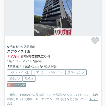
千葉市中央区問屋町
スアヴィス千葉
7.7
万円
管理/共益費9,200円
1階 / 31.73㎡ / 1K /築2年
京葉線「千葉みなと」駅 徒歩14分
バス・トイレ別
エアコン
バルコニー
フローリング
都市ガス
駐輪場
敷0
パノラマ
共用部には敷地内ごみ置き場・バイク置場などが揃っております。室内
設備はネット使用料不要・エアコン・追い焚きなどが揃ってい...
もっと
見る