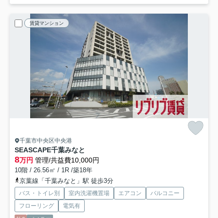
賃貸マンション
千葉市中央区中央港
SEASCAPE千葉みなと
8
万円
管理/共益費10,000円
10階 / 26.56㎡ / 1R /築18年
京葉線「千葉みなと」駅 徒歩3分
バス・トイレ別
室内洗濯機置場
エアコン
バルコニー
フローリング
電気有