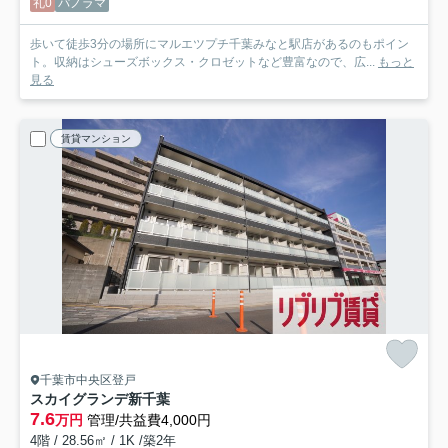
礼0
パノラマ
歩いて徒歩3分の場所にマルエツプチ千葉みなと駅店があるのもポイン
ト。収納はシューズボックス・クロゼットなど豊富なので、広...
もっと
見る
賃貸マンション
千葉市中央区登戸
スカイグランデ新千葉
7.6
万円
管理/共益費4,000円
4階 / 28.56㎡ / 1K /築2年