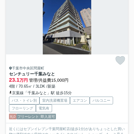
千葉市中央区問屋町
センチュリー千葉みなと
23.1
万円
管理/共益費15,000円
4階 / 70.65㎡ / 3LDK /新築
京葉線「千葉みなと」駅 徒歩15分
バス・トイレ別
室内洗濯機置場
エアコン
バルコニー
フローリング
電気有
礼0
フリーレント
即入居可
近くにはセブンイレブン千葉問屋町店(徒歩1分)がありちょっとした買い