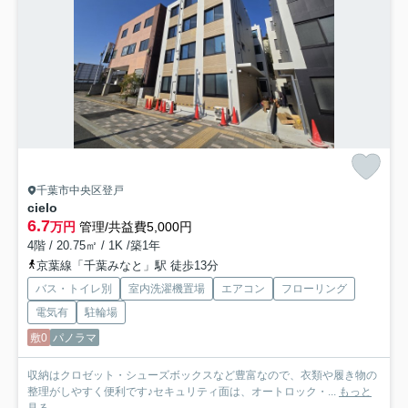
千葉市中央区登戸
cielo
6.7
万円
管理/共益費5,000円
4階 / 20.75㎡ / 1K /築1年
京葉線「千葉みなと」駅 徒歩13分
バス・トイレ別
室内洗濯機置場
エアコン
フローリング
電気有
駐輪場
敷0
パノラマ
収納はクロゼット・シューズボックスなど豊富なので、衣類や履き物の
整理がしやすく便利です♪セキュリティ面は、オートロック・...
もっと
見る