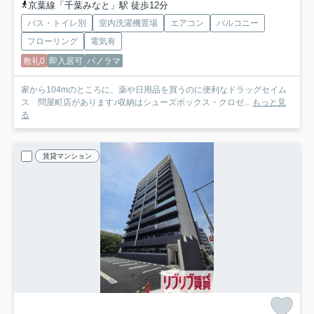
京葉線「千葉みなと」駅 徒歩12分
バス・トイレ別
室内洗濯機置場
エアコン
バルコニー
フローリング
電気有
敷礼0
即入居可
パノラマ
家から104mのところに、薬や日用品を買うのに便利なドラッグセイム
ス 問屋町店があります♪収納はシューズボックス・クロゼ...
もっと見
る
賃貸マンション