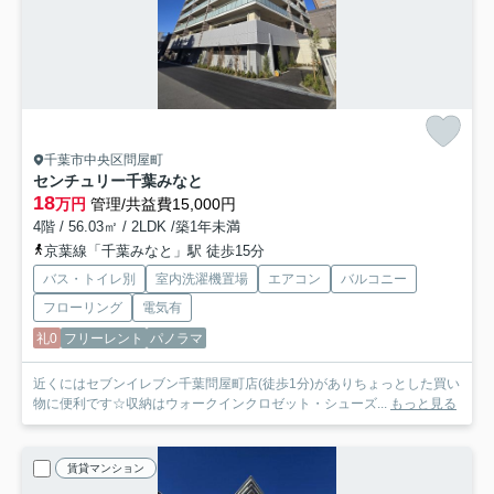
千葉市中央区問屋町
センチュリー千葉みなと
18
万円
管理/共益費15,000円
4階 / 56.03㎡ / 2LDK /築1年未満
京葉線「千葉みなと」駅 徒歩15分
バス・トイレ別
室内洗濯機置場
エアコン
バルコニー
フローリング
電気有
礼0
フリーレント
パノラマ
近くにはセブンイレブン千葉問屋町店(徒歩1分)がありちょっとした買い
物に便利です☆収納はウォークインクロゼット・シューズ...
もっと見る
賃貸マンション