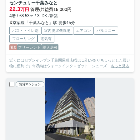
センチュリー千葉みなと
22.3
万円
管理/共益費15,000円
4階 / 68.53㎡ / 3LDK /新築
京葉線「千葉みなと」駅 徒歩15分
バス・トイレ別
室内洗濯機置場
エアコン
バルコニー
フローリング
電気有
礼0
フリーレント
即入居可
近くにはセブンイレブン千葉問屋町店(徒歩1分)がありちょっとした買い
物に便利です☆収納はウォークインクロゼット・シューズ...
もっと見る
賃貸マンション