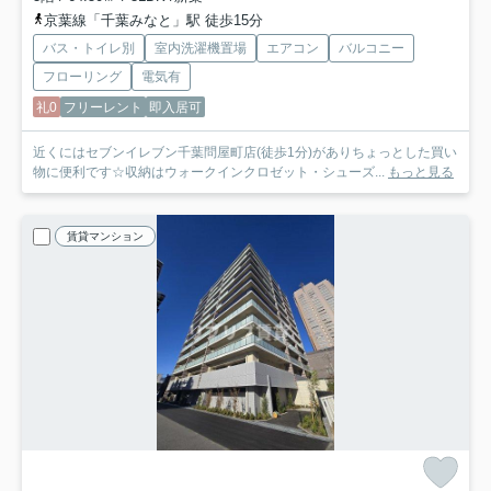
京葉線「千葉みなと」駅 徒歩15分
バス・トイレ別
室内洗濯機置場
エアコン
バルコニー
フローリング
電気有
礼0
フリーレント
即入居可
近くにはセブンイレブン千葉問屋町店(徒歩1分)がありちょっとした買い
物に便利です☆収納はウォークインクロゼット・シューズ...
もっと見る
賃貸マンション