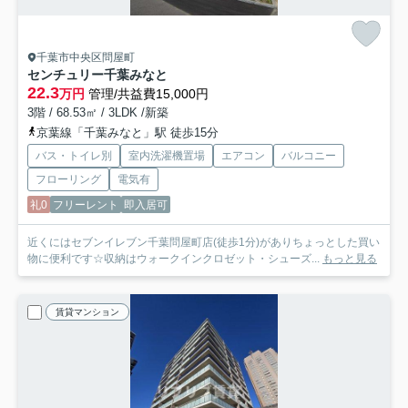
千葉市中央区問屋町
センチュリー千葉みなと
22.3
万円
管理/共益費15,000円
3階 / 68.53㎡ / 3LDK /新築
京葉線「千葉みなと」駅 徒歩15分
バス・トイレ別
室内洗濯機置場
エアコン
バルコニー
フローリング
電気有
礼0
フリーレント
即入居可
近くにはセブンイレブン千葉問屋町店(徒歩1分)がありちょっとした買い
物に便利です☆収納はウォークインクロゼット・シューズ...
もっと見る
賃貸マンション