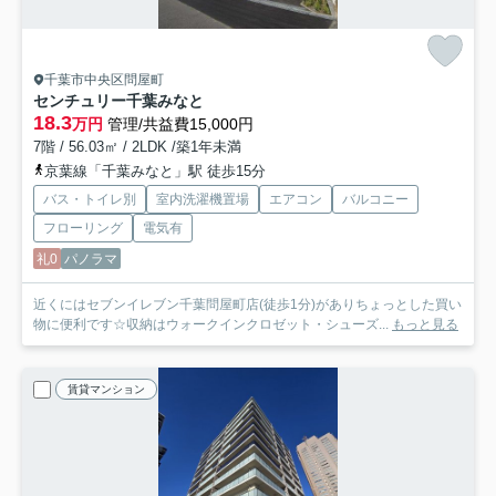
千葉市中央区問屋町
センチュリー千葉みなと
18.3
万円
管理/共益費15,000円
7階 / 56.03㎡ / 2LDK /築1年未満
京葉線「千葉みなと」駅 徒歩15分
バス・トイレ別
室内洗濯機置場
エアコン
バルコニー
フローリング
電気有
礼0
パノラマ
近くにはセブンイレブン千葉問屋町店(徒歩1分)がありちょっとした買い
物に便利です☆収納はウォークインクロゼット・シューズ...
もっと見る
賃貸マンション