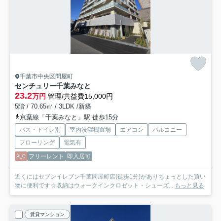
千葉市中央区問屋町
センチュリー千葉みなと
23.2
万円
管理/共益費15,000円
5階 / 70.65㎡ / 3LDK /新築
京葉線「千葉みなと」駅 徒歩15分
バス・トイレ別
室内洗濯機置場
エアコン
バルコニー
フローリング
電気有
礼0
フリーレント
即入居可
近くにはセブンイレブン千葉問屋町店(徒歩1分)がありちょっとした買い
物に便利です☆収納はウォークインクロゼット・シューズ...
もっと見る
賃貸マンション