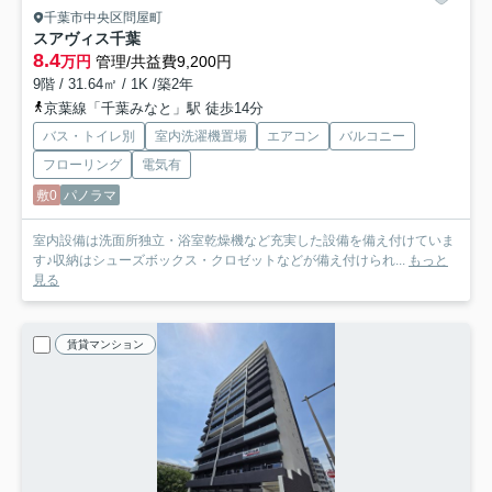
千葉市中央区問屋町
スアヴィス千葉
8.4
万円
管理/共益費9,200円
9階 / 31.64㎡ / 1K /築2年
京葉線「千葉みなと」駅 徒歩14分
バス・トイレ別
室内洗濯機置場
エアコン
バルコニー
フローリング
電気有
敷0
パノラマ
室内設備は洗面所独立・浴室乾燥機など充実した設備を備え付けていま
す♪収納はシューズボックス・クロゼットなどが備え付けられ...
もっと
見る
賃貸マンション