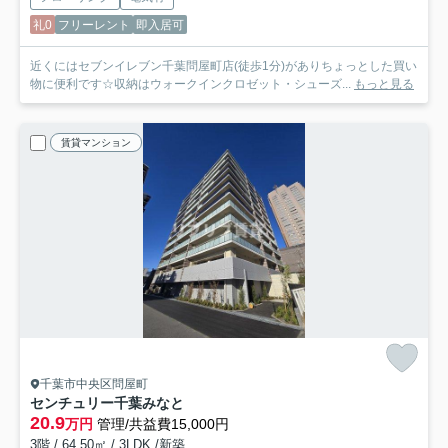
礼0
フリーレント
即入居可
近くにはセブンイレブン千葉問屋町店(徒歩1分)がありちょっとした買い
物に便利です☆収納はウォークインクロゼット・シューズ...
もっと見る
賃貸マンション
千葉市中央区問屋町
センチュリー千葉みなと
20.9
万円
管理/共益費15,000円
3階 / 64.50㎡ / 3LDK /新築