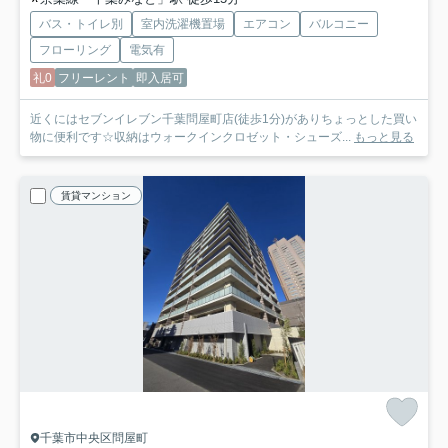
バス・トイレ別
室内洗濯機置場
エアコン
バルコニー
フローリング
電気有
礼0
フリーレント
即入居可
近くにはセブンイレブン千葉問屋町店(徒歩1分)がありちょっとした買い
物に便利です☆収納はウォークインクロゼット・シューズ...
もっと見る
賃貸マンション
千葉市中央区問屋町