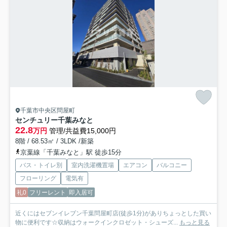
千葉市中央区問屋町
センチュリー千葉みなと
22.8
万円
管理/共益費15,000円
8階 / 68.53㎡ / 3LDK /新築
京葉線「千葉みなと」駅 徒歩15分
バス・トイレ別
室内洗濯機置場
エアコン
バルコニー
フローリング
電気有
礼0
フリーレント
即入居可
近くにはセブンイレブン千葉問屋町店(徒歩1分)がありちょっとした買い
物に便利です☆収納はウォークインクロゼット・シューズ...
もっと見る