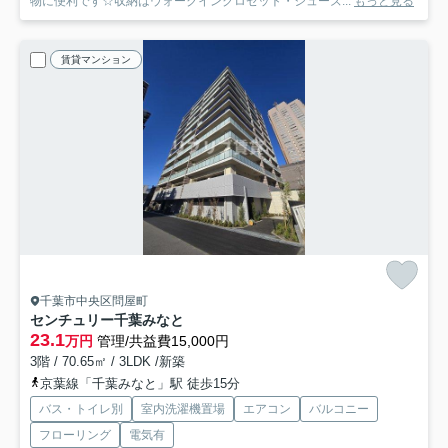
物に便利です☆収納はウォークインクロゼット・シューズ...
もっと見る
賃貸マンション
千葉市中央区問屋町
センチュリー千葉みなと
23.1
万円
管理/共益費15,000円
3階 / 70.65㎡ / 3LDK /新築
京葉線「千葉みなと」駅 徒歩15分
バス・トイレ別
室内洗濯機置場
エアコン
バルコニー
フローリング
電気有