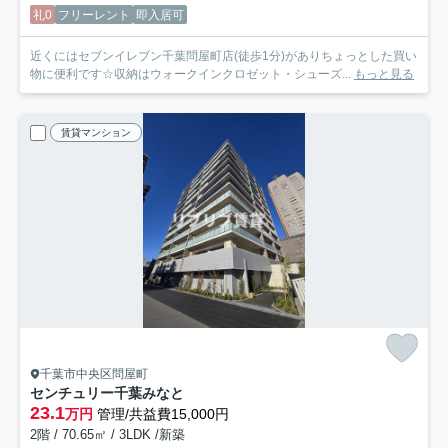
礼0
フリーレント
即入居可
近くにはセブンイレブン千葉問屋町店(徒歩1分)がありちょっとした買い
物に便利です☆収納はウォークインクロゼット・シューズ...
もっと見る
賃貸マンション
千葉市中央区問屋町
センチュリー千葉みなと
23.1
万円
管理/共益費15,000円
2階 / 70.65㎡ / 3LDK /新築