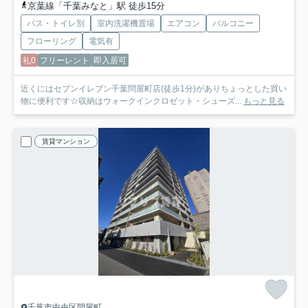
京葉線「千葉みなと」駅 徒歩15分
バス・トイレ別
室内洗濯機置場
エアコン
バルコニー
フローリング
電気有
礼0
フリーレント
即入居可
近くにはセブンイレブン千葉問屋町店(徒歩1分)がありちょっとした買い
物に便利です☆収納はウォークインクロゼット・シューズ...
もっと見る
賃貸マンション
千葉市中央区問屋町