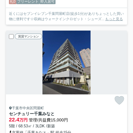
礼0
フリーレント
即入居可
近くにはセブンイレブン千葉問屋町店(徒歩1分)がありちょっとした買い
物に便利です☆収納はウォークインクロゼット・シューズ...
もっと見る
賃貸マンション
千葉市中央区問屋町
センチュリー千葉みなと
22.4
万円
管理/共益費15,000円
5階 / 68.53㎡ / 3LDK /新築
京葉線「千葉みなと」駅 徒歩15分