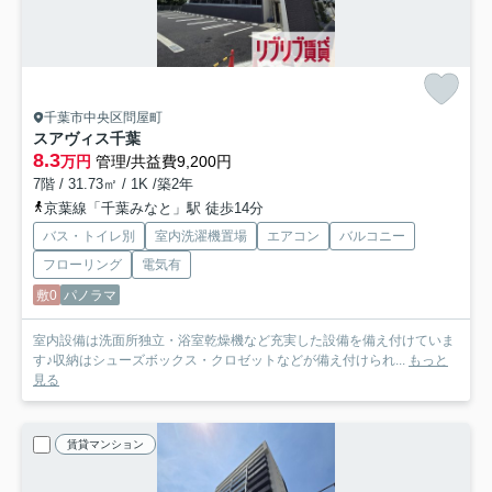
千葉市中央区問屋町
スアヴィス千葉
8.3
万円
管理/共益費9,200円
7階 / 31.73㎡ / 1K /築2年
京葉線「千葉みなと」駅 徒歩14分
バス・トイレ別
室内洗濯機置場
エアコン
バルコニー
フローリング
電気有
敷0
パノラマ
室内設備は洗面所独立・浴室乾燥機など充実した設備を備え付けていま
す♪収納はシューズボックス・クロゼットなどが備え付けられ...
もっと
見る
賃貸マンション