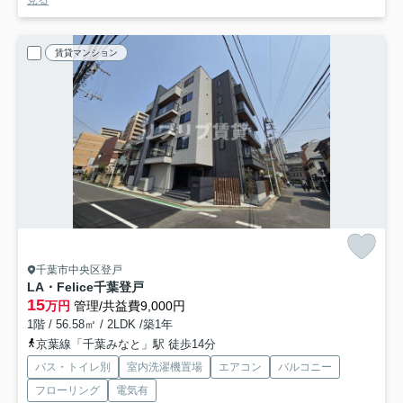
賃貸マンション
千葉市中央区登戸
LA・Felice千葉登戸
15
万円
管理/共益費9,000円
1階 / 56.58㎡ / 2LDK /築1年
京葉線「千葉みなと」駅 徒歩14分
バス・トイレ別
室内洗濯機置場
エアコン
バルコニー
フローリング
電気有