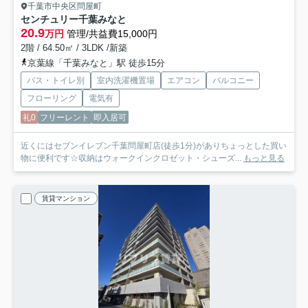
千葉市中央区問屋町
センチュリー千葉みなと
20.9
万円
管理/共益費15,000円
2階 / 64.50㎡ / 3LDK /新築
京葉線「千葉みなと」駅 徒歩15分
バス・トイレ別
室内洗濯機置場
エアコン
バルコニー
フローリング
電気有
礼0
フリーレント
即入居可
近くにはセブンイレブン千葉問屋町店(徒歩1分)がありちょっとした買い
物に便利です☆収納はウォークインクロゼット・シューズ...
もっと見る
賃貸マンション