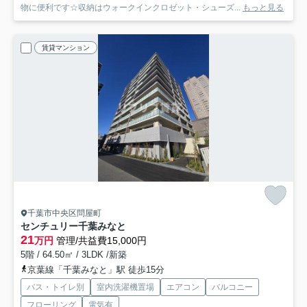
物に便利です☆収納はウォークインクロゼット・シューズ...
もっと見る
賃貸マンション
千葉市中央区問屋町
センチュリー千葉みなと
21
万円
管理/共益費15,000円
5階 / 64.50㎡ / 3LDK /新築
京葉線「千葉みなと」駅 徒歩15分
バス・トイレ別
室内洗濯機置場
エアコン
バルコニー
フローリング
電気有