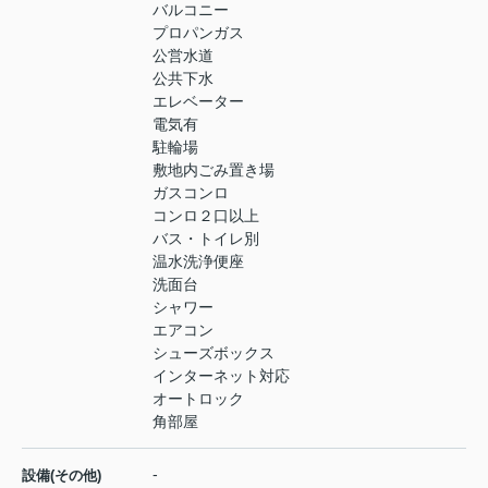
バルコニー
プロパンガス
公営水道
公共下水
エレベーター
電気有
駐輪場
敷地内ごみ置き場
ガスコンロ
コンロ２口以上
バス・トイレ別
温水洗浄便座
洗面台
シャワー
エアコン
シューズボックス
インターネット対応
オートロック
角部屋
-
設備(その他)