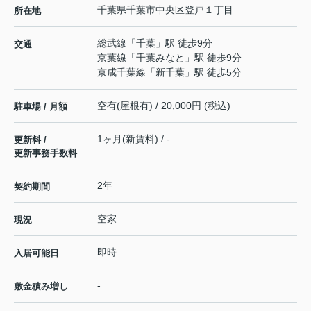
千葉県
千葉市中央区
登戸
１丁目
所在地
総武線
「
千葉
」駅 徒歩9分
交通
京葉線
「
千葉みなと
」駅 徒歩9分
京成千葉線
「
新千葉
」駅 徒歩5分
空有(屋根有) / 20,000円 (税込)
駐車場 / 月額
1ヶ月(新賃料) / -
更新料 /
更新事務手数料
2年
契約期間
空家
現況
即時
入居可能日
-
敷金積み増し