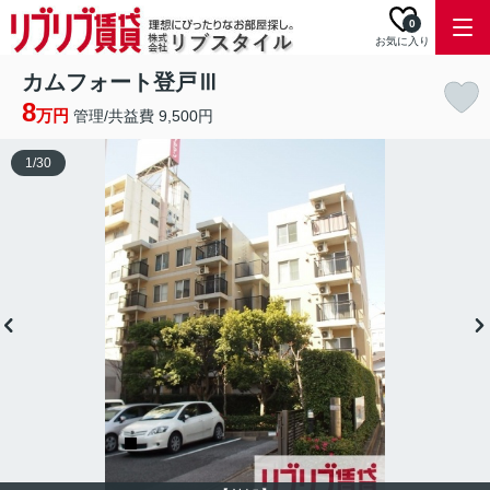
0
お気に入り
カムフォート登戸Ⅲ
8
万円
管理/共益費 9,500円
1
/
30