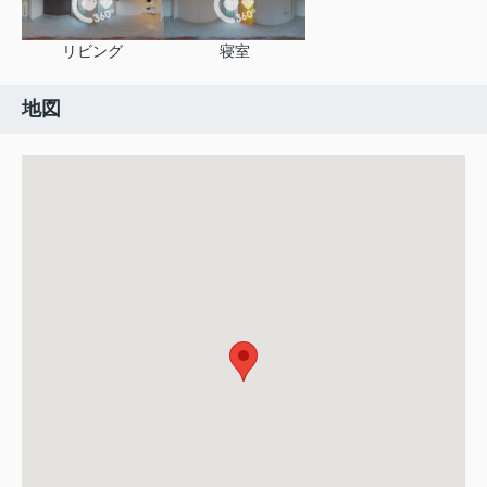
リビング
寝室
地図