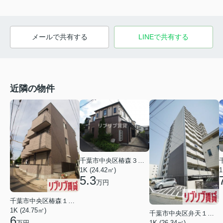
メールで共有する
LINEで共有する
近隣の物件
千葉市中央区椿森３丁目
1K (24.42㎡)
1
5.3
万円
千葉市中央区椿森１丁目
1K (24.75㎡)
千葉市中央区弁天１丁目
6
1K (26.34㎡)
万円