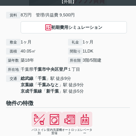
【外観】
8万円 管理/共益費 9,500円
賃料
初期費用シミュレーション
1ヶ月
1ヶ月
敷金
礼金
40.05㎡
1LDK
面積
間取り
築18年
3階/5階建
築年数
所在階
千葉県
千葉市中央区
登戸
１丁目
所在地
総武線
「
千葉
」駅 徒歩9分
交通
京葉線
「
千葉みなと
」駅 徒歩9分
京成千葉線
「
新千葉
」駅 徒歩5分
物件の特徴
バストイレ
室内洗濯機
オートロッ
エレベータ
別
置場
ク
ー