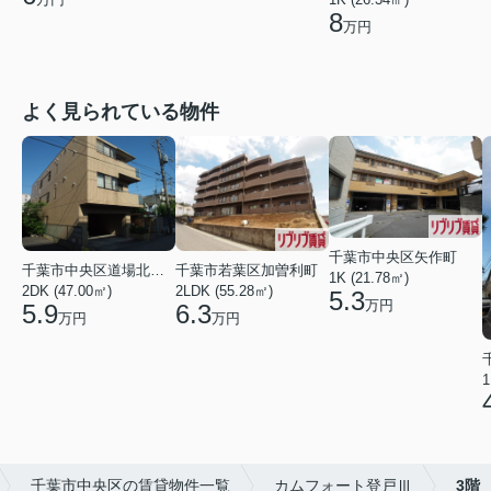
8
万円
よく見られている物件
千葉市中央区矢作町
千葉市中央区道場北２丁目
千葉市若葉区加曽利町
1K (21.78㎡)
2DK (47.00㎡)
2LDK (55.28㎡)
5.3
万円
5.9
6.3
万円
万円
1
千葉市中央区の賃貸物件一覧
カムフォート登戸Ⅲ
3階