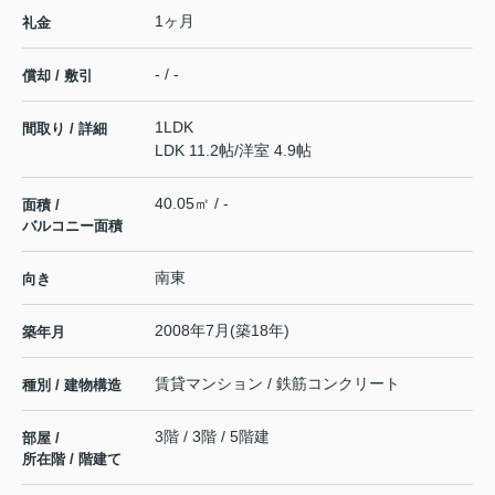
1ヶ月
礼金
- / -
償却 / 敷引
1LDK
間取り / 詳細
LDK 11.2帖
/
洋室 4.9帖
40.05㎡ / -
面積 /
バルコニー面積
南東
向き
2008年7月(築18年)
築年月
賃貸マンション / 鉄筋コンクリート
種別 / 建物構造
3階 / 3階 / 5階建
部屋 /
所在階 / 階建て