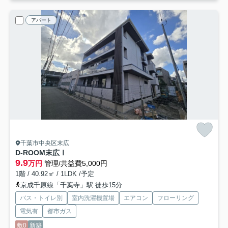
アパート
千葉市中央区末広
D-ROOM末広Ⅰ
9.9
万円
管理/共益費5,000円
1階 / 40.92㎡ / 1LDK /予定
京成千原線「千葉寺」駅 徒歩15分
バス・トイレ別
室内洗濯機置場
エアコン
フローリング
電気有
都市ガス
敷0
新築