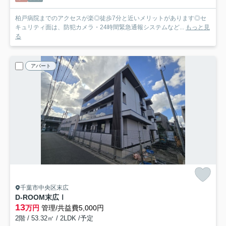
柏戸病院までのアクセスが楽◎徒歩7分と近いメリットがあります◎セ
キュリティ面は、防犯カメラ・24時間緊急通報システムなど...
もっと見
る
アパート
千葉市中央区末広
D-ROOM末広Ⅰ
13
万円
管理/共益費5,000円
2階 / 53.32㎡ / 2LDK /予定