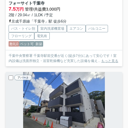
フォーサイト千葉寺
7.5
万円
管理/共益費3,000円
2階 / 29.04㎡ / 1LDK /予定
京成千原線「千葉寺」駅 徒歩6分
バス・トイレ別
室内洗濯機置場
エアコン
バルコニー
フローリング
電気有
敷礼0
ペット可
新築
千葉中央警察署 千葉寺駅前交番が近く(徒歩7分)にあって安心です！室
内設備は洗面所独立・浴室乾燥機など充実した設備を備え...
もっと見る
アパート