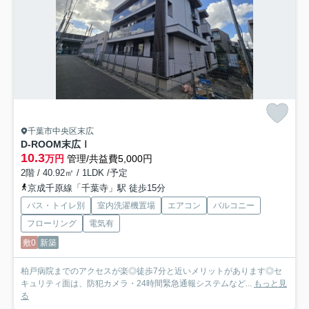
千葉市中央区末広
D-ROOM末広Ⅰ
10.3
万円
管理/共益費5,000円
2階 / 40.92㎡ / 1LDK /予定
京成千原線「千葉寺」駅 徒歩15分
バス・トイレ別
室内洗濯機置場
エアコン
バルコニー
フローリング
電気有
敷0
新築
柏戸病院までのアクセスが楽◎徒歩7分と近いメリットがあります◎セ
キュリティ面は、防犯カメラ・24時間緊急通報システムなど...
もっと見
る