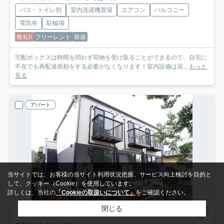
バス・トイレ別
室内洗濯機置場
エアコン
バルコニー
電気有
駐輪場
敷礼0
フリーレント
新築
宅配ボックスは時間を問わず荷物を受け取ることができるので、自宅に
不在でも再配達依頼をする必要がなくなります！室内設備は浴...
もっと
見る
アパート
当サイトでは、お客様の当サイト利用状況把握、サービス向上検討を目的と
して、クッキー（Cookie）を使用しています。
詳しくは、当社の
「Cookieの取扱いについて」
をご確認ください。
閉じる