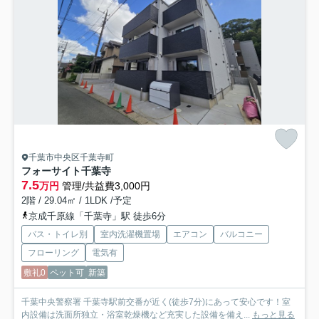
千葉市中央区千葉寺町
フォーサイト千葉寺
7.5
万円
管理/共益費3,000円
2階 / 29.04㎡ / 1LDK /予定
京成千原線「千葉寺」駅 徒歩6分
バス・トイレ別
室内洗濯機置場
エアコン
バルコニー
フローリング
電気有
敷礼0
ペット可
新築
千葉中央警察署 千葉寺駅前交番が近く(徒歩7分)にあって安心です！室
内設備は洗面所独立・浴室乾燥機など充実した設備を備え...
もっと見る