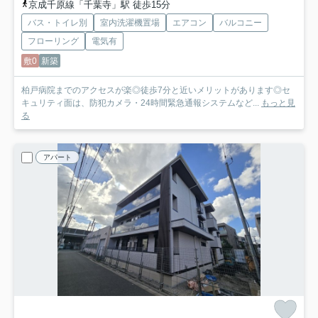
京成千原線「千葉寺」駅 徒歩15分
バス・トイレ別
室内洗濯機置場
エアコン
バルコニー
フローリング
電気有
敷0
新築
柏戸病院までのアクセスが楽◎徒歩7分と近いメリットがあります◎セ
キュリティ面は、防犯カメラ・24時間緊急通報システムなど...
もっと見
る
アパート