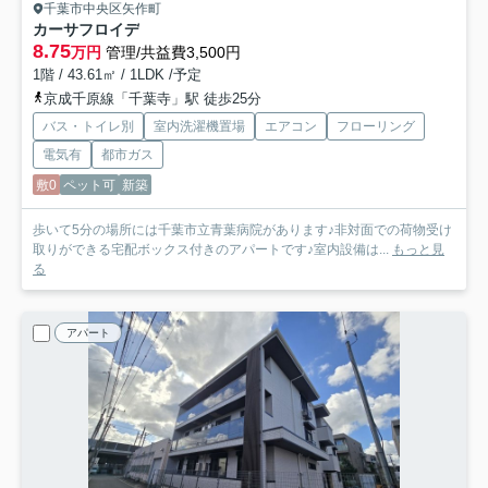
千葉市中央区矢作町
カーサフロイデ
8.75
万円
管理/共益費3,500円
1階 / 43.61㎡ / 1LDK /予定
京成千原線「千葉寺」駅 徒歩25分
バス・トイレ別
室内洗濯機置場
エアコン
フローリング
電気有
都市ガス
敷0
ペット可
新築
歩いて5分の場所には千葉市立青葉病院があります♪非対面での荷物受け
取りができる宅配ボックス付きのアパートです♪室内設備は...
もっと見
る
アパート