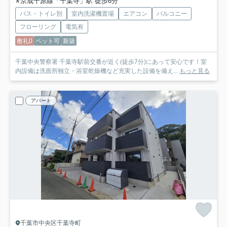
京成千原線「千葉寺」駅 徒歩6分
バス・トイレ別
室内洗濯機置場
エアコン
バルコニー
フローリング
電気有
敷礼0
ペット可
新築
千葉中央警察署 千葉寺駅前交番が近く(徒歩7分)にあって安心です！室
内設備は洗面所独立・浴室乾燥機など充実した設備を備え...
もっと見る
アパート
千葉市中央区千葉寺町