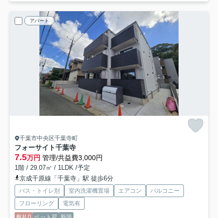
アパート
千葉市中央区千葉寺町
フォーサイト千葉寺
7.5
万円
管理/共益費3,000円
1階 / 29.07㎡ / 1LDK /予定
京成千原線「千葉寺」駅 徒歩6分
バス・トイレ別
室内洗濯機置場
エアコン
バルコニー
フローリング
電気有
敷礼0
ペット可
新築