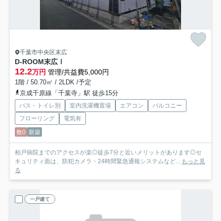
千葉市中央区末広
D-ROOM末広Ⅰ
12.2
万円
管理/共益費5,000円
1階 / 50.70㎡ / 2LDK /予定
京成千原線「千葉寺」駅 徒歩15分
バス・トイレ別
室内洗濯機置場
エアコン
バルコニー
フローリング
電気有
敷0
新築
柏戸病院までのアクセスが楽◎徒歩7分と近いメリットがあります◎セ
キュリティ面は、防犯カメラ・24時間緊急通報システムなど...
もっと見
る
一戸建て