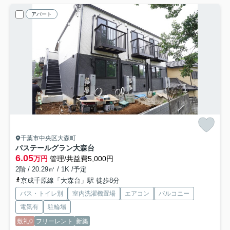
アパート
千葉市中央区大森町
パステールグラン大森台
6.05
万円
管理/共益費5,000円
2階 / 20.29㎡ / 1K /予定
京成千原線「大森台」駅 徒歩8分
バス・トイレ別
室内洗濯機置場
エアコン
バルコニー
電気有
駐輪場
敷礼0
フリーレント
新築