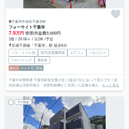
千葉市中央区千葉寺町
フォーサイト千葉寺
7.5
万円
管理/共益費3,000円
1階 / 29.06㎡ / 1LDK /予定
京成千原線「千葉寺」駅 徒歩6分
バス・トイレ別
室内洗濯機置場
エアコン
バルコニー
フローリング
電気有
敷礼0
ペット可
新築
千葉中央警察署 千葉寺駅前交番が近く(徒歩7分)にあって安心です！室
内設備は洗面所独立・浴室乾燥機など充実した設備を備え...
もっと見る
アパート