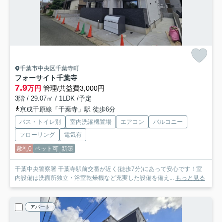
千葉市中央区千葉寺町
フォーサイト千葉寺
7.9
万円
管理/共益費3,000円
3階 / 29.07㎡ / 1LDK /予定
京成千原線「千葉寺」駅 徒歩6分
バス・トイレ別
室内洗濯機置場
エアコン
バルコニー
フローリング
電気有
敷礼0
ペット可
新築
千葉中央警察署 千葉寺駅前交番が近く(徒歩7分)にあって安心です！室
内設備は洗面所独立・浴室乾燥機など充実した設備を備え...
もっと見る
アパート