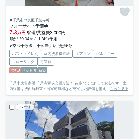
千葉市中央区千葉寺町
フォーサイト千葉寺
7.3
万円
管理/共益費3,000円
1階 / 29.04㎡ / 1LDK /予定
京成千原線「千葉寺」駅 徒歩6分
バス・トイレ別
室内洗濯機置場
エアコン
バルコニー
フローリング
電気有
敷礼0
ペット可
新築
千葉中央警察署 千葉寺駅前交番が近く(徒歩7分)にあって安心です！室
内設備は洗面所独立・浴室乾燥機など充実した設備を備え...
もっと見る
アパート