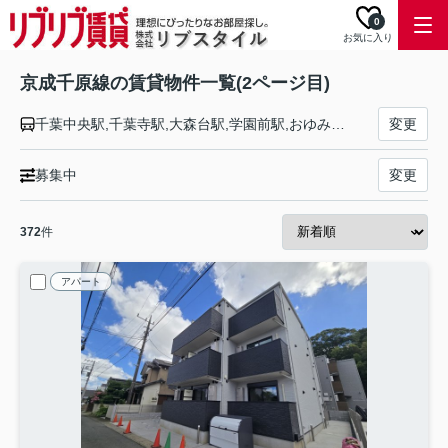
0
お気に入り
京成千原線の賃貸物件一覧(2ページ目)
千葉中央駅,千葉寺駅,大森台駅,学園前駅,おゆみ野駅,ちはら台駅
変更
募集中
変更
372
件
アパート