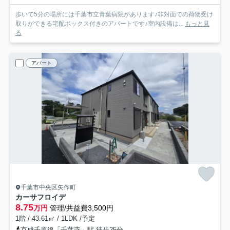
歩いて5分の場所には千葉市立青葉病院があります♪非対面での荷物受け
取りができる宅配ボックス付きのアパートです♪室内設備は...
もっと見
る
アパート
千葉市中央区矢作町
カーサフロイデ
8.75
万円
管理/共益費3,500円
1階 / 43.61㎡ / 1LDK /予定
京成千原線「千葉寺」駅 徒歩25分