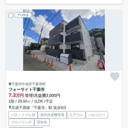
アパート
千葉市中央区千葉寺町
フォーサイト千葉寺
7.3
万円
管理/共益費3,000円
1階 / 29.04㎡ / 1LDK /予定
京成千原線「千葉寺」駅 徒歩6分
バス・トイレ別
室内洗濯機置場
エアコン
バルコニー
フローリング
電気有