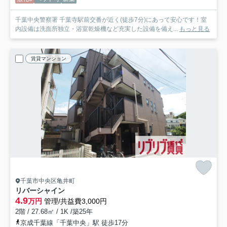
千葉中央警察署 千葉寺駅前交番が近く(徒歩7分)にあって安心です！室
内設備は洗面所独立・浴室乾燥機など充実した設備を備え...
もっと見る
賃貸マンション
千葉市中央区亀井町
リバーシャイン
4.9
万円
管理/共益費3,000円
2階 / 27.68㎡ / 1K /築25年
京成千葉線「千葉中央」駅 徒歩17分