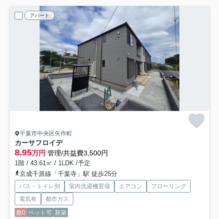
アパート
千葉市中央区矢作町
カーサフロイデ
8.95
万円
管理/共益費3,500円
1階 / 43.61㎡ / 1LDK /予定
京成千原線「千葉寺」駅 徒歩25分
バス・トイレ別
室内洗濯機置場
エアコン
フローリング
電気有
都市ガス
敷0
ペット可
新築