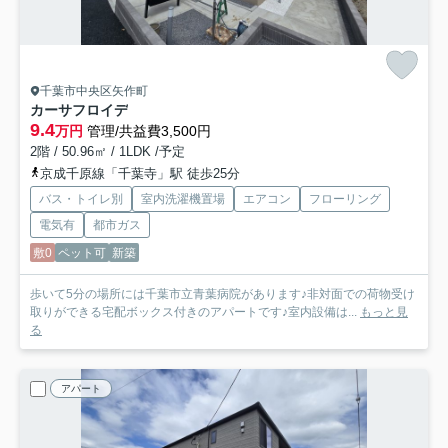
千葉市中央区矢作町
カーサフロイデ
9.4
万円
管理/共益費3,500円
2階 / 50.96㎡ / 1LDK /予定
京成千原線「千葉寺」駅 徒歩25分
バス・トイレ別
室内洗濯機置場
エアコン
フローリング
電気有
都市ガス
敷0
ペット可
新築
歩いて5分の場所には千葉市立青葉病院があります♪非対面での荷物受け
取りができる宅配ボックス付きのアパートです♪室内設備は...
もっと見
る
アパート