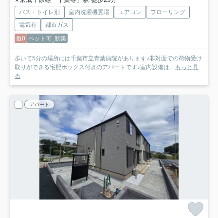
バス・トイレ別
室内洗濯機置場
エアコン
フローリング
電気有
都市ガス
敷0
ペット可
新築
歩いて5分の場所には千葉市立青葉病院があります♪非対面での荷物受け
取りができる宅配ボックス付きのアパートです♪室内設備は...
もっと見
る
アパート