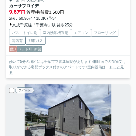
千葉市中央区矢作町
カーサフロイデ
9.6
万円
管理/共益費3,500円
2階 / 50.96㎡ / 1LDK /予定
京成千原線「千葉寺」駅 徒歩25分
バス・トイレ別
室内洗濯機置場
エアコン
フローリング
電気有
都市ガス
敷0
ペット可
新築
歩いて5分の場所には千葉市立青葉病院があります♪非対面での荷物受け
取りができる宅配ボックス付きのアパートです♪室内設備は...
もっと見
る
アパート