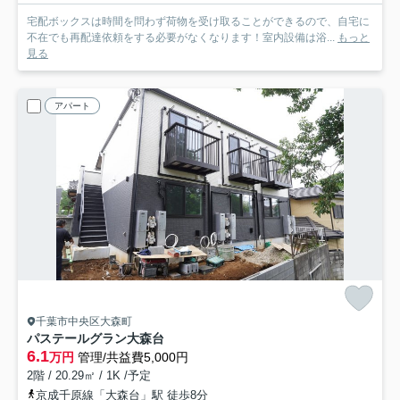
宅配ボックスは時間を問わず荷物を受け取ることができるので、自宅に
不在でも再配達依頼をする必要がなくなります！室内設備は浴...
もっと
見る
アパート
千葉市中央区大森町
パステールグラン大森台
6.1
万円
管理/共益費5,000円
2階 / 20.29㎡ / 1K /予定
京成千原線「大森台」駅 徒歩8分