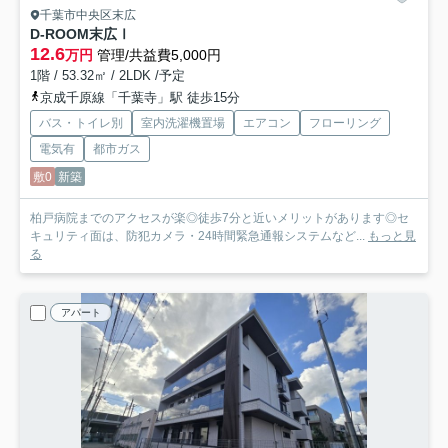
千葉市中央区末広
D-ROOM末広Ⅰ
12.6
万円
管理/共益費5,000円
1階 / 53.32㎡ / 2LDK /予定
京成千原線「千葉寺」駅 徒歩15分
バス・トイレ別
室内洗濯機置場
エアコン
フローリング
電気有
都市ガス
敷0
新築
柏戸病院までのアクセスが楽◎徒歩7分と近いメリットがあります◎セ
キュリティ面は、防犯カメラ・24時間緊急通報システムなど...
もっと見
る
アパート