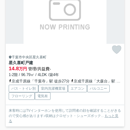
千葉市中央区星久喜町
星久喜町戸建
14.8
万円
管理/共益費-
1-2階 / 96.79㎡ / 4LDK /築4年
京成千原線「千葉寺」駅 徒歩27分
京成千原線「大森台」駅 徒歩25分
バス・トイレ別
室内洗濯機置場
エアコン
バルコニー
フローリング
電気有
来客時にはTVインターホンを使用して訪問者の顔を確認することがきる
ので安心感があります♪収納はクロゼット・シューズボック...
もっと見
る