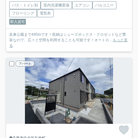
バス・トイレ別
室内洗濯機置場
エアコン
バルコニー
フローリング
電気有
即入居可
亥鼻公園まで495mです！収納はシューズボックス・クロゼットなど豊
富なので、広々と空間を利用することも可能です！オートロ...
もっと見
る
アパート