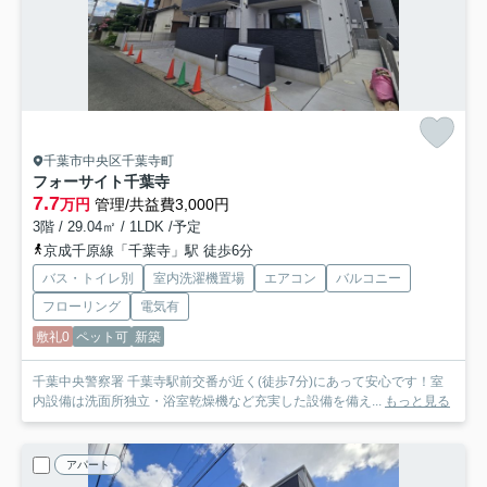
千葉市中央区千葉寺町
フォーサイト千葉寺
7.7
万円
管理/共益費3,000円
3階 / 29.04㎡ / 1LDK /予定
京成千原線「千葉寺」駅 徒歩6分
バス・トイレ別
室内洗濯機置場
エアコン
バルコニー
フローリング
電気有
敷礼0
ペット可
新築
千葉中央警察署 千葉寺駅前交番が近く(徒歩7分)にあって安心です！室
内設備は洗面所独立・浴室乾燥機など充実した設備を備え...
もっと見る
アパート