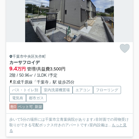
千葉市中央区矢作町
カーサフロイデ
9.4
万円
管理/共益費3,500円
2階 / 50.96㎡ / 1LDK /予定
京成千原線「千葉寺」駅 徒歩25分
バス・トイレ別
室内洗濯機置場
エアコン
フローリング
電気有
都市ガス
敷0
ペット可
新築
歩いて5分の場所には千葉市立青葉病院があります♪非対面での荷物受け
取りができる宅配ボックス付きのアパートです♪室内設備は...
もっと見
る