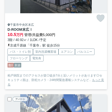
千葉市中央区末広
D-ROOM末広Ⅰ
10.5
万円
管理/共益費5,000円
3階 / 40.92㎡ / 1LDK /予定
京成千原線「千葉寺」駅 徒歩15分
バス・トイレ別
室内洗濯機置場
エアコン
バルコニー
フローリング
電気有
敷0
新築
柏戸病院までのアクセスが楽◎徒歩7分と近いメリットがあります◎セ
キュリティ面は、防犯カメラ・24時間緊急通報システムなど...
もっと見
る
アパート