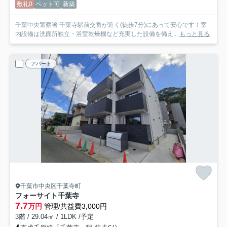
敷礼0
ペット可
新築
千葉中央警察署 千葉寺駅前交番が近く(徒歩7分)にあって安心です！室
内設備は洗面所独立・浴室乾燥機など充実した設備を備え...
もっと見る
アパート
千葉市中央区千葉寺町
フォーサイト千葉寺
7.7
万円
管理/共益費3,000円
3階 / 29.04㎡ / 1LDK /予定