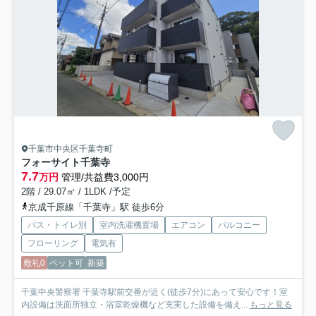
千葉市中央区千葉寺町
フォーサイト千葉寺
7.7
万円
管理/共益費3,000円
2階 / 29.07㎡ / 1LDK /予定
京成千原線「千葉寺」駅 徒歩6分
バス・トイレ別
室内洗濯機置場
エアコン
バルコニー
フローリング
電気有
敷礼0
ペット可
新築
千葉中央警察署 千葉寺駅前交番が近く(徒歩7分)にあって安心です！室
内設備は洗面所独立・浴室乾燥機など充実した設備を備え...
もっと見る