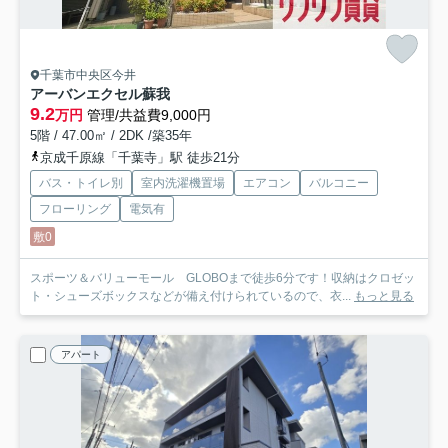
千葉市中央区今井
アーバンエクセル蘇我
9.2
万円
管理/共益費9,000円
5階 / 47.00㎡ / 2DK /築35年
京成千原線「千葉寺」駅 徒歩21分
バス・トイレ別
室内洗濯機置場
エアコン
バルコニー
フローリング
電気有
敷0
スポーツ＆バリューモール GLOBOまで徒歩6分です！収納はクロゼッ
ト・シューズボックスなどが備え付けられているので、衣...
もっと見る
アパート