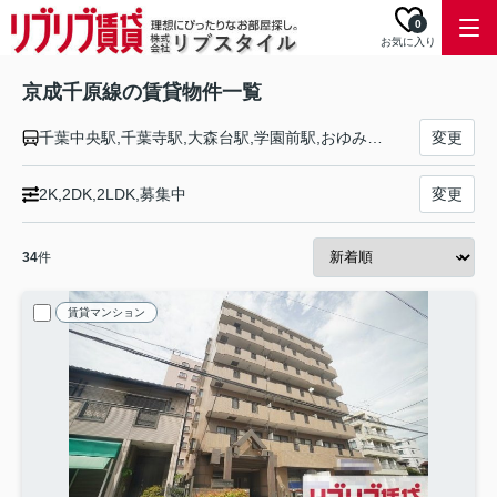
0
お気に入り
京成千原線の賃貸物件一覧
千葉中央駅,千葉寺駅,大森台駅,学園前駅,おゆみ野駅,ちはら台駅
変更
2K,2DK,2LDK,募集中
変更
34
件
賃貸マンション