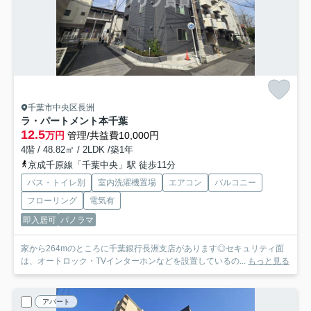
千葉市中央区長洲
ラ・パートメント本千葉
12.5
万円
管理/共益費10,000円
4階 / 48.82㎡ / 2LDK /築1年
京成千原線「千葉中央」駅 徒歩11分
バス・トイレ別
室内洗濯機置場
エアコン
バルコニー
フローリング
電気有
即入居可
パノラマ
家から264mのところに千葉銀行長洲支店があります◎セキュリティ面
は、オートロック・TVインターホンなどを設置しているの...
もっと見る
アパート