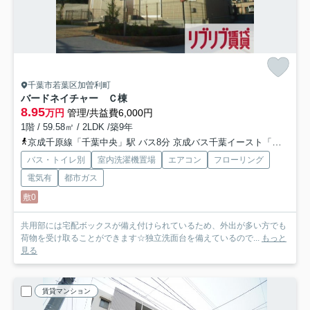
千葉市若葉区加曽利町
バードネイチャー Ｃ棟
8.95
万円
管理/共益費6,000円
1階 / 59.58㎡ / 2LDK /築9年
京成千原線「千葉中央」駅 バス8分 京成バス千葉イースト「東インター入口」 停歩3分
バス・トイレ別
室内洗濯機置場
エアコン
フローリング
電気有
都市ガス
敷0
共用部には宅配ボックスが備え付けられているため、外出が多い方でも
荷物を受け取ることができます☆独立洗面台を備えているので...
もっと
見る
賃貸マンション