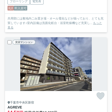
フローリング
電気有
礼0
即入居可
共用部には敷地内ごみ置き場・オール電化などが揃っており、とても充
実しています♪室内設備は洗面化粧台・浴室乾燥機など充実し...
もっと
見る
賃貸マンション
千葉市中央区新宿
AGREVE