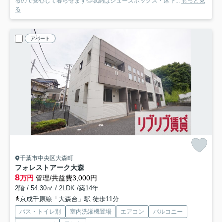
るので安心して暮らせます◎収納はシューズボックス・床下...
もっと見
る
アパート
千葉市中央区大森町
フォレストアーク大森
8
万円
管理/共益費3,000円
2階 / 54.30㎡ / 2LDK /築14年
京成千原線「大森台」駅 徒歩11分
バス・トイレ別
室内洗濯機置場
エアコン
バルコニー