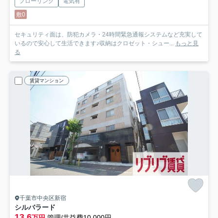
フローリング
電気有
敷0
セキュリティ面は、防犯カメラ・24時間緊急通報システムなど充実して
いるので安心して生活できます♪収納はクロゼット・シュー...
もっと見
る
賃貸マンション
千葉市中央区新宿
シルバラード
13.6
万円
管理/共益費10,000円