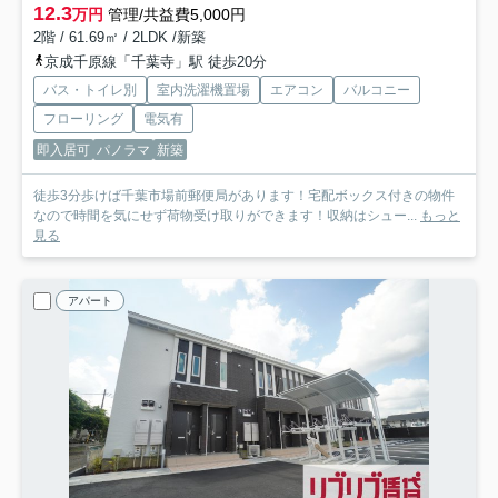
12.3
万円
管理/共益費5,000円
2階 / 61.69㎡ / 2LDK /新築
京成千原線「千葉寺」駅 徒歩20分
バス・トイレ別
室内洗濯機置場
エアコン
バルコニー
フローリング
電気有
即入居可
パノラマ
新築
徒歩3分歩けば千葉市場前郵便局があります！宅配ボックス付きの物件
なので時間を気にせず荷物受け取りができます！収納はシュー...
もっと
見る
アパート