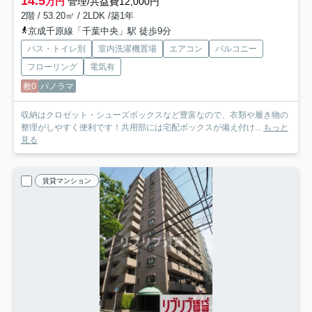
14.5
万円
管理/共益費12,000円
2階 / 53.20㎡ / 2LDK /築1年
京成千原線「千葉中央」駅 徒歩9分
バス・トイレ別
室内洗濯機置場
エアコン
バルコニー
フローリング
電気有
敷0
パノラマ
収納はクロゼット・シューズボックスなど豊富なので、衣類や履き物の
整理がしやすく便利です！共用部には宅配ボックスが備え付け...
もっと
見る
賃貸マンション