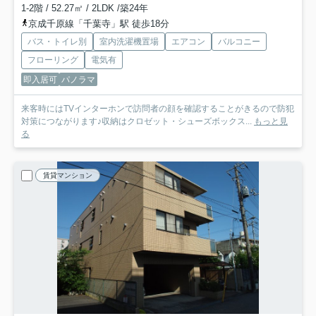
1-2階 / 52.27㎡ / 2LDK /築24年
京成千原線「千葉寺」駅 徒歩18分
バス・トイレ別
室内洗濯機置場
エアコン
バルコニー
フローリング
電気有
即入居可
パノラマ
来客時にはTVインターホンで訪問者の顔を確認することがきるので防犯
対策につながります♪収納はクロゼット・シューズボックス...
もっと見
る
賃貸マンション