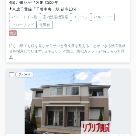
4階 / 49.00㎡ / 2DK /築33年
京成千葉線「千葉中央」駅 徒歩10分
バス・トイレ別
室内洗濯機置場
エアコン
バルコニー
フローリング
電気有
敷0
忙しい朝でも鏡を見ながらサッと身支度を整えることができる洗面化粧
台を採用しています♪セキュリティ面は、防犯カメラ・24時...
もっと見
る
アパート