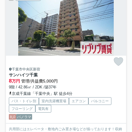
千葉市中央区新宿
サンハイツ千葉
8
万円
管理/共益費5,000円
9階 / 42.86㎡ / 2DK /築37年
京成千葉線「千葉中央」駅 徒歩4分
バス・トイレ別
室内洗濯機置場
エアコン
バルコニー
フローリング
電気有
礼0
パノラマ
共用部にはエレベータ・敷地内ごみ置き場などが揃っております！収納