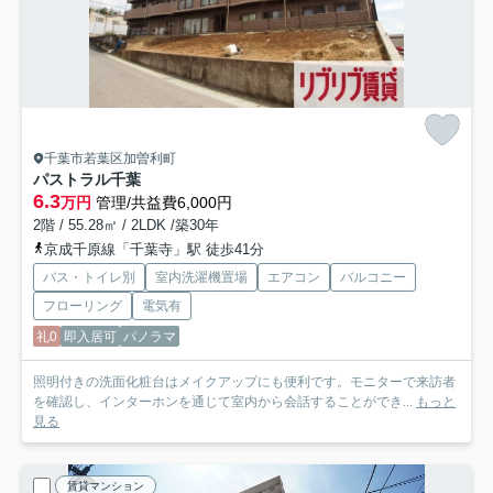
千葉市若葉区加曽利町
パストラル千葉
6.3
万円
管理/共益費6,000円
2階 / 55.28㎡ / 2LDK /築30年
京成千原線「千葉寺」駅 徒歩41分
バス・トイレ別
室内洗濯機置場
エアコン
バルコニー
フローリング
電気有
礼0
即入居可
パノラマ
照明付きの洗面化粧台はメイクアップにも便利です。モニターで来訪者
を確認し、インターホンを通じて室内から会話することができ...
もっと
見る
賃貸マンション