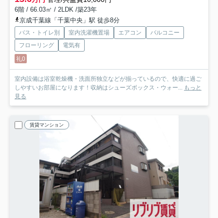
6階 / 66.03㎡ / 2LDK /築23年
京成千葉線「千葉中央」駅 徒歩8分
バス・トイレ別
室内洗濯機置場
エアコン
バルコニー
フローリング
電気有
礼0
室内設備は浴室乾燥機・洗面所独立などが揃っているので、快適に過ご
しやすいお部屋になります！収納はシューズボックス・ウォー...
もっと
見る
賃貸マンション