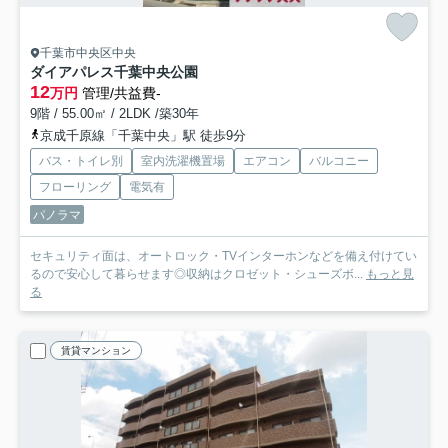
千葉市中央区中央
ダイアパレス千葉中央公園
12
万円
管理/共益費-
9階 / 55.00㎡ / 2LDK /築30年
京成千原線「千葉中央」駅 徒歩9分
バス・トイレ別
室内洗濯機置場
エアコン
バルコニー
フローリング
電気有
パノラマ
セキュリティ面は、オートロック・TVインターホンなどを備え付けてい
るので安心して暮らせます◎収納はクロゼット・シューズボ...
もっと見
る
賃貸マンション