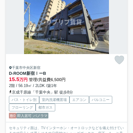
千葉市中央区新宿
D-ROOM新宿ⅠーB
15.5
万円
管理/共益費6,500円
2階 / 56.19㎡ / 2LDK /築1年
京成千原線「千葉中央」駅 徒歩8分
バス・トイレ別
室内洗濯機置場
エアコン
バルコニー
フローリング
都市ガス
敷0
即入居可
パノラマ
セキュリティ面は、TVインターホン・オートロックなどを備え付けてい