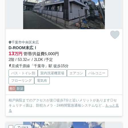
千葉市中央区末広
D-ROOM末広Ⅰ
13
万円
管理/共益費5,000円
2階 / 53.32㎡ / 2LDK /予定
京成千原線「千葉寺」駅 徒歩15分
バス・トイレ別
室内洗濯機置場
エアコン
バルコニー
フローリング
電気有
敷0
新築
柏戸病院までのアクセスが楽◎徒歩7分と近いメリットがあります◎セ
キュリティ面は、防犯カメラ・24時間緊急通報システムなど...
もっと見
る
アパート