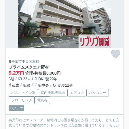
千葉市中央区本町
プライムスクエア野村
9.2
万円
管理/共益費8,000円
3階 / 63.22㎡ / 2LDK /築29年
京成千葉線「千葉中央」駅 徒歩12分
バス・トイレ別
室内洗濯機置場
エアコン
バルコニー
フローリング
電気有
パノラマ
共用部にはエレベータ・敷地内ごみ置き場などが揃っており、とても充
実しています◎建物のエントランスには安全性に優れているオ...
もっと