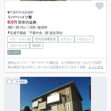
千葉市中央区都町
リバーハイツ都
6
万円
管理/共益費-
3階 / 39.74㎡ / 2DK /築35年
京成千葉線「千葉中央」駅 徒歩26分
バス・トイレ別
室内洗濯機置場
エアコン
バルコニー
フローリング
電気有
即入居可
便利なスーパー「ヨークマート都町店」まで305mです！カメラで訪問
者を確認できるTVインターホンが設置されています！洗面...
もっと見る
アパート