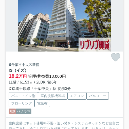
千葉市中央区新宿
IS（イズ）
18.2
万円
管理/共益費13,000円
11階 / 61.53㎡ / 2LDK /築5年
京成千原線「千葉中央」駅 徒歩3分
バス・トイレ別
室内洗濯機置場
エアコン
バルコニー
フローリング
電気有
敷0
パノラマ
室内設備はネット使用料不要・追い焚き・システムキッチンなど豊富に
揃っており、過ごしやすいお部屋になっております。セキュリ...
もっと