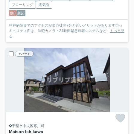
フローリング
電気有
敷0
新築
柏戸病院までのアクセスが楽◎徒歩7分と近いメリットがあります◎セ
キュリティ面は、防犯カメラ・24時間緊急通報システムなど...
もっと見
る
アパート
千葉市中央区寒川町
Maison Ishikawa