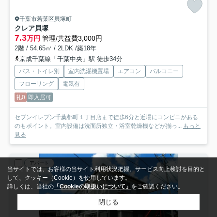
千葉市若葉区貝塚町
クレア貝塚
7.3
万円
管理/共益費3,000円
2階 / 54.65㎡ / 2LDK /築18年
京成千葉線「千葉中央」駅 徒歩34分
バス・トイレ別
室内洗濯機置場
エアコン
バルコニー
フローリング
電気有
礼0
即入居可
セブンイレブン千葉都町１丁目店まで徒歩6分と近場にコンビニがある
のもポイント。室内設備は洗面所独立・浴室乾燥機などが揃っ...
もっと
見る
アパート
当サイトでは、お客様の当サイト利用状況把握、サービス向上検討を目的と
して、クッキー（Cookie）を使用しています。
詳しくは、当社の
「Cookieの取扱いについて」
をご確認ください。
閉じる