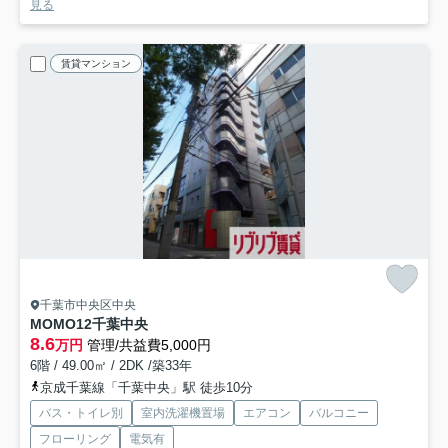
見る
賃貸マンション
千葉市中央区中央
MOMO12千葉中央
8.6
万円
管理/共益費5,000円
6階 / 49.00㎡ / 2DK /築33年
京成千葉線「千葉中央」駅 徒歩10分
バス・トイレ別
室内洗濯機置場
エアコン
バルコニー
フローリング
電気有