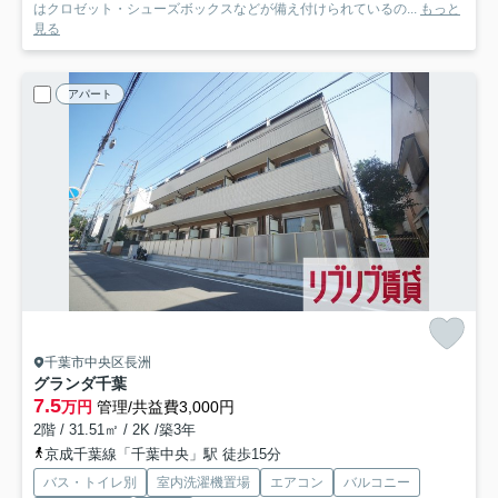
はクロゼット・シューズボックスなどが備え付けられているの...
もっと
見る
アパート
千葉市中央区長洲
グランダ千葉
7.5
万円
管理/共益費3,000円
2階 / 31.51㎡ / 2K /築3年
京成千葉線「千葉中央」駅 徒歩15分
バス・トイレ別
室内洗濯機置場
エアコン
バルコニー