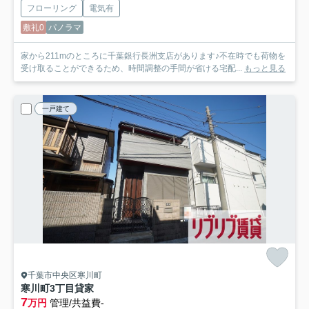
フローリング
電気有
敷礼0
パノラマ
家から211mのところに千葉銀行長洲支店があります♪不在時でも荷物を
受け取ることができるため、時間調整の手間が省ける宅配...
もっと見る
一戸建て
千葉市中央区寒川町
寒川町3丁目貸家
7
万円
管理/共益費-