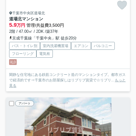
千葉市中央区道場北
道場北マンション
5.9
万円
管理/共益費3,500円
2階 / 47.00㎡ / 2DK /築37年
京成千葉線「千葉中央」駅 徒歩20分
バス・トイレ別
室内洗濯機置場
エアコン
バルコニー
フローリング
電気有
礼0
閑静な住宅地にある鉄筋コンクリート造のマンションタイプ。都市ガス
で経済的です⇒千葉市のお部屋探しはリブリブ賃貸で☆リブリ...
もっと
見る
アパート