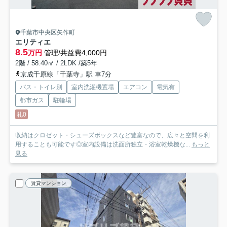
千葉市中央区矢作町
エリティエ
8.5
万円
管理/共益費4,000円
2階 / 58.40㎡ / 2LDK /築5年
京成千原線「千葉寺」駅 車7分
バス・トイレ別
室内洗濯機置場
エアコン
電気有
都市ガス
駐輪場
礼0
収納はクロゼット・シューズボックスなど豊富なので、広々と空間を利
用することも可能です◎室内設備は洗面所独立・浴室乾燥機な...
もっと
見る
賃貸マンション