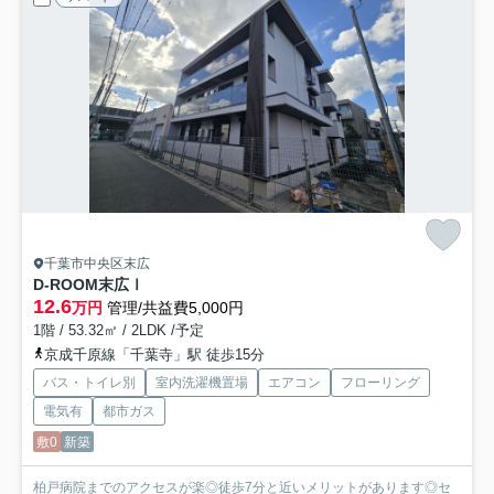
千葉市中央区末広
D-ROOM末広Ⅰ
12.6
万円
管理/共益費5,000円
1階 / 53.32㎡ / 2LDK /予定
京成千原線「千葉寺」駅 徒歩15分
バス・トイレ別
室内洗濯機置場
エアコン
フローリング
電気有
都市ガス
敷0
新築
柏戸病院までのアクセスが楽◎徒歩7分と近いメリットがあります◎セ