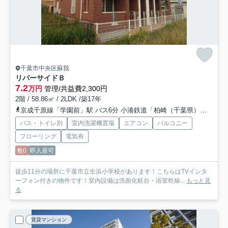
千葉市中央区蘇我
リバーサイドＢ
7.2
万円
管理/共益費2,300円
2階 / 58.86㎡ / 2LDK /築17年
京成千原線「学園前」駅 バス6分 小湊鉄道「柏崎（千葉県）」 停歩7分
バス・トイレ別
室内洗濯機置場
エアコン
バルコニー
フローリング
電気有
敷0
即入居可
徒歩11分の場所に千葉市立生浜小学校があります！こちらはTVインタ
ーフォン付きの物件です！室内設備は洗面化粧台・浴室乾燥...
もっと見
る
賃貸マンション