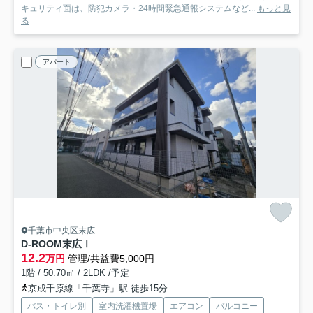
キュリティ面は、防犯カメラ・24時間緊急通報システムなど...
もっと見
る
アパート
千葉市中央区末広
D-ROOM末広Ⅰ
12.2
万円
管理/共益費5,000円
1階 / 50.70㎡ / 2LDK /予定
京成千原線「千葉寺」駅 徒歩15分
バス・トイレ別
室内洗濯機置場
エアコン
バルコニー