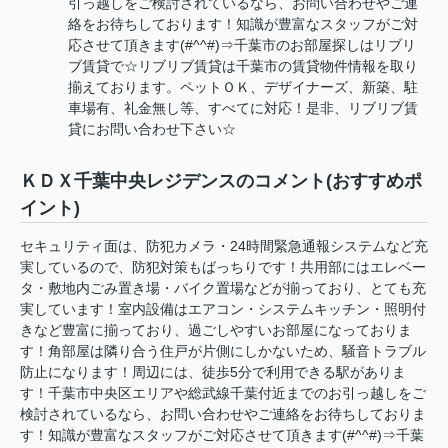
引っ越しをご検討されているなら、お問い合わせやご連
絡をお待ちしております！知識が豊富なスタッフがご対
応させて頂きます(#^^#)⇒千葉市のお部屋探しはリブリ
ブ賃貸で☆リブリブ賃貸は千葉市の賃貸物件情報を取り
揃えております。ペットＯＫ、デザイナーズ、新築、駐
車場有、礼金無し等、すべてに対応！是非、リブリブ賃
貸にお問い合わせ下さい☆
ＫＤＸ千葉中央レジデンスのコメント(おすすめポ
イント)
セキュリティ面は、防犯カメラ・24時間緊急通報システムなど充
実しているので、防犯対策もばっちりです！共用部にはエレベー
タ・敷地内ごみ置き場・バイク置場などが揃っており、とても充
実しています！室内設備はエアコン・システムキッチン・照明付
きなど豊富に揃っており、過ごしやすいお部屋になっておりま
す！角部屋は隣り合う住戸が片側にしかないため、騒音トラブル
防止になります！周辺には、徒歩5分で利用できる駅がありま
す！千葉市中央区エリアや総武線千葉付近までのお引っ越しをご
検討されているなら、お問い合わせやご連絡をお待ちしておりま
す！知識が豊富なスタッフがご対応させて頂きます(#^^#)⇒千葉