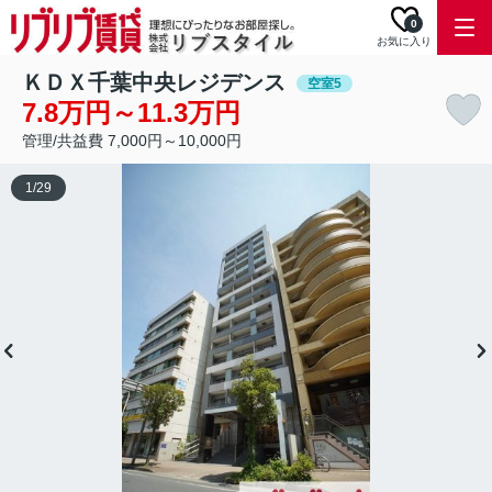
0
お気に入り
ＫＤＸ千葉中央レジデンス
空室5
7.8万円～11.3万円
管理/共益費 7,000円～10,000円
1
/
29