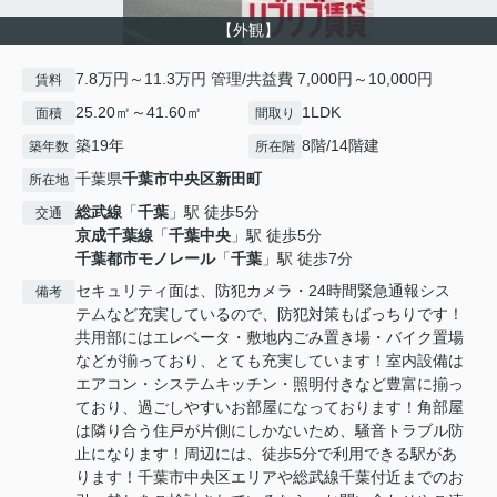
【外観】
7.8万円～11.3万円 管理/共益費 7,000円～10,000円
賃料
25.20㎡～41.60㎡
1LDK
面積
間取り
築19年
8階/14階建
築年数
所在階
千葉県
千葉市中央区
新田町
所在地
総武線
「
千葉
」駅 徒歩5分
交通
京成千葉線
「
千葉中央
」駅 徒歩5分
千葉都市モノレール
「
千葉
」駅 徒歩7分
セキュリティ面は、防犯カメラ・24時間緊急通報シス
備考
テムなど充実しているので、防犯対策もばっちりです！
共用部にはエレベータ・敷地内ごみ置き場・バイク置場
などが揃っており、とても充実しています！室内設備は
エアコン・システムキッチン・照明付きなど豊富に揃っ
ており、過ごしやすいお部屋になっております！角部屋
は隣り合う住戸が片側にしかないため、騒音トラブル防
止になります！周辺には、徒歩5分で利用できる駅があ
ります！千葉市中央区エリアや総武線千葉付近までのお