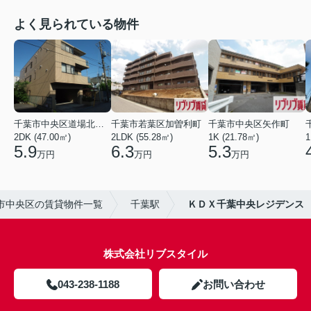
よく見られている物件
千葉市中央区道場北２丁目
千葉市若葉区加曽利町
千葉市中央区矢作町
2DK (47.00㎡)
2LDK (55.28㎡)
1K (21.78㎡)
1
5.9
6.3
5.3
万円
万円
万円
市中央区の賃貸物件一覧
千葉駅
ＫＤＸ千葉中央レジデンス
株式会社リブスタイル
043-238-1188
お問い合わせ