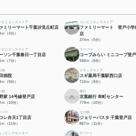
ンビニエンスストア
コンビニエンスストア
ァミリーマート千葉汐見丘町店
ファミリーマート 登戸小学
19ｍ（3分）
店
374ｍ（5分）
ンビニエンスストア
スーパー
ーソン千葉春日一丁目店
コープみらい ミニコープ登
95ｍ（7分）
568ｍ（8分）
の他
ドラッグストア
田病院
スギ薬局千葉駅西口店
99ｍ（9分）
710ｍ（9分）
の他
銀行
野家 14号線登戸店
京葉銀行 幸町センター
52ｍ（10分）
779ｍ（10分）
ーパー
その他
コレ弁天1丁目店
ジョリーパスタ 千葉登戸店
61ｍ（11分）
867ｍ（11分）
ョッピングセンター
デパート