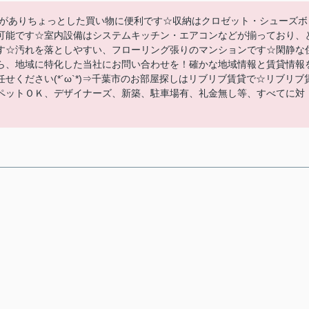
)がありちょっとした買い物に便利です☆収納はクロゼット・シューズボ
可能です☆室内設備はシステムキッチン・エアコンなどが揃っており、
す☆汚れを落としやすい、フローリング張りのマンションです☆閑静な
ら、地域に特化した当社にお問い合わせを！確かな地域情報と賃貸情報
ください(*´ω`*)⇒千葉市のお部屋探しはリブリブ賃貸で☆リブリブ
ペットＯＫ、デザイナーズ、新築、駐車場有、礼金無し等、すべてに対