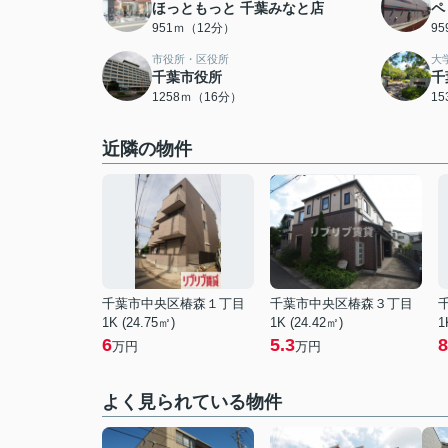
ほっともっと 千葉みなと店
ペ
951ｍ（12分）
9
市役所・区役所
大
千葉市役所
千
1258ｍ（16分）
1
近隣の物件
千葉市中央区椿森１丁目
千葉市中央区椿森３丁目
1K (24.75㎡)
1K (24.42㎡)
1
6
5.3
8
万円
万円
よく見られている物件