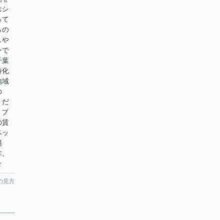
はシ
って
らの
しや
ンで
千葉
特化
地域
の
くだ
リブ
の賃
ペッ
場
非、
☆
の見方