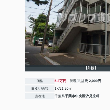
【外観】
5.2万円
管理/共益費
2,000円
価格
1K/21.20㎡
間取り/面積
千葉県
千葉市中央区
汐見丘町
所在地