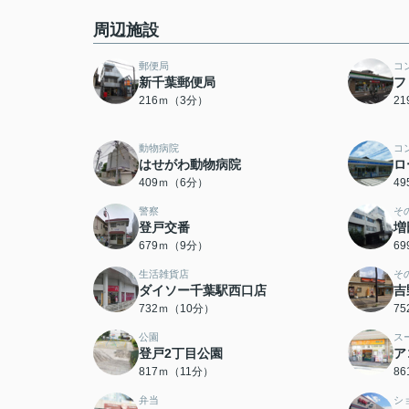
周辺施設
郵便局
コ
新千葉郵便局
フ
216ｍ（3分）
2
動物病院
コ
はせがわ動物病院
ロ
409ｍ（6分）
4
警察
そ
登戸交番
増
679ｍ（9分）
6
生活雑貨店
そ
ダイソー千葉駅西口店
吉
732ｍ（10分）
7
公園
ス
登戸2丁目公園
ア
817ｍ（11分）
8
弁当
シ