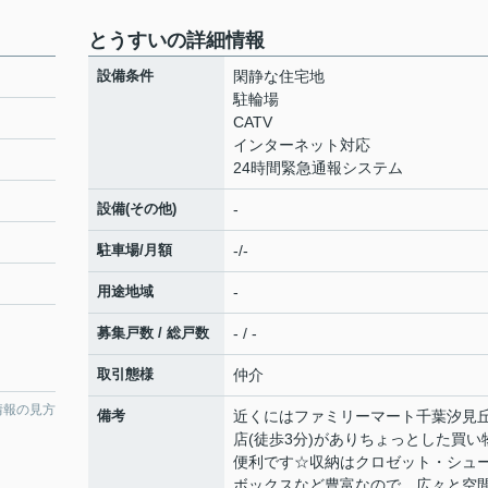
とうすいの詳細情報
設備条件
閑静な住宅地
駐輪場
CATV
インターネット対応
24時間緊急通報システム
設備(その他)
-
駐車場/月額
-/-
用途地域
-
募集戸数 / 総戸数
- / -
取引態様
仲介
情報の見方
備考
近くにはファミリーマート千葉汐見
店(徒歩3分)がありちょっとした買い
便利です☆収納はクロゼット・シュ
ボックスなど豊富なので、広々と空