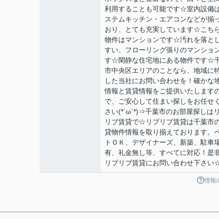
利用することも可能です☆室内設備
ステムキッチン・エアコンなどが揃
おり、とても充実しています☆こち
物件はマンションです☆汚れを落と
すい、フローリング張りのマンショ
す☆閑静な住宅地にある物件です☆
市中央区エリアのことなら、地域に
した当社にお問い合わせを！確かな
情報と賃貸情報をご提供いたします
で、ご安心して住まい探しをお任せ
さい(*´ω`*)⇒千葉市のお部屋探しは
リブ賃貸で☆リブリブ賃貸は千葉市
貸物件情報を取り揃えております。
トＯＫ、デザイナーズ、新築、駐車
有、礼金無し等、すべてに対応！是
リブリブ賃貸にお問い合わせ下さい
情報