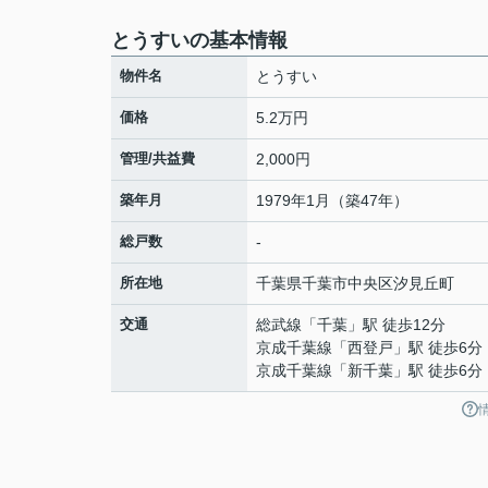
とうすいの基本情報
物件名
とうすい
価格
5.2万円
管理/共益費
2,000円
築年月
1979年1月（築47年）
総戸数
-
所在地
千葉県
千葉市中央区
汐見丘町
交通
総武線
「
千葉
」駅 徒歩12分
京成千葉線
「
西登戸
」駅 徒歩6分
京成千葉線
「
新千葉
」駅 徒歩6分