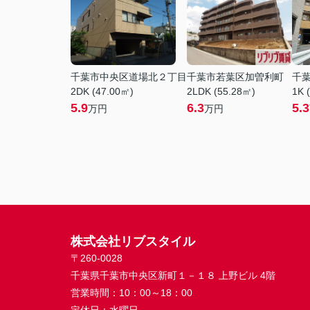
千葉市中央区道場北２丁目
千葉市若葉区加曽利町
千
2DK (47.00㎡)
2LDK (55.28㎡)
1K 
5.9
6.3
5.3
万円
万円
株式会社リブスタイル
〒260-0028
千葉県千葉市中央区新町１－１８ 上野ビル 4階
営業時間：
10：00～18：00