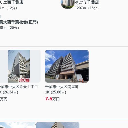
リエ西千葉店
そごう千葉店
59ｍ（12分）
1207ｍ（16分）
学
葉大西千葉校舎(正門)
535ｍ（20分）
千葉市中央区弁天１丁目
千葉市中央区問屋町
K (26.34㎡)
1K (25.88㎡)
7.5
万円
万円