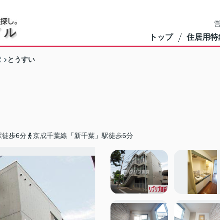
営
トップ
住居用特
とうすい
駅
徒歩6分
京成千葉線「新千葉」駅徒歩6分