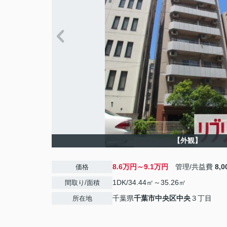
【外観】
8.6万円～9.1万円
管理/共益費
8,
価格
1DK/34.44㎡～35.26㎡
間取り/面積
千葉県
千葉市中央区
中央
３丁目
所在地