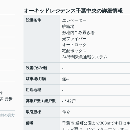
オーキッドレジデンス千葉中央の詳細情報
設備条件
エレベーター
駐輪場
敷地内ごみ置き場
光ファイバー
オートロック
宅配ボックス
24時間緊急通報システム
設備(その他)
-
駐車場/月額
無/-
用途地域
-
分
駅 徒歩
募集戸数 / 総戸数
- / 42戸
取引態様
仲介
情報の見方
備考
千葉市 通町公園まで363mです◎セ
リティ面は、TVインターホン・オー