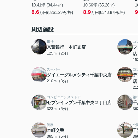
10.41坪 (34.44㎡)
10.66坪 (35.26㎡)
1
8.6
8.9
9
万円(8261.29円/坪)
万円(8348.97円/坪)
周辺施設
銀行
コ
京葉銀行 本町支店
フ
125ｍ（2分）
店
1
スーパー
コ
ダイエーグルメシティ千葉中央店
デ
210ｍ（3分）
店
2
コンビニエンスストア
銀
セブンイレブン千葉中央２丁目店
千
323ｍ（5分）
3
警察
公
本町交番
千
365ｍ（5分）
3