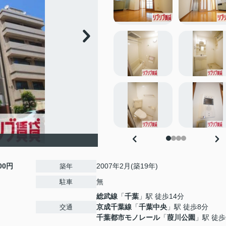
000円
2007年2月(築19年)
築年
無
駐車
総武線
「
千葉
」駅 徒歩14分
京成千葉線
「
千葉中央
」駅 徒歩8分
交通
千葉都市モノレール
「
葭川公園
」駅 徒歩