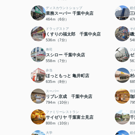
ディスカウントショップ
総
業務スーパー 千葉中央店
三
464ｍ（6分）
4
ドラッグストア
そ
くすりの福太郎 千葉中央店
磯
536ｍ（7分）
5
寿司
ジ
スシロー 千葉中央店
ゼ
558ｍ（7分）
5
弁当
ス
ほっともっと 亀井町店
村
635ｍ（8分）
6
スーパー
喫
リブレ京成 千葉中央店
珈
794ｍ（10分）
7
ファミリーレストラン
図
サイゼリヤ 千葉富士見店
千
800ｍ（10分）
8
大学
総