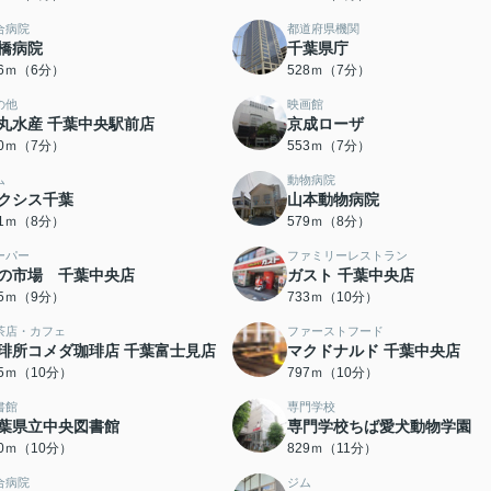
合病院
都道府県機関
橋病院
千葉県庁
76ｍ（6分）
528ｍ（7分）
の他
映画館
丸水産 千葉中央駅前店
京成ローザ
40ｍ（7分）
553ｍ（7分）
ム
動物病院
クシス千葉
山本動物病院
61ｍ（8分）
579ｍ（8分）
ーパー
ファミリーレストラン
の市場 千葉中央店
ガスト 千葉中央店
85ｍ（9分）
733ｍ（10分）
茶店・カフェ
ファーストフード
琲所コメダ珈琲店 千葉富士見店
マクドナルド 千葉中央店
95ｍ（10分）
797ｍ（10分）
書館
専門学校
葉県立中央図書館
専門学校ちば愛犬動物学園
00ｍ（10分）
829ｍ（11分）
合病院
ジム