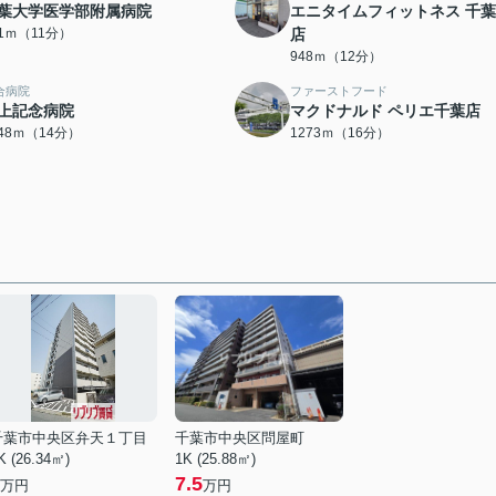
葉大学医学部附属病院
エニタイムフィットネス 千
41ｍ（11分）
店
948ｍ（12分）
合病院
ファーストフード
上記念病院
マクドナルド ペリエ千葉店
048ｍ（14分）
1273ｍ（16分）
千葉市中央区弁天１丁目
千葉市中央区問屋町
K (26.34㎡)
1K (25.88㎡)
7.5
万円
万円