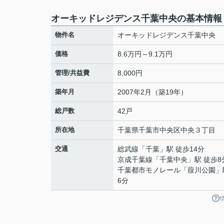
オーキッドレジデンス千葉中央の基本情報
物件名
オーキッドレジデンス千葉中央
価格
8.6万円～9.1万円
管理/共益費
8,000円
築年月
2007年2月（築19年）
総戸数
42戸
所在地
千葉県
千葉市中央区
中央
３丁目
交通
総武線
「
千葉
」駅 徒歩14分
京成千葉線
「
千葉中央
」駅 徒歩8
千葉都市モノレール
「
葭川公園
」
6分