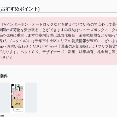
おすすめポイント)
は、TVインターホン・オートロックなどを備え付けているので安心して暮
時問わず荷物を受け取ることができます◎収納はシューズボックス・ク
品の収納に重宝します◎室内設備は洗面化粧台・浴室乾燥機などが揃っ
 (リブスタイル)には千葉市中央区エリアの賃貸情報が豊富にございま
e-live.jpへお問い合わせください(#^^#)⇒千葉市のお部屋探しはリブリブ賃貸
ております。ペットＯＫ、デザイナーズ、新築、駐車場有、礼金無し等
下さい☆
物件
0階