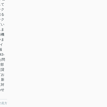
して
ック
取る
ック
てい
しま
燥機
いま
イ
報
3-
へお問
お部
賃貸
てお
、新
に対
わせ
の見方