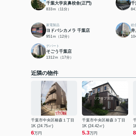
千葉大学亥鼻校舎(正門)
千
833ｍ（11分）
8
家電製品
総
ヨドバシカメラ 千葉店
井
951ｍ（12分）
1
デパート
そごう千葉店
1312ｍ（17分）
近隣の物件
千葉市中央区椿森１丁目
千葉市中央区椿森３丁目
1K (24.75㎡)
1K (24.42㎡)
1
6
5.3
8
万円
万円