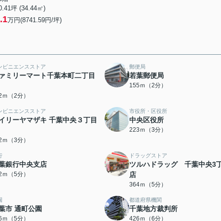
0.41坪 (34.44㎡)
.1
万円(8741.59円/坪)
ンビニエンスストア
郵便局
ァミリーマート千葉本町二丁目
若葉郵便局
155ｍ（2分）
52ｍ（2分）
ンビニエンスストア
市役所・区役所
イリーヤマザキ 千葉中央３丁目
中央区役所
223ｍ（3分）
12ｍ（3分）
行
ドラッグストア
葉銀行中央支店
ツルハドラッグ 千葉中央3
62ｍ（5分）
店
364ｍ（5分）
園
都道府県機関
葉市 通町公園
千葉地方裁判所
66ｍ（5分）
426ｍ（6分）