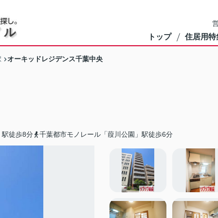
営
トップ
住居用特
オーキッドレジデンス千葉中央
駅
駅徒歩8分
千葉都市モノレール「葭川公園」駅徒歩6分