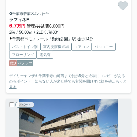
千葉市若葉区みつわ台
ラフィネF
6.7
万円
管理/共益費6,000円
2階 / 56.00㎡ / 2LDK /築33年
千葉都市モノレール「動物公園」駅 徒歩14分
バス・トイレ別
室内洗濯機置場
エアコン
バルコニー
フローリング
電気有
敷0
パノラマ
デイリーヤマザキ千葉東寺山町店まで徒歩5分と近場にコンビニがある
のもポイント！知らない人が来た時でも玄関を開けずに顔を確...
もっと
見る
アパート