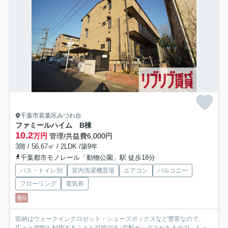
千葉市若葉区みつわ台
ファミールハイム B棟
10.2
万円
管理/共益費6,000円
3階 / 56.67㎡ / 2LDK /築9年
千葉都市モノレール「動物公園」駅 徒歩18分
バス・トイレ別
室内洗濯機置場
エアコン
バルコニー
フローリング
電気有
敷0
収納はウォークインクロゼット・シューズボックスなど豊富なので、