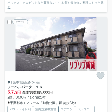
ボックス・クロゼットなど豊富なので、衣類や履き物の整理...
もっと見
る
アパート
千葉市若葉区みつわ台
ノーベルパーク １６
5.7
万円
管理/共益費5,000円
2階 / 30.03㎡ / 1R /築20年
千葉都市モノレール「動物公園」駅 徒歩23分
バス・トイレ別
室内洗濯機置場
エアコン
バルコニー