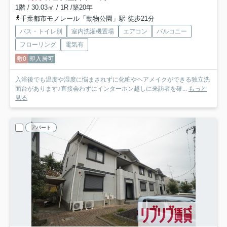
1階 / 30.03㎡ / 1R /築20年
千葉都市モノレール「動物公園」駅 徒歩21分
バス・トイレ別
室内洗濯機置場
エアコン
バルコニー
フローリング
電気有
敷0
即入居可
入浴後でも温度や湿度に悩まされずに化粧やヘアメイクができる独立洗
面台があります♪直接会わずにインターホン越しに来訪者を確...
もっと
見る
アパート