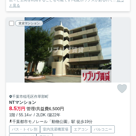
広々と空間を利用することも可能です♪宅配ボックスがあるので...
もっ
と見る
賃貸マンション
千葉市稲毛区作草部町
NTマンション
8.5
万円
管理/共益費6,500円
1階 / 55.14㎡ / 2LDK /築22年
千葉都市モノレール「動物公園」駅 徒歩19分
バス・トイレ別
室内洗濯機置場
エアコン
バルコニー