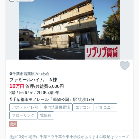
千葉市若葉区みつわ台
ファミールハイム Ａ棟
10
万円
管理/共益費6,000円
2階 / 56.67㎡ / 2LDK /築9年
千葉都市モノレール「動物公園」駅 徒歩17分
バス・トイレ別
室内洗濯機置場
エアコン
バルコニー
フローリング
電気有
敷0
徒歩13分の場所に千葉市立千草台東小学校があります◎収納はシューズ