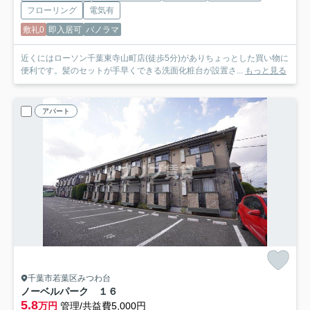
フローリング
電気有
敷礼0
即入居可
パノラマ
近くにはローソン千葉東寺山町店(徒歩5分)がありちょっとした買い物に
便利です。髪のセットが手早くできる洗面化粧台が設置さ...
もっと見る
アパート
千葉市若葉区みつわ台
ノーベルパーク １６
5.8
万円
管理/共益費5,000円