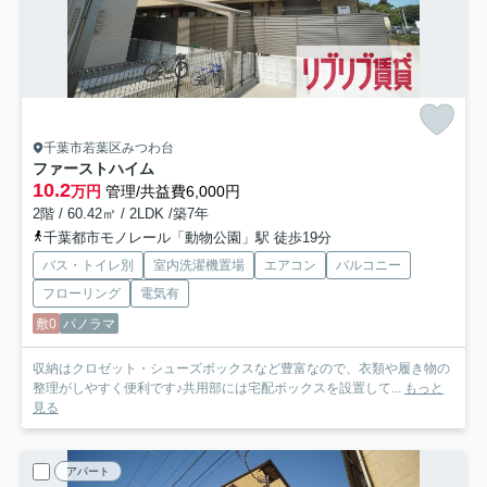
千葉市若葉区みつわ台
ファーストハイム
10.2
万円
管理/共益費6,000円
2階 / 60.42㎡ / 2LDK /築7年
千葉都市モノレール「動物公園」駅 徒歩19分
バス・トイレ別
室内洗濯機置場
エアコン
バルコニー
フローリング
電気有
敷0
パノラマ
収納はクロゼット・シューズボックスなど豊富なので、衣類や履き物の
整理がしやすく便利です♪共用部には宅配ボックスを設置して...
もっと
見る
アパート