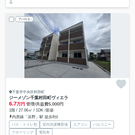
る
アパート
千葉市中央区村田町
ジーメゾン千葉村田町ヴィエラ
6.7
万円
管理/共益費5,000円
1階 / 27.06㎡ / 1DK /新築
内房線「浜野」駅 徒歩8分
バス・トイレ別
室内洗濯機置場
エアコン
バルコニー
フローリング
電気有