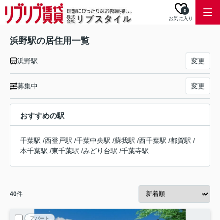
0
お気に入り
浜野駅の居住用一覧
浜野駅
変更
募集中
変更
おすすめの駅
千葉駅
/
西登戸駅
/
千葉中央駅
/
蘇我駅
/
西千葉駅
/
都賀駅
/
本千葉駅
/
東千葉駅
/
みどり台駅
/
千葉寺駅
40
件
アパート