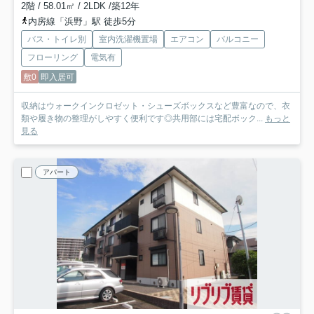
2階 / 58.01㎡ / 2LDK /築12年
内房線「浜野」駅 徒歩5分
バス・トイレ別
室内洗濯機置場
エアコン
バルコニー
フローリング
電気有
敷0
即入居可
収納はウォークインクロゼット・シューズボックスなど豊富なので、衣
類や履き物の整理がしやすく便利です◎共用部には宅配ボック...
もっと
見る
アパート