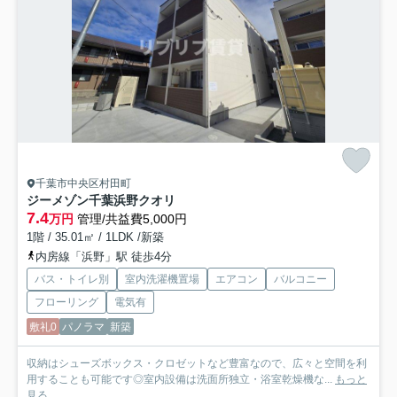
千葉市中央区村田町
ジーメゾン千葉浜野クオリ
7.4
万円
管理/共益費5,000円
1階 / 35.01㎡ / 1LDK /新築
内房線「浜野」駅 徒歩4分
バス・トイレ別
室内洗濯機置場
エアコン
バルコニー
フローリング
電気有
敷礼0
パノラマ
新築
収納はシューズボックス・クロゼットなど豊富なので、広々と空間を利
用することも可能です◎室内設備は洗面所独立・浴室乾燥機な...
もっと
見る