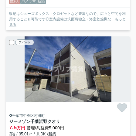
敷礼0
パノラマ
新築
収納はシューズボックス・クロゼットなど豊富なので、広々と空間を利
用することも可能です◎室内設備は洗面所独立・浴室乾燥機な...
もっと
見る
アパート
千葉市中央区村田町
ジーメゾン千葉浜野クオリ
7.5
万円
管理/共益費5,000円
2階 / 35.01㎡ / 1LDK /新築