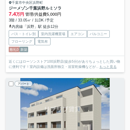
千葉市中央区浜野町
ジーメゾン千葉浜野ルミソラ
7.4
万円
管理/共益費5,000円
3階 / 33.05㎡ / 1LDK /予定
内房線「浜野」駅 徒歩12分
バス・トイレ別
室内洗濯機置場
エアコン
バルコニー
フローリング
電気有
敷礼0
新築
近くにはローソンストア100浜野店(徒歩5分)がありちょっとした買い物
に便利です！室内設備は洗面所独立・浴室乾燥機などが...
もっと見る
アパート