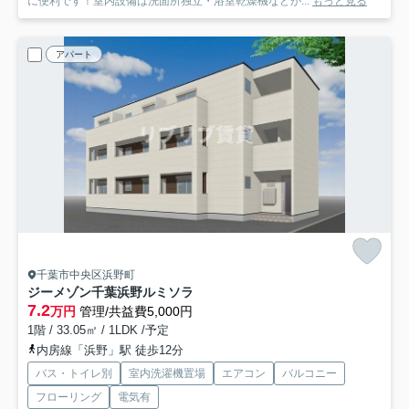
に便利です！室内設備は洗面所独立・浴室乾燥機などが...
もっと見る
アパート
千葉市中央区浜野町
ジーメゾン千葉浜野ルミソラ
7.2
万円
管理/共益費5,000円
1階 / 33.05㎡ / 1LDK /予定
内房線「浜野」駅 徒歩12分
バス・トイレ別
室内洗濯機置場
エアコン
バルコニー
フローリング
電気有