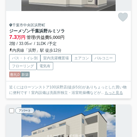
千葉市中央区浜野町
ジーメゾン千葉浜野ルミソラ
7.3
万円
管理/共益費5,000円
2階 / 33.05㎡ / 1LDK /予定
内房線「浜野」駅 徒歩12分
バス・トイレ別
室内洗濯機置場
エアコン
バルコニー
フローリング
電気有
敷礼0
新築
近くにはローソンストア100浜野店(徒歩5分)がありちょっとした買い物
に便利です！室内設備は洗面所独立・浴室乾燥機などが...
もっと見る
アパート