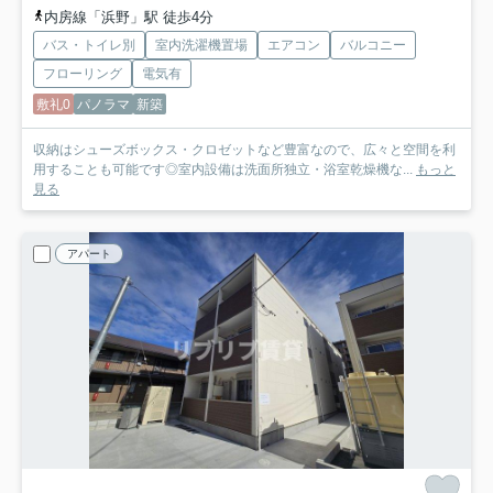
内房線「浜野」駅 徒歩4分
バス・トイレ別
室内洗濯機置場
エアコン
バルコニー
フローリング
電気有
敷礼0
パノラマ
新築
収納はシューズボックス・クロゼットなど豊富なので、広々と空間を利
用することも可能です◎室内設備は洗面所独立・浴室乾燥機な...
もっと
見る
アパート