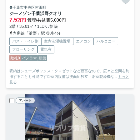
千葉市中央区村田町
ジーメゾン千葉浜野クオリ
7.5
万円
管理/共益費5,000円
2階 / 35.01㎡ / 1LDK /新築
内房線「浜野」駅 徒歩4分
バス・トイレ別
室内洗濯機置場
エアコン
バルコニー
フローリング
電気有
敷礼0
パノラマ
新築
収納はシューズボックス・クロゼットなど豊富なので、広々と空間を利
用することも可能です◎室内設備は洗面所独立・浴室乾燥機な...
もっと
見る
アパート