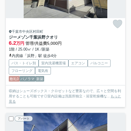
千葉市中央区村田町
ジーメゾン千葉浜野クオリ
6.2
万円
管理/共益費5,000円
1階 / 25.00㎡ / 1K /新築
内房線「浜野」駅 徒歩4分
バス・トイレ別
室内洗濯機置場
エアコン
バルコニー
フローリング
電気有
敷礼0
パノラマ
新築
収納はシューズボックス・クロゼットなど豊富なので、広々と空間を利
用することも可能です◎室内設備は洗面所独立・浴室乾燥機な...
もっと
見る
アパート