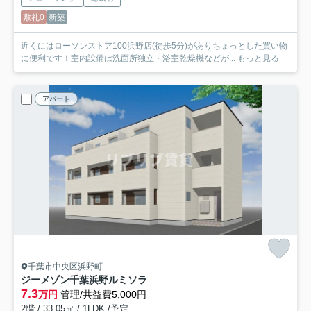
敷礼0
新築
近くにはローソンストア100浜野店(徒歩5分)がありちょっとした買い物
に便利です！室内設備は洗面所独立・浴室乾燥機などが...
もっと見る
アパート
千葉市中央区浜野町
ジーメゾン千葉浜野ルミソラ
7.3
万円
管理/共益費5,000円
2階 / 33.05㎡ / 1LDK /予定