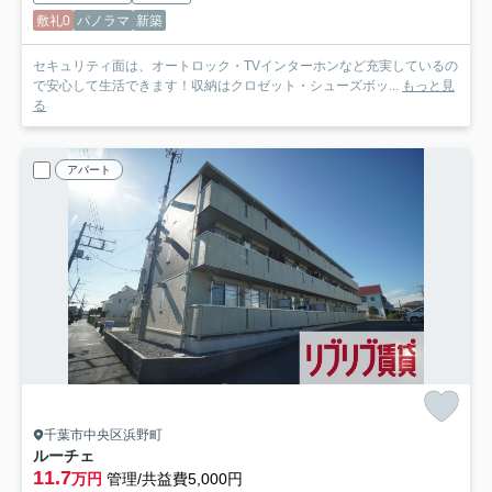
敷礼0
パノラマ
新築
セキュリティ面は、オートロック・TVインターホンなど充実しているの
で安心して生活できます！収納はクロゼット・シューズボッ...
もっと見
る
アパート
千葉市中央区浜野町
ルーチェ
11.7
万円
管理/共益費5,000円