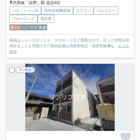
内房線「浜野」駅 徒歩4分
バス・トイレ別
室内洗濯機置場
エアコン
バルコニー
フローリング
電気有
敷礼0
パノラマ
新築
収納はシューズボックス・クロゼットなど豊富なので、広々と空間を利
用することも可能です◎室内設備は洗面所独立・浴室乾燥機な...
もっと
見る
アパート