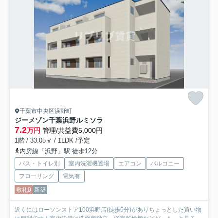
千葉市中央区浜野町
ジーメゾン千葉浜野ルミソラ
7.2
万円
管理/共益費5,000円
1階 / 33.05㎡ / 1LDK /予定
内房線「浜野」駅 徒歩12分
バス・トイレ別
室内洗濯機置場
エアコン
バルコニー
フローリング
電気有
敷礼0
新築
近くにはローソンストア100浜野店(徒歩5分)がありちょっとした買い物