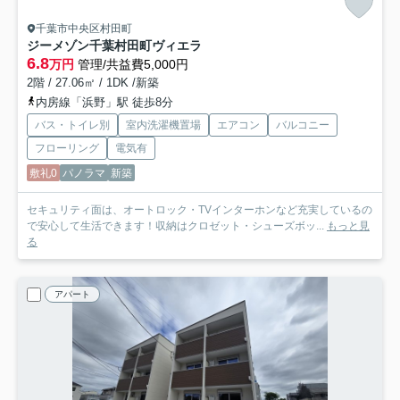
千葉市中央区村田町
ジーメゾン千葉村田町ヴィエラ
6.8
万円
管理/共益費5,000円
2階 / 27.06㎡ / 1DK /新築
内房線「浜野」駅 徒歩8分
バス・トイレ別
室内洗濯機置場
エアコン
バルコニー
フローリング
電気有
敷礼0
パノラマ
新築
セキュリティ面は、オートロック・TVインターホンなど充実しているの
で安心して生活できます！収納はクロゼット・シューズボッ...
もっと見
る
アパート