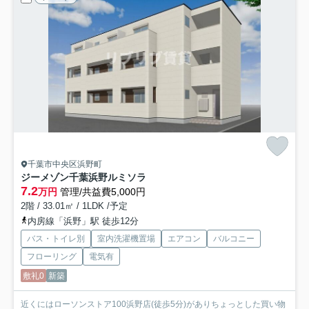
千葉市中央区浜野町
ジーメゾン千葉浜野ルミソラ
7.2
万円
管理/共益費5,000円
2階 / 33.01㎡ / 1LDK /予定
内房線「浜野」駅 徒歩12分
バス・トイレ別
室内洗濯機置場
エアコン
バルコニー
フローリング
電気有
敷礼0
新築
近くにはローソンストア100浜野店(徒歩5分)がありちょっとした買い物