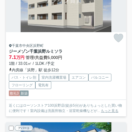
千葉市中央区浜野町
ジーメゾン千葉浜野ルミソラ
7.1
万円
管理/共益費5,000円
1階 / 33.01㎡ / 1LDK /予定
内房線「浜野」駅 徒歩12分
バス・トイレ別
室内洗濯機置場
エアコン
バルコニー
フローリング
電気有
敷礼0
新築
近くにはローソンストア100浜野店(徒歩5分)がありちょっとした買い物
に便利です！室内設備は洗面所独立・浴室乾燥機などが...
もっと見る
アパート