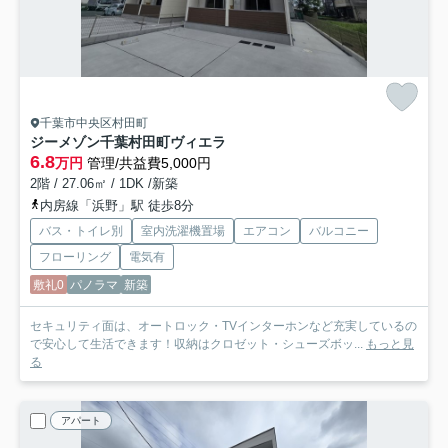
千葉市中央区村田町
ジーメゾン千葉村田町ヴィエラ
6.8
万円
管理/共益費5,000円
2階 / 27.06㎡ / 1DK /新築
内房線「浜野」駅 徒歩8分
バス・トイレ別
室内洗濯機置場
エアコン
バルコニー
フローリング
電気有
敷礼0
パノラマ
新築
セキュリティ面は、オートロック・TVインターホンなど充実しているの
で安心して生活できます！収納はクロゼット・シューズボッ...
もっと見
る
アパート