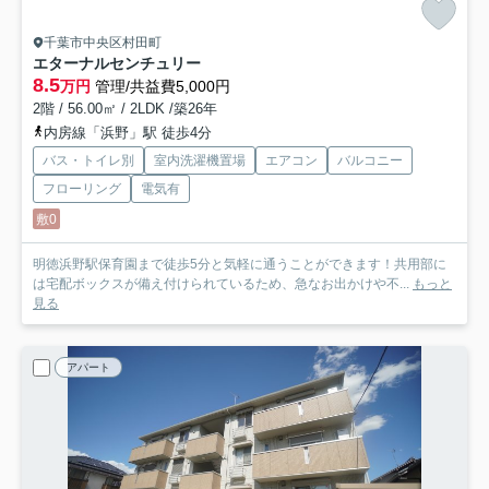
千葉市中央区村田町
エターナルセンチュリー
8.5
万円
管理/共益費5,000円
2階 / 56.00㎡ / 2LDK /築26年
内房線「浜野」駅 徒歩4分
バス・トイレ別
室内洗濯機置場
エアコン
バルコニー
フローリング
電気有
敷0
明徳浜野駅保育園まで徒歩5分と気軽に通うことができます！共用部に
は宅配ボックスが備え付けられているため、急なお出かけや不...
もっと
見る
アパート