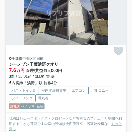
千葉市中央区村田町
ジーメゾン千葉浜野クオリ
7.6
万円
管理/共益費5,000円
3階 / 35.01㎡ / 1LDK /新築
内房線「浜野」駅 徒歩4分
バス・トイレ別
室内洗濯機置場
エアコン
バルコニー
フローリング
電気有
敷礼0
パノラマ
新築
収納はシューズボックス・クロゼットなど豊富なので、広々と空間を利
用することも可能です◎室内設備は洗面所独立・浴室乾燥機な...
もっと
見る