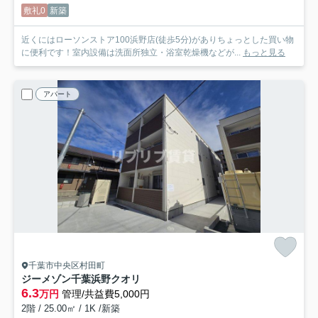
敷礼0
新築
近くにはローソンストア100浜野店(徒歩5分)がありちょっとした買い物
に便利です！室内設備は洗面所独立・浴室乾燥機などが...
もっと見る
アパート
千葉市中央区村田町
ジーメゾン千葉浜野クオリ
6.3
万円
管理/共益費5,000円
2階 / 25.00㎡ / 1K /新築