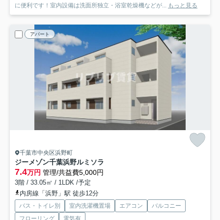
に便利です！室内設備は洗面所独立・浴室乾燥機などが...
もっと見る
アパート
千葉市中央区浜野町
ジーメゾン千葉浜野ルミソラ
7.4
万円
管理/共益費5,000円
3階 / 33.05㎡ / 1LDK /予定
内房線「浜野」駅 徒歩12分
バス・トイレ別
室内洗濯機置場
エアコン
バルコニー
フローリング
電気有