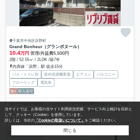
千葉市中央区浜野町
Grand Bonheur（グランボヌール）
10.4
万円
管理/共益費5,500円
2階 / 52.55㎡ / 2LDK /築7年
内房線「浜野」駅 徒歩15分
バス・トイレ別
室内洗濯機置場
エアコン
バルコニー
フローリング
電気有
敷0
即入居可
歩いて195mの場所に、ハシモトストアー千葉浜野店があります！収納
当サイトでは、お客様の当サイト利用状況把握、サービス向上検討を目的と
はシューズボックス・ウォークインクロゼットなど豊富なの...
もっと見
して、クッキー（Cookie）を使用しています。
る
詳しくは、当社の
「Cookieの取扱いについて」
をご確認ください。
閉じる
賃貸マンション