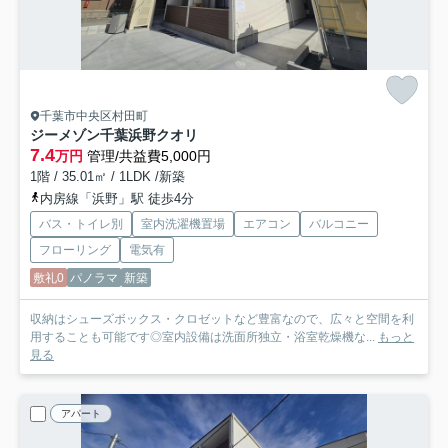
千葉市中央区村田町
ジーメゾン千葉浜野クオリ
7.4
万円
管理/共益費5,000円
1階 / 35.01㎡ / 1LDK /新築
内房線「浜野」駅 徒歩4分
バス・トイレ別
室内洗濯機置場
エアコン
バルコニー
フローリング
電気有
敷礼0
パノラマ
新築
収納はシューズボックス・クロゼットなど豊富なので、広々と空間を利
用することも可能です◎室内設備は洗面所独立・浴室乾燥機な...
もっと
見る
アパート