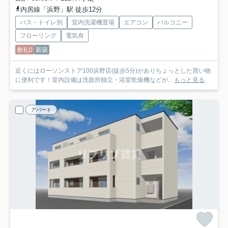
内房線「浜野」駅 徒歩12分
バス・トイレ別
室内洗濯機置場
エアコン
バルコニー
フローリング
電気有
敷礼0
新築
近くにはローソンストア100浜野店(徒歩5分)がありちょっとした買い物
に便利です！室内設備は洗面所独立・浴室乾燥機などが...
もっと見る
アパート