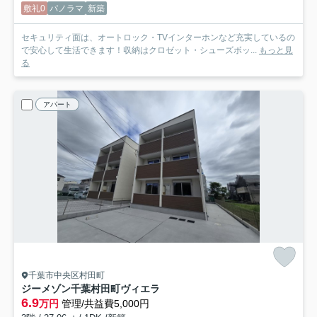
敷礼0
パノラマ
新築
セキュリティ面は、オートロック・TVインターホンなど充実しているの
で安心して生活できます！収納はクロゼット・シューズボッ...
もっと見
る
アパート
千葉市中央区村田町
ジーメゾン千葉村田町ヴィエラ
6.9
万円
管理/共益費5,000円