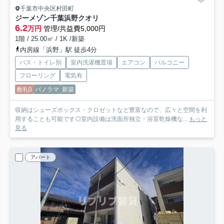
千葉市中央区村田町
ジーメゾン千葉浜野クオリ
6.2
万円
管理/共益費5,000円
1階 / 25.00㎡ / 1K /新築
内房線「浜野」駅 徒歩4分
バス・トイレ別
室内洗濯機置場
エアコン
バルコニー
フローリング
電気有
敷礼0
パノラマ
新築
収納はシューズボックス・クロゼットなど豊富なので、広々と空間を利
用することも可能です◎室内設備は洗面所独立・浴室乾燥機な...
もっと
見る
アパート