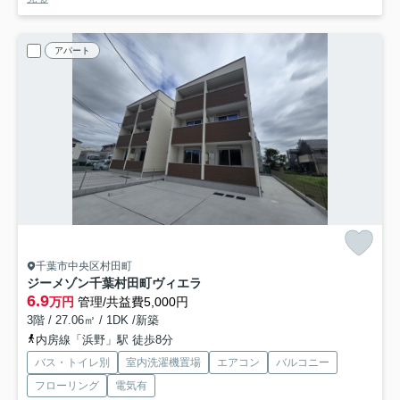
アパート
千葉市中央区村田町
ジーメゾン千葉村田町ヴィエラ
6.9
万円
管理/共益費5,000円
3階 / 27.06㎡ / 1DK /新築
内房線「浜野」駅 徒歩8分
バス・トイレ別
室内洗濯機置場
エアコン
バルコニー
フローリング
電気有