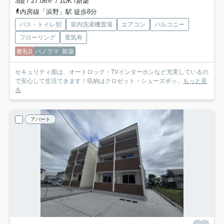
3階 / 27.06㎡ / 1DK /新築
内房線「浜野」駅 徒歩8分
バス・トイレ別
室内洗濯機置場
エアコン
バルコニー
フローリング
電気有
敷礼0
パノラマ
新築
セキュリティ面は、オートロック・TVインターホンなど充実しているの
で安心して生活できます！収納はクロゼット・シューズボッ...
もっと見
る
アパート