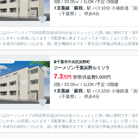
3階 / 33.05㎡ / 1LDK /予定 /3階建
京葉線
「
蘇我
」駅 バス10分 小湊鉄道「浜
（千葉県）」 停歩4分
にはローソンストア100浜野店(徒歩5分)がありちょっとした買い物に便利です！
ごしやすいお部屋になります！宅配業者に家まで上がってきて欲しくないと思って
！水道代の節約につながる、追い焚き機能付きです！新生活の準備は快適なお部屋探し
アパート
千葉市中央区
浜野町
ジーメゾン千葉浜野ルミソラ
7.3
万円
管理/共益費5,000円
2階 / 33.05㎡ / 1LDK /予定 /3階建
京葉線
「
蘇我
」駅 バス10分 小湊鉄道「浜
（千葉県）」 停歩4分
にはローソンストア100浜野店(徒歩5分)がありちょっとした買い物に便利です！
ごしやすいお部屋になります！宅配業者に家まで上がってきて欲しくないと思って
！水道代の節約につながる、追い焚き機能付きです！新生活の準備は快適なお部屋探し