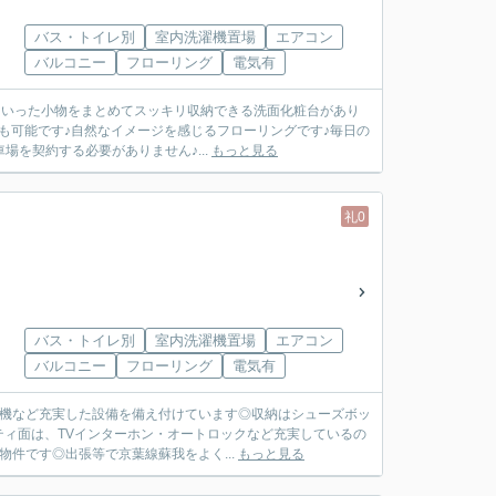
バス・トイレ別
室内洗濯機置場
エアコン
バルコニー
フローリング
電気有
といった小物をまとめてスッキリ収納できる洗面化粧台があり
も可能です♪自然なイメージを感じるフローリングです♪毎日の
場を契約する必要がありません♪...
もっと見る
礼0
バス・トイレ別
室内洗濯機置場
エアコン
バルコニー
フローリング
電気有
燥機など充実した設備を備え付けています◎収納はシューズボッ
ィ面は、TVインターホン・オートロックなど充実しているの
件です◎出張等で京葉線蘇我をよく...
もっと見る