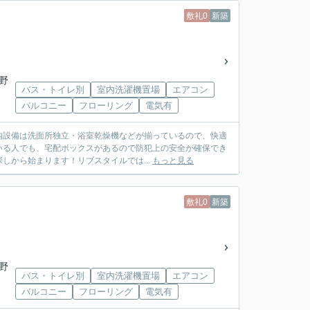
敷礼0
新築
野
バス・トイレ別
室内洗濯機置場
エアコン
バルコニー
フローリング
電気有
室内設備は洗面所独立・浴室乾燥機などが揃っているので、快適
いる人でも、宅配ボックスがあるので防犯上の安全が確保でき
から始まります！リブスタイルでは...
もっと見る
敷礼0
新築
野
バス・トイレ別
室内洗濯機置場
エアコン
バルコニー
フローリング
電気有