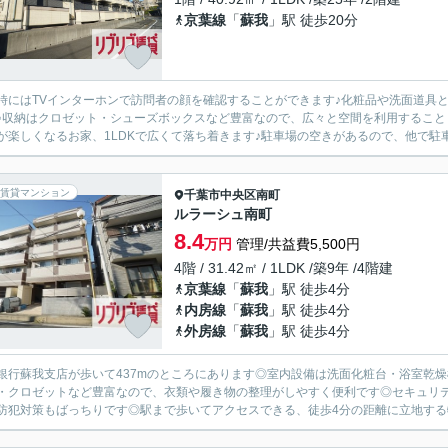
京葉線
「
蘇我
」駅 徒歩20分
時にはTVインターホンで訪問者の顔を確認することができます♪化粧品や洗面道具
♪収納はクロゼット・シューズボックスなど豊富なので、広々と空間を利用すること
が楽しくなるお家、1LDKで広くて落ち着きます♪駐車場の空きがあるので、他で駐車
賃貸マンション
千葉市中央区
南町
ルラーシュ南町
8.4
万円
管理/共益費5,500円
4階 / 31.42㎡ / 1LDK /築9年 /4階建
京葉線
「
蘇我
」駅 徒歩4分
内房線
「
蘇我
」駅 徒歩4分
外房線
「
蘇我
」駅 徒歩4分
銀行蘇我支店が歩いて437mのところにあります◎室内設備は洗面化粧台・浴室乾
・クロゼットなど豊富なので、衣類や履き物の整理がしやすく便利です◎セキュリテ
防犯対策もばっちりです◎駅まで歩いてアクセスできる、徒歩4分の距離に立地する物