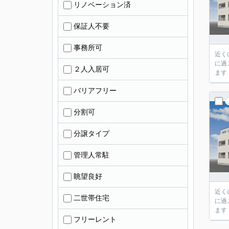
リノベーション済
保証人不要
事務所可
近く
に過
２人入居可
ます
バリアフリー
分割可
分譲タイプ
管理人常駐
眺望良好
近く
二世帯住宅
に過
ます
フリーレント