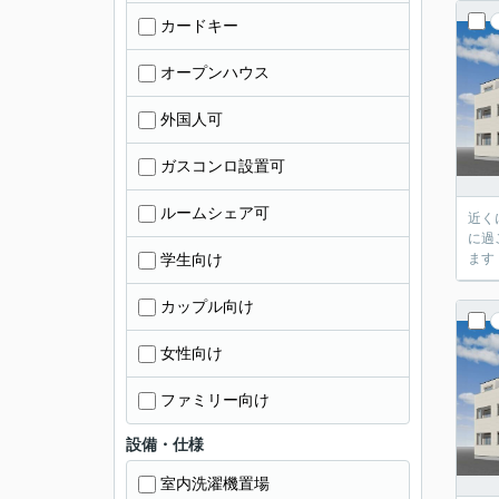
カードキー
オープンハウス
外国人可
ガスコンロ設置可
ルームシェア可
近く
に過
学生向け
ます
カップル向け
女性向け
ファミリー向け
設備・仕様
室内洗濯機置場