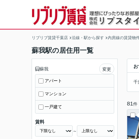
リブリブ賃貸千葉店
沿線・駅から探す
内房線の賃貸物
蘇我駅の居住用一覧
お
蘇我
変更
アパート
千
マンション
81
件
一戸建て
賃料
～