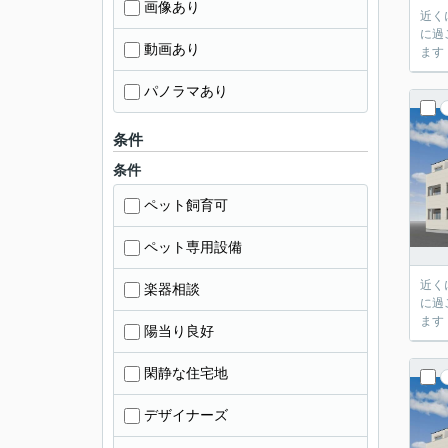
画像あり
近く
に過
動画あり
ます
パノラマあり
条件
条件
ペット飼育可
ペット専用設備
近く
楽器相談
に過
ます
陽当り良好
閑静な住宅地
デザイナーズ