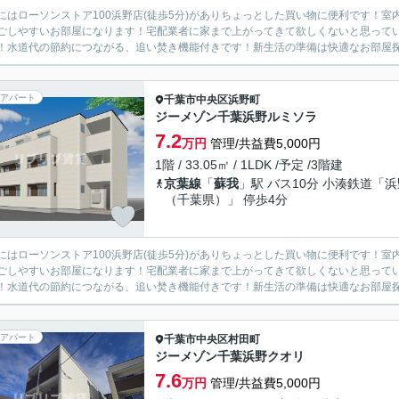
にはローソンストア100浜野店(徒歩5分)がありちょっとした買い物に便利です！
ごしやすいお部屋になります！宅配業者に家まで上がってきて欲しくないと思って
！水道代の節約につながる、追い焚き機能付きです！新生活の準備は快適なお部屋探し
アパート
千葉市中央区
浜野町
ジーメゾン千葉浜野ルミソラ
7.2
万円
管理/共益費5,000円
1階 / 33.05㎡ / 1LDK /予定 /3階建
京葉線
「
蘇我
」駅 バス10分 小湊鉄道「浜
（千葉県）」 停歩4分
にはローソンストア100浜野店(徒歩5分)がありちょっとした買い物に便利です！
ごしやすいお部屋になります！宅配業者に家まで上がってきて欲しくないと思って
！水道代の節約につながる、追い焚き機能付きです！新生活の準備は快適なお部屋探し
アパート
千葉市中央区
村田町
ジーメゾン千葉浜野クオリ
7.6
万円
管理/共益費5,000円