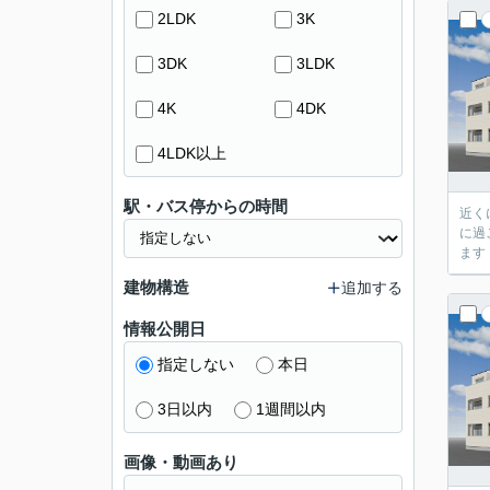
2LDK
3K
3DK
3LDK
4K
4DK
4LDK以上
駅・バス停からの時間
近く
に過
ます
建物構造
追加する
情報公開日
指定しない
本日
3日以内
1週間以内
画像・動画あり