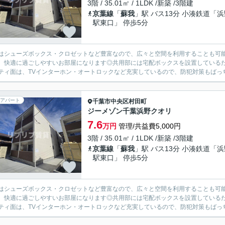
3階 / 35.01㎡ / 1LDK /新築 /3階建
京葉線
「
蘇我
」駅 バス13分 小湊鉄道「浜
駅東口」 停歩5分
はシューズボックス・クロゼットなど豊富なので、広々と空間を利用することも可
、快適に過ごしやすいお部屋になります◎共用部には宅配ボックスを設置している
ティ面は、TVインターホン・オートロックなど充実しているので、防犯対策もばっち
アパート
千葉市中央区
村田町
ジーメゾン千葉浜野クオリ
7.6
万円
管理/共益費5,000円
3階 / 35.01㎡ / 1LDK /新築 /3階建
京葉線
「
蘇我
」駅 バス13分 小湊鉄道「浜
駅東口」 停歩5分
はシューズボックス・クロゼットなど豊富なので、広々と空間を利用することも可
、快適に過ごしやすいお部屋になります◎共用部には宅配ボックスを設置している
ティ面は、TVインターホン・オートロックなど充実しているので、防犯対策もばっち