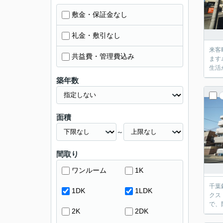
敷金・保証金なし
礼金・敷引なし
来客
共益費・管理費込み
ます
生活
築年数
面積
～
間取り
ワンルーム
1K
千葉
1DK
1LDK
クス
で、
2K
2DK