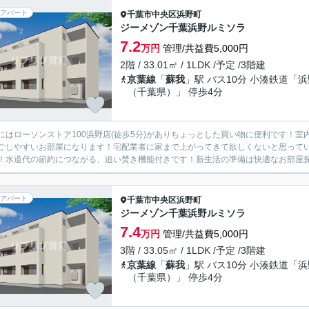
アパート
千葉市中央区
浜野町
ジーメゾン千葉浜野ルミソラ
7.2
万円
管理/共益費5,000円
2階 / 33.01㎡ / 1LDK /予定 /3階建
京葉線
「
蘇我
」駅 バス10分 小湊鉄道「浜
（千葉県）」 停歩4分
にはローソンストア100浜野店(徒歩5分)がありちょっとした買い物に便利です！
ごしやすいお部屋になります！宅配業者に家まで上がってきて欲しくないと思って
！水道代の節約につながる、追い焚き機能付きです！新生活の準備は快適なお部屋探し
アパート
千葉市中央区
浜野町
ジーメゾン千葉浜野ルミソラ
7.4
万円
管理/共益費5,000円
3階 / 33.05㎡ / 1LDK /予定 /3階建
京葉線
「
蘇我
」駅 バス10分 小湊鉄道「浜
（千葉県）」 停歩4分