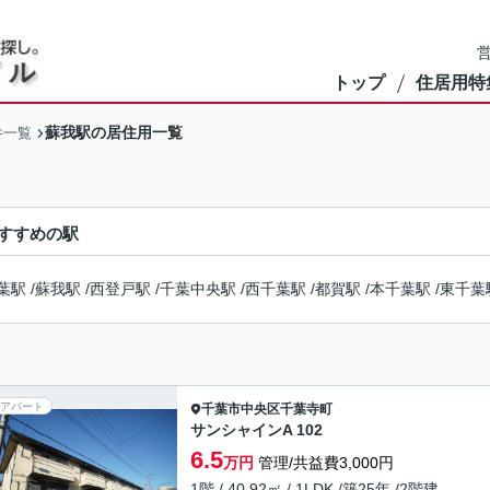
営
トップ
住居用特
蘇我駅の居住用一覧
件一覧
すすめの駅
葉駅
/
蘇我駅
/
西登戸駅
/
千葉中央駅
/
西千葉駅
/
都賀駅
/
本千葉駅
/
東千葉
アパート
千葉市中央区
千葉寺町
サンシャインA 102
6.5
万円
管理/共益費3,000円
1階 / 40.92㎡ / 1LDK /築25年 /2階建