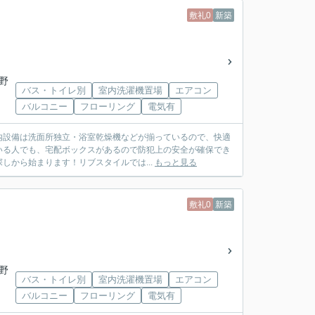
敷礼0
新築
野
バス・トイレ別
室内洗濯機置場
エアコン
バルコニー
フローリング
電気有
室内設備は洗面所独立・浴室乾燥機などが揃っているので、快適
いる人でも、宅配ボックスがあるので防犯上の安全が確保でき
から始まります！リブスタイルでは...
もっと見る
敷礼0
新築
野
バス・トイレ別
室内洗濯機置場
エアコン
バルコニー
フローリング
電気有