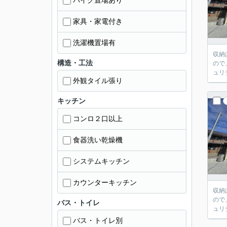
バイク置場あり
家具・家電付き
洗濯機置場有
収納
構造・工法
ので
ュリ
外観タイル張り
キッチン
コンロ２口以上
食器洗い乾燥機
システムキッチン
カウンターキッチン
収納
ので
バス・トイレ
ュリ
バス・トイレ別