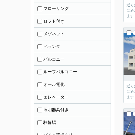
近く
フローリング
に過
ます
ロフト付き
メゾネット
ベランダ
バルコニー
ルーフバルコニー
オール電化
近く
に過
エレベーター
ます
照明器具付き
駐輪場