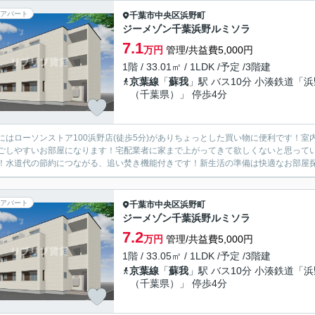
アパート
千葉市中央区
浜野町
ジーメゾン千葉浜野ルミソラ
7.1
万円
管理/共益費5,000円
1階 / 33.01㎡ / 1LDK /予定 /3階建
京葉線
「
蘇我
」駅 バス10分 小湊鉄道「浜
（千葉県）」 停歩4分
にはローソンストア100浜野店(徒歩5分)がありちょっとした買い物に便利です！
ごしやすいお部屋になります！宅配業者に家まで上がってきて欲しくないと思って
！水道代の節約につながる、追い焚き機能付きです！新生活の準備は快適なお部屋探し
アパート
千葉市中央区
浜野町
ジーメゾン千葉浜野ルミソラ
7.2
万円
管理/共益費5,000円
1階 / 33.05㎡ / 1LDK /予定 /3階建
京葉線
「
蘇我
」駅 バス10分 小湊鉄道「浜
（千葉県）」 停歩4分