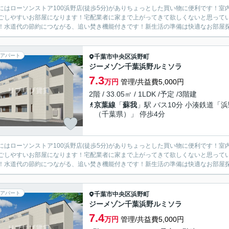
にはローソンストア100浜野店(徒歩5分)がありちょっとした買い物に便利です！
ごしやすいお部屋になります！宅配業者に家まで上がってきて欲しくないと思って
！水道代の節約につながる、追い焚き機能付きです！新生活の準備は快適なお部屋探し
アパート
千葉市中央区
浜野町
ジーメゾン千葉浜野ルミソラ
7.3
万円
管理/共益費5,000円
2階 / 33.05㎡ / 1LDK /予定 /3階建
京葉線
「
蘇我
」駅 バス10分 小湊鉄道「浜
（千葉県）」 停歩4分
にはローソンストア100浜野店(徒歩5分)がありちょっとした買い物に便利です！
ごしやすいお部屋になります！宅配業者に家まで上がってきて欲しくないと思って
！水道代の節約につながる、追い焚き機能付きです！新生活の準備は快適なお部屋探し
アパート
千葉市中央区
浜野町
ジーメゾン千葉浜野ルミソラ
7.4
万円
管理/共益費5,000円