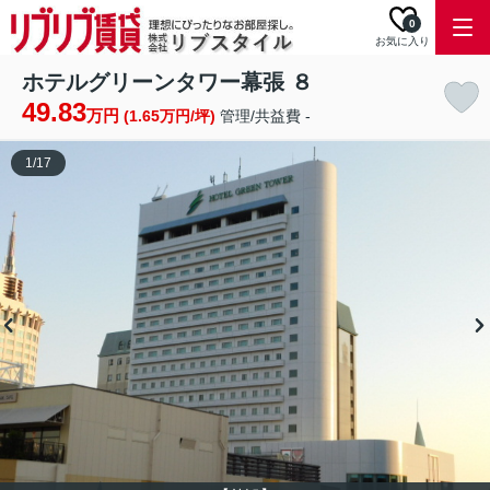
0
お気に入り
ホテルグリーンタワー幕張 ８
49.83
万円
(1.65万円/坪)
管理/共益費 -
1
/
17