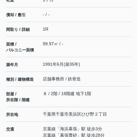
礼金
- / -
償却 / 敷引
1R
間取り / 詳細
99.97㎡ / -
面積 /
バルコニー面積
1991年6月(築35年)
築年月
店舗事務所 / 鉄骨造
種別 / 建物構造
８ / 2階 / 18階建 地下1階
部屋 /
所在階 / 階建
千葉県
千葉市美浜区
ひび野
２丁目
所在地
京葉線
「
海浜幕張
」駅 徒歩3分
交通
京葉線
「
幕張豊砂
」駅 徒歩28分