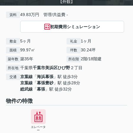
【外観】
49.83万円 管理/共益費 -
賃料
初期費用シミュレーション
5ヶ月
1ヶ月
敷金
礼金
99.97㎡
30.24坪
面積
坪数
築35年
2階/18階建
築年数
所在階
千葉県
千葉市美浜区
ひび野
２丁目
所在地
京葉線
「
海浜幕張
」駅 徒歩3分
交通
京葉線
「
幕張豊砂
」駅 徒歩28分
総武線
「
幕張
」駅 徒歩32分
物件の特徴
エレベータ
ー