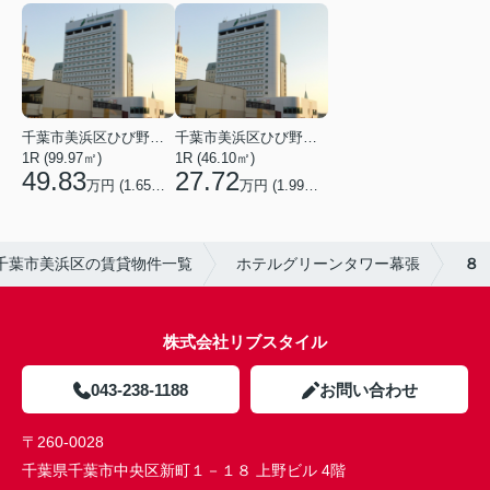
千葉市美浜区ひび野２丁目
千葉市美浜区ひび野２丁目
1R (99.97㎡)
1R (46.10㎡)
49.83
27.72
万円 (1.65万円/坪)
万円 (1.99万円/坪)
千葉市美浜区の賃貸物件一覧
ホテルグリーンタワー幕張
８
株式会社リブスタイル
043-238-1188
お問い合わせ
〒260-0028
千葉県千葉市中央区新町１－１８ 上野ビル 4階