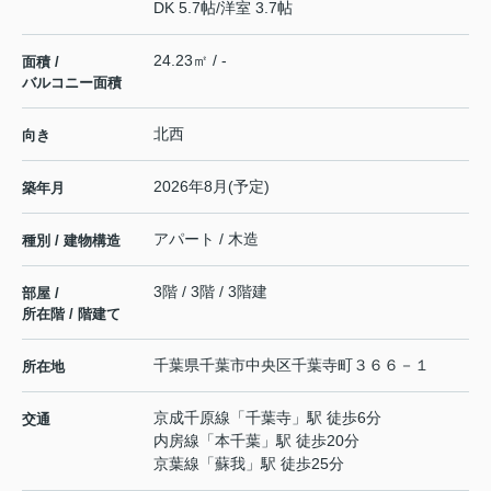
DK 5.7帖
/
洋室 3.7帖
24.23㎡ / -
面積 /
バルコニー面積
北西
向き
2026年8月(予定)
築年月
アパート / 木造
種別 / 建物構造
3階 / 3階 / 3階建
部屋 /
所在階 / 階建て
千葉県
千葉市中央区
千葉寺町
３６６－１
所在地
京成千原線
「
千葉寺
」駅 徒歩6分
交通
内房線
「
本千葉
」駅 徒歩20分
京葉線
「
蘇我
」駅 徒歩25分