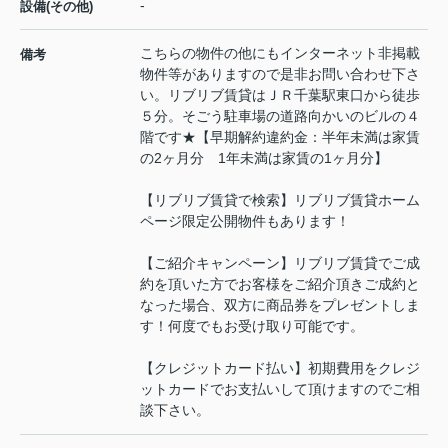
-
設備(その他)
こちらの物件の他にもインターネット非掲載
備考
物件等がありますので是非お問い合わせ下さ
い。リブリブ賃貸はＪＲ千葉駅東口から徒歩
５分。そごう駐車場の道路向かいのビルの４
階です★【早期解約違約金：半年未満は家賃
の2ヶ月分 1年未満は家賃の1ヶ月分】
【リブリブ賃貸で検索】リブリブ賃貸ホーム
ページ限定公開物件もあります！
【ご紹介キャンペーン】リブリブ賃貸でご成
約を頂いた方でお客様をご紹介頂きご成約と
なった場合、双方に商品券をプレゼントしま
す！何度でもお受け取り可能です。
【クレジットカード払い】初期費用をクレジ
ットカードでお支払いして頂けますのでご相
談下さい。