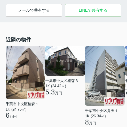
メールで共有する
LINEで共有する
近隣の物件
千葉市中央区椿森３丁目
1K (24.42㎡)
1
5.3
万円
千葉市中央区椿森１丁目
1K (24.75㎡)
千葉市中央区弁天１丁目
6
1K (26.34㎡)
万円
8
万円