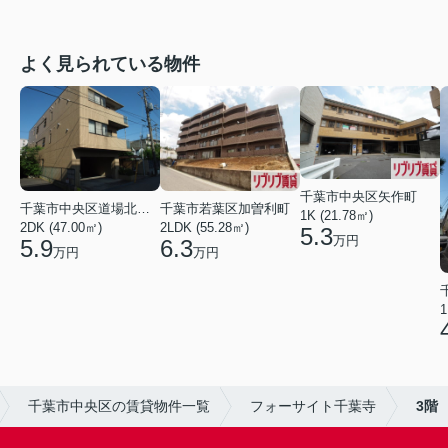
よく見られている物件
千葉市中央区矢作町
千葉市中央区道場北２丁目
千葉市若葉区加曽利町
1K (21.78㎡)
2DK (47.00㎡)
2LDK (55.28㎡)
5.3
万円
5.9
6.3
万円
万円
1
千葉市中央区の賃貸物件一覧
フォーサイト千葉寺
3階