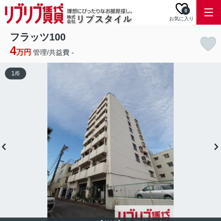
0
お気に入り
フラッツ100
4
万円
管理/共益費 -
1
/
6