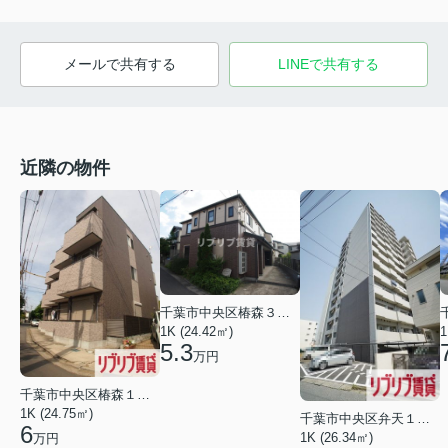
メールで共有する
LINEで共有する
近隣の物件
千葉市中央区椿森３丁目
1K (24.42㎡)
1
5.3
万円
千葉市中央区椿森１丁目
1K (24.75㎡)
千葉市中央区弁天１丁目
6
1K (26.34㎡)
万円