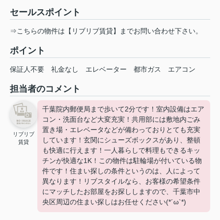
セールスポイント
⇒こちらの物件は【リブリブ賃貸】までお問い合わせ下さい。
ポイント
保証人不要
礼金なし
エレベーター
都市ガス
エアコン
担当者のコメント
千葉院内郵便局まで歩いて2分です！室内設備はエア
コン・洗面台など大変充実！共用部には敷地内ごみ
置き場・エレベータなどが備わっておりとても充実
リブリブ
しています！玄関にシューズボックスがあり、整頓
賃貸
も快適に行えます！一人暮らしで料理もできるキッ
チンが快適な1K！この物件は駐輪場が付いている物
件です！住まい探しの条件というのは、人によって
異なります！リブスタイルなら、お客様の希望条件
にマッチしたお部屋をお探ししますので、千葉市中
央区周辺の住まい探しはお任せください(*´ω`*)