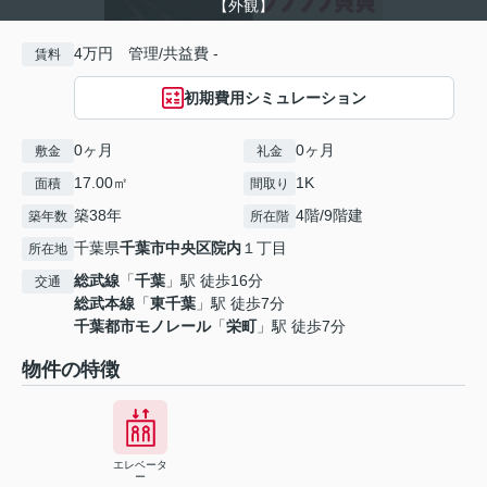
【外観】
4万円 管理/共益費 -
賃料
初期費用シミュレーション
0ヶ月
0ヶ月
敷金
礼金
17.00㎡
1K
面積
間取り
築38年
4階/9階建
築年数
所在階
千葉県
千葉市中央区
院内
１丁目
所在地
総武線
「
千葉
」駅 徒歩16分
交通
総武本線
「
東千葉
」駅 徒歩7分
千葉都市モノレール
「
栄町
」駅 徒歩7分
物件の特徴
エレベータ
ー