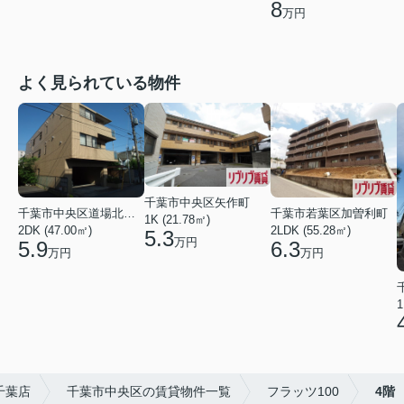
8
万円
よく見られている物件
千葉市中央区矢作町
千葉市中央区道場北２丁目
千葉市若葉区加曽利町
1K (21.78㎡)
2DK (47.00㎡)
2LDK (55.28㎡)
5.3
万円
5.9
6.3
万円
万円
1
千葉店
千葉市中央区の賃貸物件一覧
フラッツ100
4階