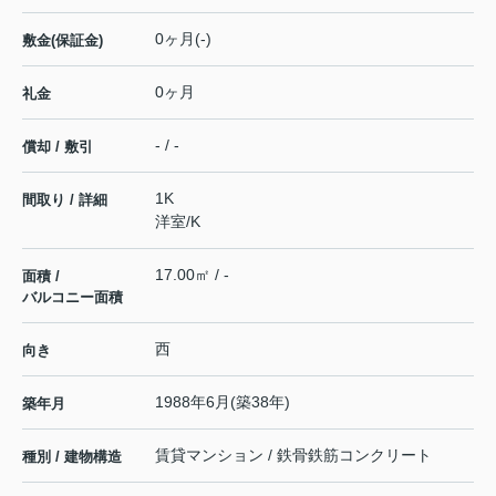
0ヶ月(-)
敷金(保証金)
0ヶ月
礼金
- / -
償却 / 敷引
1K
間取り / 詳細
洋室
/
K
17.00㎡ / -
面積 /
バルコニー面積
西
向き
1988年6月(築38年)
築年月
賃貸マンション / 鉄骨鉄筋コンクリート
種別 / 建物構造