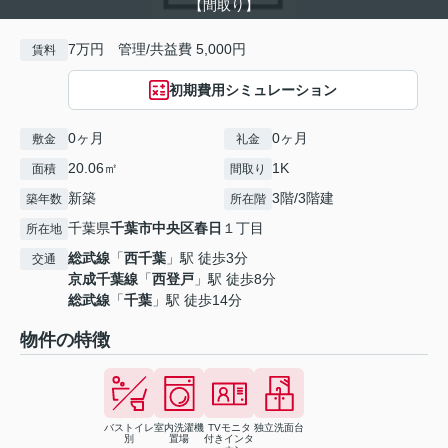
【間取り】
7万円 管理/共益費 5,000円
賃料
初期費用シミュレーション
0ヶ月
0ヶ月
敷金
礼金
20.06㎡
1K
面積
間取り
新築
3階/3階建
築年数
所在階
千葉県
千葉市中央区
春日
１丁目
所在地
総武線
「
西千葉
」駅 徒歩3分
交通
京成千葉線
「
西登戸
」駅 徒歩8分
総武線
「
千葉
」駅 徒歩14分
物件の特徴
バストイレ
室内洗濯機
TVモニタ
独立洗面台
別
置場
付きインタ