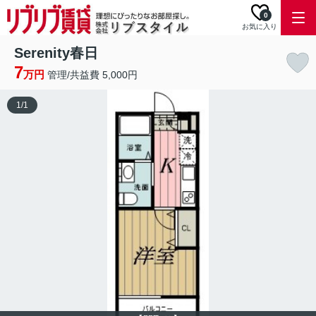
0
お気に入り
Serenity春日
7
万円
管理/共益費 5,000円
1
/
1