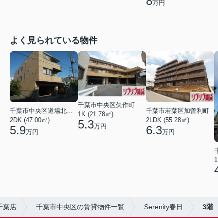
8
万円
よく見られている物件
千葉市中央区矢作町
千葉市中央区道場北２丁目
千葉市若葉区加曽利町
1K (21.78㎡)
2DK (47.00㎡)
2LDK (55.28㎡)
5.3
万円
5.9
6.3
万円
万円
1
千葉店
千葉市中央区の賃貸物件一覧
Serenity春日
3階