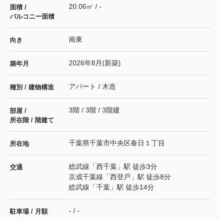
20.06㎡ / -
面積 /
バルコニー面積
南東
向き
2026年8月(新築)
築年月
アパート / 木造
種別 / 建物構造
3階 / 3階 / 3階建
部屋 /
所在階 / 階建て
千葉県
千葉市中央区
春日
１丁目
所在地
総武線
「
西千葉
」駅 徒歩3分
交通
京成千葉線
「
西登戸
」駅 徒歩8分
総武線
「
千葉
」駅 徒歩14分
- / -
駐車場 / 月額