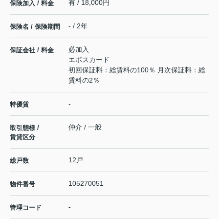
有 / 18,000円
保険加入 / 料金
- / 2年
保険名 / 保険期間
必加入
保証会社 / 料金
エポスカード
初回保証料：総賃料の100％ 月次保証料：総
賃料の2％
-
特優賃
仲介 / 一般
取引態様 /
賃貸区分
12戸
総戸数
105270051
物件番号
-
管理コード