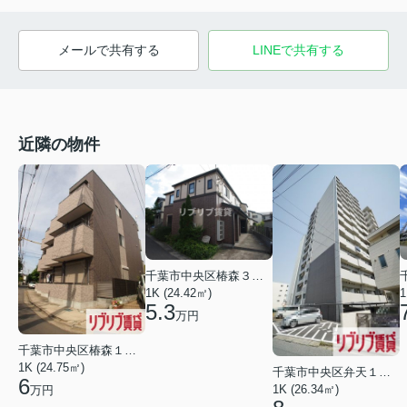
メールで共有する
LINEで共有する
近隣の物件
千葉市中央区椿森３丁目
1K (24.42㎡)
1
5.3
万円
千葉市中央区椿森１丁目
1K (24.75㎡)
千葉市中央区弁天１丁目
6
1K (26.34㎡)
万円