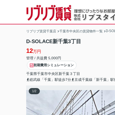
D-S
リブリブ賃貸千葉店
千葉市中央区の賃貸物件一覧
D-SOLACE新千葉3丁目
12
万円
管理 / 共益費 5,000円
初期費用シミュレーション
千葉県
千葉市中央区
新千葉
３丁目
総武線「千葉」駅徒歩7分
京成千葉線「新千葉」駅
1
/
2