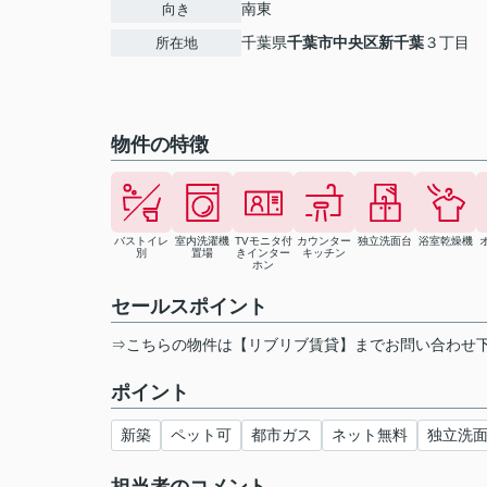
南東
向き
千葉県
千葉市中央区
新千葉
３丁目
所在地
物件の特徴
バストイレ
室内洗濯機
TVモニタ付
カウンター
独立洗面台
浴室乾燥機
別
置場
きインター
キッチン
ホン
セールスポイント
⇒こちらの物件は【リブリブ賃貸】までお問い合わせ
ポイント
新築
ペット可
都市ガス
ネット無料
独立洗