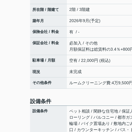
2階 / 3階建
所在階 / 階建て
2026年9月(予定)
築年月
保険会社 / 料金
有 / -
保証会社 / 料金
必加入 / その他
月額保証料は総賃料の3.4％+800
駐車場 / 月額
空有 / 22,000円 (税込)
未完成
現況
その他条件
ルームクリーニング費:4万9,500円 
設備条件
設備条件
ペット相談 / 閑静な住宅地 / 保証人
ローリング / バルコニー / 都市ガス
輪場 / バイク置場あり / 敷地内ご
口 / カウンターキッチン / バス・