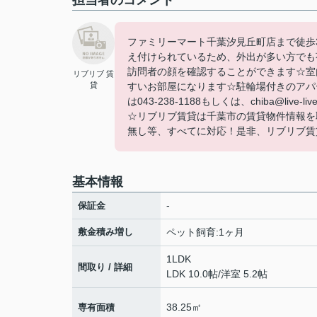
担当者のコメント
ファミリーマート千葉汐見丘町店まで徒歩
え付けられているため、外出が多い方でも
訪問者の顔を確認することができます☆室
リブリブ 賃
貸
すいお部屋になります☆駐輪場付きのアパ
は043-238-1188もしくは、chiba@l
☆リブリブ賃貸は千葉市の賃貸物件情報を
無し等、すべてに対応！是非、リブリブ賃
基本情報
-
保証金
敷金積み増し
ペット飼育:1ヶ月
1LDK
間取り / 詳細
LDK 10.0帖
/
洋室 5.2帖
38.25㎡
専有面積