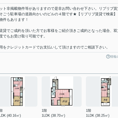
ット非掲載物件等がありますので是非お問い合わせ下さい。リブリブ賃
そごう駐車場の道路向かいのビルの４階です★【リブリブ賃貸で検索】
物件もあります！
賃貸でご成約を頂いた方でお客様をご紹介頂きご成約となった場合、双
度でもお受け取り可能です。
用をクレジットカードでお支払いして頂けますのでご相談下さい。
情報
階
1階
1階
LDK (40.16㎡)
1LDK (38.70㎡)
1LDK (38.25㎡)