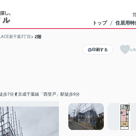
営
トップ
住居用特
OLACE新千葉3丁目
2階
印刷する
お気
徒歩7分
京成千葉線「西登戸」駅徒歩9分