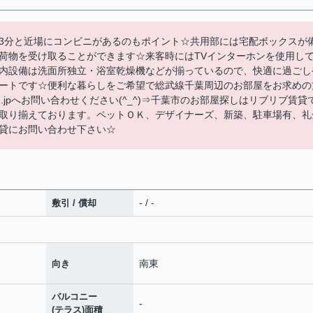
3分と近場にコンビニがあるのもポイント☆共用部には宅配ボックスが
荷物を受け取ることができます☆来客時にはTVインターホンを使用し
内設備は洗面所独立・浴室乾燥機などが揃っているので、快適に過ごし
ートです☆便利な暮らしをご希望で総武線千葉周辺のお部屋をお求めの
ive-live.jpへお問い合わせください(^_^)⇒千葉市のお部屋探しはリブリブ賃貸
取り揃えております。ペットＯＫ、デザイナーズ、新築、駐車場有、礼
貸にお問い合わせ下さい☆
- / -
敷引 / 償却
南東
向き
バルコニー
-
(テラス)面積