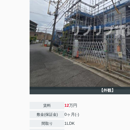
【外観】
12
万円
賃料
0ヶ月(-)
敷金(保証金)
1LDK
間取り