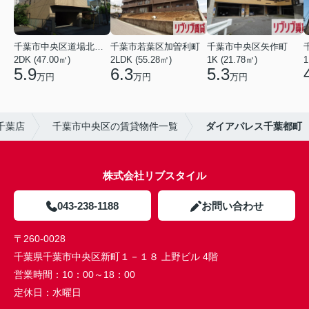
千葉市中央区道場北２丁目
千葉市若葉区加曽利町
千葉市中央区矢作町
2DK (47.00㎡)
2LDK (55.28㎡)
1K (21.78㎡)
1
5.9
6.3
5.3
万円
万円
万円
千葉店
千葉市中央区の賃貸物件一覧
ダイアパレス千葉都町
株式会社リブスタイル
043-238-1188
お問い合わせ
〒260-0028
千葉県千葉市中央区新町１－１８ 上野ビル 4階
営業時間：
10：00～18：00
定休日：
水曜日