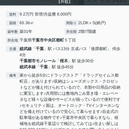
【外観】
9.2万円 管理/共益費 8,000円
賃料
65.36㎡
2LDK＋S(納戸)
面積
間取り
築31年
2階/7階建
築年数
所在階
千葉県
千葉市中央区
都町
５丁目
所在地
総武線
「
千葉
」駅 バス13分 京成バス「後撰都町」 停歩
交通
4分
千葉都市モノレール
「
桜木
」駅 徒歩30分
総武本線
「
千葉
」駅 徒歩45分
家から徒歩5分にドラッグストア「ドラッグセイムス都
備考
町店」があります♪収納はシューズボックス・クロゼッ
トなどが備え付けられているので、衣類や日用品の収納
に重宝します♪共用部には敷地内ごみ置き場・エレベー
タなど様々な設備やサービスが揃っているので便利です
♪セキュリティ面は、オートロック・TVインターホンな
どを備え付けているので安心して暮らせます♪自走式の
駐車場がある物件です♪千葉市中央区で暮らすなら、候
補地を総武線千葉辺りで検討してみては♪住まい探しは