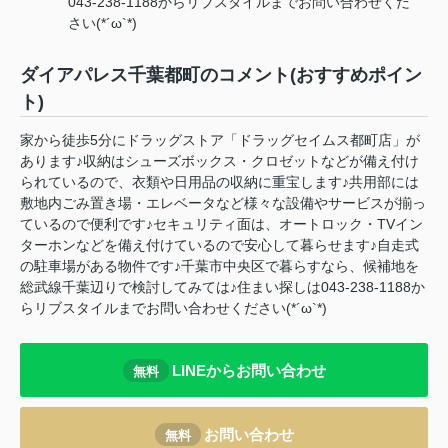
043-238-1188からリブスタイルまでお問い合わせくだ
さい(*´ω`*)
ダイアパレス千葉都町のコメント(おすすめポイン
ト)
家から徒歩5分にドラッグストア「ドラッグセイムス都町店」が
あります♪収納はシューズボックス・クロゼットなどが備え付け
られているので、衣類や日用品の収納に重宝します♪共用部には
敷地内ごみ置き場・エレベータなど様々な設備やサービスが揃っ
ているので便利です♪セキュリティ面は、オートロック・TVイン
ターホンなどを備え付けているので安心して暮らせます♪自走式
の駐車場がある物件です♪千葉市中央区で暮らすなら、候補地を
総武線千葉辺りで検討してみては♪住まい探しは043-238-1188か
らリブスタイルまでお問い合わせください(*´ω`*)
LINEからお問い合わせ
無料
お問い合わせ
無料