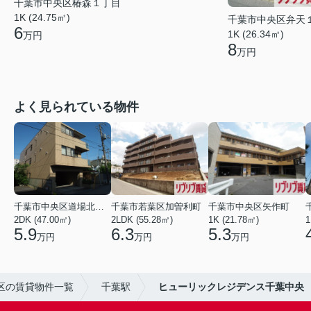
千葉市中央区椿森１丁目
1K (24.75㎡)
千葉市中央区弁天
6
1K (26.34㎡)
万円
8
万円
よく見られている物件
千葉市中央区道場北２丁目
千葉市若葉区加曽利町
千葉市中央区矢作町
2DK (47.00㎡)
2LDK (55.28㎡)
1K (21.78㎡)
1
5.9
6.3
5.3
万円
万円
万円
区の賃貸物件一覧
千葉駅
ヒューリックレジデンス千葉中央