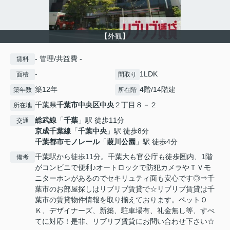
【外観】
- 管理/共益費 -
賃料
-
1LDK
面積
間取り
築12年
4階/14階建
築年数
所在階
千葉県
千葉市中央区
中央
２丁目８－２
所在地
総武線
「
千葉
」駅 徒歩11分
交通
京成千葉線
「
千葉中央
」駅 徒歩8分
千葉都市モノレール
「
葭川公園
」駅 徒歩4分
千葉駅から徒歩11分。千葉大も官公庁も徒歩圏内、1階
備考
がコンビニで便利♪オートロックで防犯カメラやＴＶモ
ニターホンがあるのでセキリュティ面も安心です◎⇒千
葉市のお部屋探しはリブリブ賃貸で☆リブリブ賃貸は千
葉市の賃貸物件情報を取り揃えております。ペットＯ
Ｋ、デザイナーズ、新築、駐車場有、礼金無し等、すべ
てに対応！是非、リブリブ賃貸にお問い合わせ下さい☆