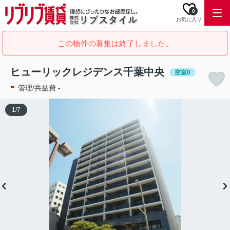
0
お気に入り
この物件の募集は終了しました。
ヒューリックレジデンス千葉中央
空室0
-
管理/共益費 -
1
/
7