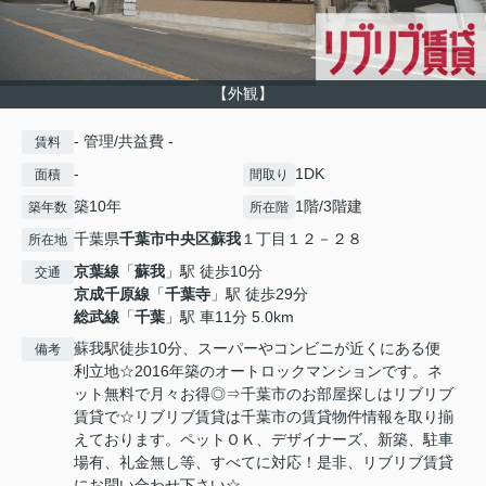
【外観】
- 管理/共益費 -
賃料
-
1DK
面積
間取り
築10年
1階/3階建
築年数
所在階
千葉県
千葉市中央区
蘇我
１丁目１２－２８
所在地
京葉線
「
蘇我
」駅 徒歩10分
交通
京成千原線
「
千葉寺
」駅 徒歩29分
総武線
「
千葉
」駅 車11分 5.0km
蘇我駅徒歩10分、スーパーやコンビニが近くにある便
備考
利立地☆2016年築のオートロックマンションです。ネ
ット無料で月々お得◎⇒千葉市のお部屋探しはリブリブ
賃貸で☆リブリブ賃貸は千葉市の賃貸物件情報を取り揃
えております。ペットＯＫ、デザイナーズ、新築、駐車
場有、礼金無し等、すべてに対応！是非、リブリブ賃貸
にお問い合わせ下さい☆