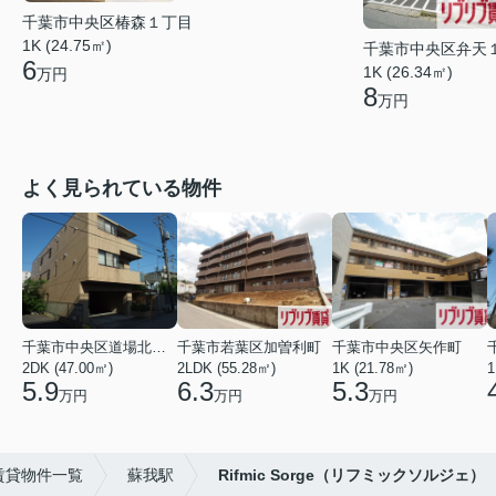
千葉市中央区椿森１丁目
1K (24.75㎡)
千葉市中央区弁天
6
1K (26.34㎡)
万円
8
万円
よく見られている物件
千葉市中央区道場北２丁目
千葉市若葉区加曽利町
千葉市中央区矢作町
2DK (47.00㎡)
2LDK (55.28㎡)
1K (21.78㎡)
1
5.9
6.3
5.3
万円
万円
万円
賃貸物件一覧
蘇我駅
Rifmic Sorge（リフミックソルジェ）