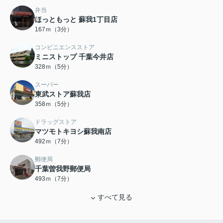
弁当
ほっともっと 蘇我1丁目店
167ｍ（3分）
コンビニエンスストア
ミニストップ 千葉今井店
328ｍ（5分）
スーパー
東武ストア蘇我店
358ｍ（5分）
ドラッグストア
マツモトキヨシ蘇我南店
492ｍ（7分）
郵便局
千葉曽我野郵便局
493ｍ（7分）
すべて見る