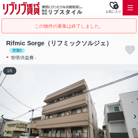
0
お気に入り
この物件の募集は終了しました。
Rifmic Sorge（リフミックソルジェ）
空室0
-
管理/共益費 -
1
/
5