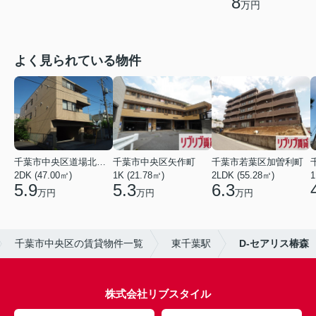
8
万円
よく見られている物件
千葉市中央区道場北２丁目
千葉市中央区矢作町
千葉市若葉区加曽利町
2DK (47.00㎡)
1K (21.78㎡)
2LDK (55.28㎡)
1
5.9
5.3
6.3
万円
万円
万円
千葉市中央区の賃貸物件一覧
東千葉駅
D-セアリス椿森
株式会社リブスタイル