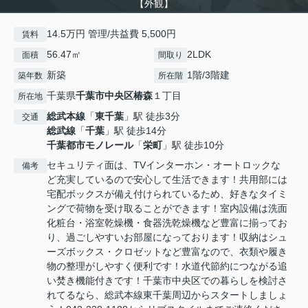
【外観】
14.5万円 管理/共益費 5,500円
賃料
56.47㎡
2LDK
面積
間取り
新築
1階/3階建
築年数
所在階
千葉県
千葉市中央区
椿森
１丁目
所在地
総武本線
「
東千葉
」駅 徒歩3分
交通
総武線
「
千葉
」駅 徒歩14分
千葉都市モノレール
「
栄町
」駅 徒歩10分
セキュリティ面は、TVインターホン・オートロックな
備考
ど充実しているので安心して生活できます！共用部には
宅配ボックスが備え付けられているため、好きなタイミ
ングで荷物を受け取ることができます！室内設備は洗面
化粧台・浴室乾燥機・食器洗乾燥機など豊富に揃ってお
り、過ごしやすいお部屋になっております！収納はシュ
ーズボックス・クロゼットなど豊富なので、衣類や履き
物の整理がしやすく便利です！水道代節約につながる追
い焚き機能付きです！千葉市中央区での暮らしを検討さ
れてるなら、総武本線東千葉周辺からスタートしましょ