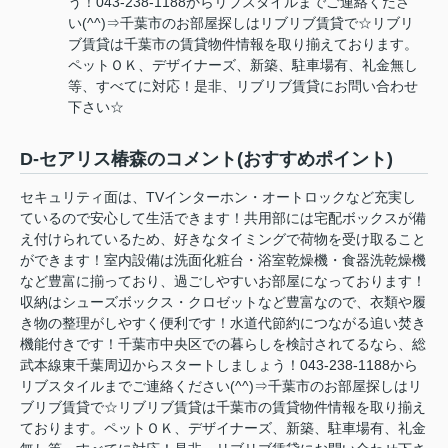
う！043-238-1188からリブスタイルまでご連絡くださ
い(^^)⇒千葉市のお部屋探しはリブリブ賃貸で☆リブリ
ブ賃貸は千葉市の賃貸物件情報を取り揃えております。
ペットＯＫ、デザイナーズ、新築、駐車場有、礼金無し
等、すべてに対応！是非、リブリブ賃貸にお問い合わせ
下さい☆
D-セアリス椿森のコメント(おすすめポイント)
セキュリティ面は、TVインターホン・オートロックなど充実し
ているので安心して生活できます！共用部には宅配ボックスが備
え付けられているため、好きなタイミングで荷物を受け取ること
ができます！室内設備は洗面化粧台・浴室乾燥機・食器洗乾燥機
など豊富に揃っており、過ごしやすいお部屋になっております！
収納はシューズボックス・クロゼットなど豊富なので、衣類や履
き物の整理がしやすく便利です！水道代節約につながる追い焚き
機能付きです！千葉市中央区での暮らしを検討されてるなら、総
武本線東千葉周辺からスタートしましょう！043-238-1188から
リブスタイルまでご連絡ください(^^)⇒千葉市のお部屋探しはリ
ブリブ賃貸で☆リブリブ賃貸は千葉市の賃貸物件情報を取り揃え
ております。ペットＯＫ、デザイナーズ、新築、駐車場有、礼金