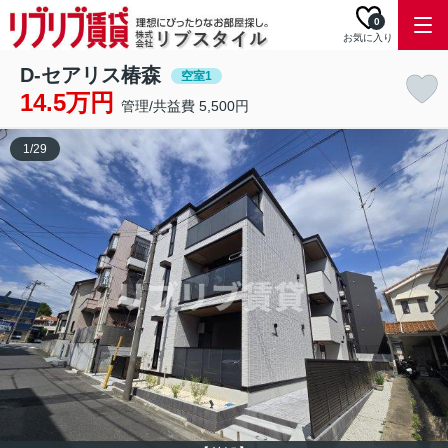
0
お気に入り
D-セアリス椿森
空室1
14.5万円
管理/共益費 5,500円
1
/
29