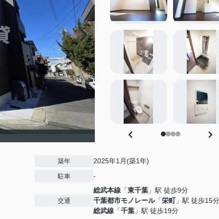
2025年1月(築1年)
築年
-
駐車
総武本線
「
東千葉
」駅 徒歩9分
千葉都市モノレール
「
栄町
」駅 徒歩15
交通
総武線
「
千葉
」駅 徒歩19分