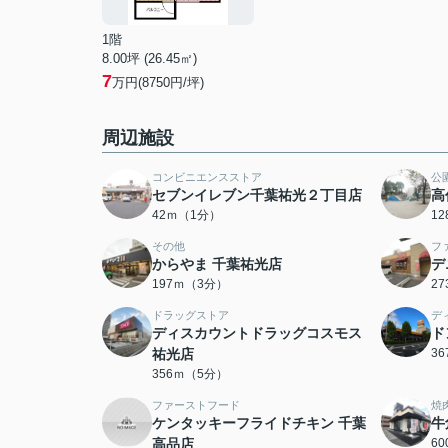
1階
8.00坪 (26.45㎡)
7
万円(8750円/坪)
周辺施設
コンビニエンスストア
公
セブンイレブン千葉祐光２丁目店
高
42ｍ（1分）
1
その他
フ
からやま 千葉祐光店
デ
197ｍ（3分）
2
ドラッグストア
デ
ディスカウントドラッグコスモス
ド
祐光店
3
356ｍ（5分）
ファーストフード
焼
ケンタッキーフライドチキン 千葉
牛
高品店
6