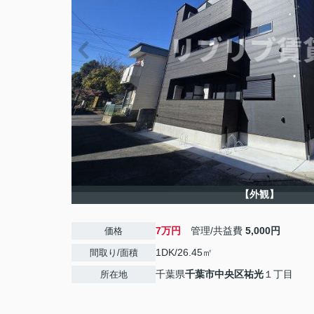
【外観】
7万円
管理/共益費
5,000円
価格
1DK/26.45㎡
間取り/面積
千葉県
千葉市中央区
祐光
１丁目
所在地