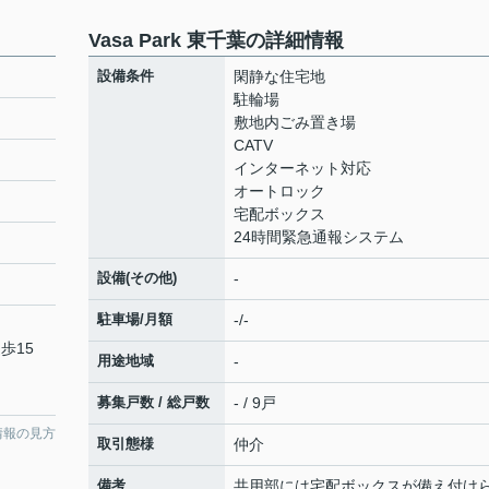
Vasa Park 東千葉の詳細情報
設備条件
閑静な住宅地
駐輪場
敷地内ごみ置き場
CATV
インターネット対応
オートロック
宅配ボックス
24時間緊急通報システム
設備(その他)
-
駐車場/月額
-/-
歩15
用途地域
-
募集戸数 / 総戸数
- / 9戸
情報の見方
取引態様
仲介
備考
共用部には宅配ボックスが備え付け