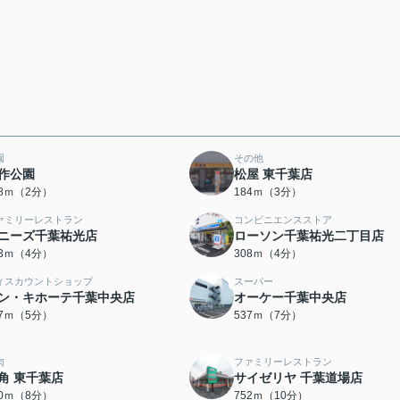
園
その他
作公園
松屋 東千葉店
28ｍ（2分）
184ｍ（3分）
ァミリーレストラン
コンビニエンスストア
ニーズ千葉祐光店
ローソン千葉祐光二丁目店
73ｍ（4分）
308ｍ（4分）
ィスカウントショップ
スーパー
ン・キホーテ千葉中央店
オーケー千葉中央店
67ｍ（5分）
537ｍ（7分）
肉
ファミリーレストラン
角 東千葉店
サイゼリヤ 千葉道場店
00ｍ（8分）
752ｍ（10分）