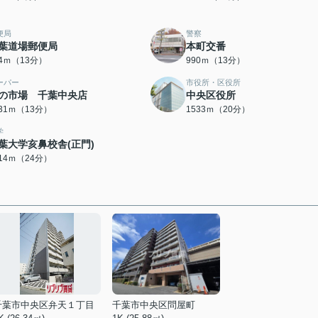
便局
警察
葉道場郵便局
本町交番
74ｍ（13分）
990ｍ（13分）
ーパー
市役所・区役所
の市場 千葉中央店
中央区役所
031ｍ（13分）
1533ｍ（20分）
学
葉大学亥鼻校舎(正門)
914ｍ（24分）
千葉市中央区弁天１丁目
千葉市中央区問屋町