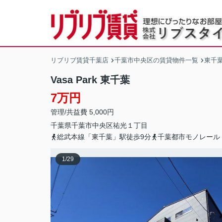
リブリブ賃貸千葉店
千葉市中央区の賃貸物件一覧
東千
Vasa Park 東千葉
7万円
管理/共益費 5,000円
千葉県
千葉市中央区
祐光
１丁目
総武本線「東千葉」駅徒歩9分
千葉都市モノレール
1
/
29