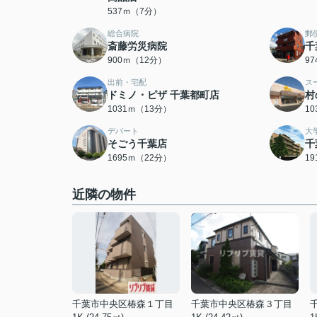
537ｍ（7分）
総合病院
郵
斎藤労災病院
千
900ｍ（12分）
9
出前・宅配
ス
ドミノ・ピザ 千葉都町店
村
1031ｍ（13分）
1
デパート
大
そごう千葉店
千
1695ｍ（22分）
1
近隣の物件
千葉市中央区椿森１丁目
千葉市中央区椿森３丁目