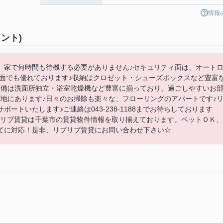
情報
イント)
、家で何時間も待機する必要がありません♪セキュリティ面は、オート
全面でも優れております♪収納はクロゼット・シューズボックスなど豊富
設備は洗面所独立・浴室乾燥機など豊富に揃っており、過ごしやすいお
地にあります♪日々のお掃除も楽々な、フローリングのアパートです♪
ポートいたします♪ご連絡は043-238-1188までお待ちしております
☆リブリブ賃貸は千葉市の賃貸物件情報を取り揃えております。ペットＯＫ、
てに対応！是非、リブリブ賃貸にお問い合わせ下さい☆