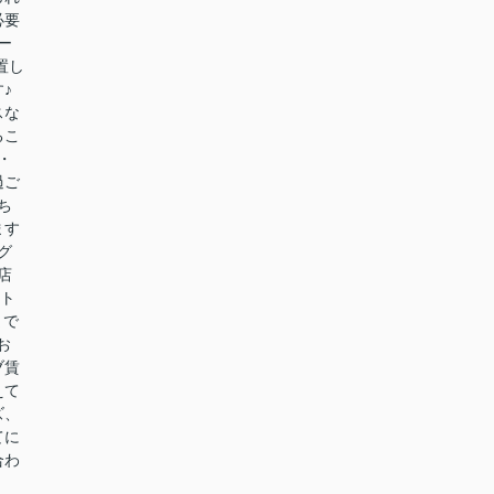
必要
ー
置し
♪
スな
るこ
・
過ご
ち
ます
グ
店
ート
まで
お
ブ賃
えて
ズ、
てに
合わ