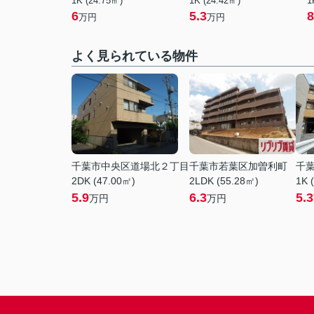
1K (24.75㎡)
1K (24.42㎡)
1
6
5.3
8
万円
万円
よく見られている物件
千葉市中央区道場北２丁目
千葉市若葉区加曽利町
千
2DK (47.00㎡)
2LDK (55.28㎡)
1K 
5.9
6.3
5.3
万円
万円