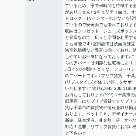
ているため、家で何時間も待機する
がありません♪セキュリティ面は、オ
トロック・TVインターホンなどを設
ているので安全面でも優れております
収納はクロゼット・シューズボック
ど豊富なので、広々と空間を利用す
とも可能です♪室内設備は洗面所独立
浴室乾燥機など豊富に揃っており、
しやすいお部屋になっております♪こ
らのアパートは閑静な住宅地にあり
♪日々のお掃除も楽々な、フローリン
のアパートです♪リブリブ賃貸 千葉
(リブスタイル)が住まい探しをサポ
いたします♪ご連絡は043-238-1188
お待ちしております(*^^*)⇒千葉市の
部屋探しはリブリブ賃貸で☆リブリ
貸は千葉市の賃貸物件情報を取り揃
おります。ペットＯＫ、デザイナー
新築、駐車場有、礼金無し等、すべ
対応！是非、リブリブ賃貸にお問い
せ下さい☆