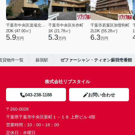
千葉市中央区道場北２丁目
千葉市中央区矢作町
千葉市若葉区加曽利町
2DK (47.00㎡)
1K (21.78㎡)
2LDK (55.28㎡)
1
5.9
5.3
6.3
万円
万円
万円
賃貸物件一覧
蘇我駅
ゼファーシャン・ティオン蘇我壱番館
株式会社リブスタイル
043-238-1188
お問い合わせ
〒260-0028
千葉県千葉市中央区新町１－１８ 上野ビル 4階
営業時間：
10：00～18：00
定休日：
水曜日