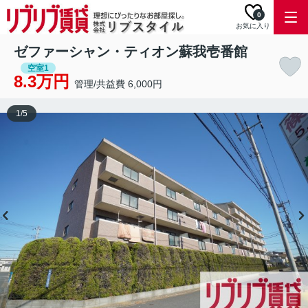
0
お気に入り
ゼファーシャン・ティオン蘇我壱番館
空室1
8.3万円
管理/共益費 6,000円
1
/
5