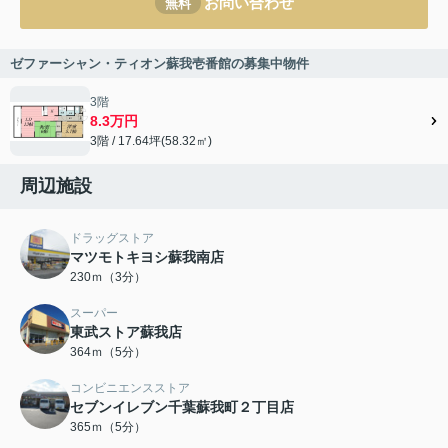
お問い合わせ
無料
ゼファーシャン・ティオン蘇我壱番館の募集中物件
3階
8.3万円
3階 / 17.64坪(58.32㎡)
周辺施設
ドラッグストア
マツモトキヨシ蘇我南店
230ｍ（3分）
スーパー
東武ストア蘇我店
364ｍ（5分）
コンビニエンスストア
セブンイレブン千葉蘇我町２丁目店
365ｍ（5分）