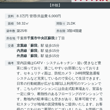
【外観】
8.3万円 管理/共益費 6,000円
賃料
58.32㎡
2LDK
面積
間取り
築25年
3階/4階建
築年数
所在階
千葉県
千葉市中央区
蘇我
２丁目
所在地
京葉線
「
蘇我
」駅 徒歩15分
交通
内房線
「
蘇我
」駅 徒歩15分
外房線
「
蘇我
」駅 徒歩15分
室内設備はCATV・システムキッチン・追い焚きなど豊
備考
富に揃っており、過ごしやすいお部屋になっておりま
す。セキュリティ面は、防犯カメラ・24時間緊急通報
システムなど充実しているので安心して生活できます。
日常の行動範囲が広がる3駅以上利用可のマンションで
す。こちらのマンションには自走式駐車場あり。室温を
一定に保つ、断熱性のあるフローリングのマンションで
す。敷地内の駐車場にも空きがあり、駐車可能です。当
社スタッフが地域の賃貸情報をご提供いたします。お客
様のこだわりやご要望などございましたら、お気軽に当