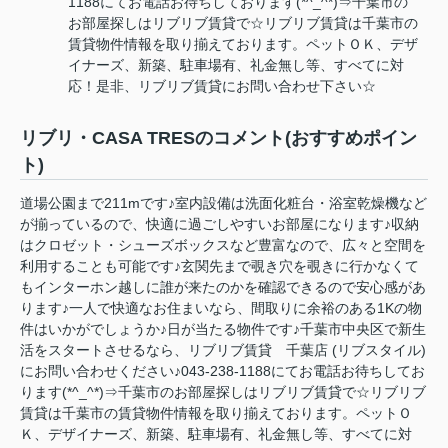
1188にてお電話お待ちしております(*^_^*)⇒千葉市の
お部屋探しはリブリブ賃貸で☆リブリブ賃貸は千葉市の
賃貸物件情報を取り揃えております。ペットＯＫ、デザ
イナーズ、新築、駐車場有、礼金無し等、すべてに対
応！是非、リブリブ賃貸にお問い合わせ下さい☆
リブリ・CASA TRESのコメント(おすすめポイン
ト)
道場公園まで211mです♪室内設備は洗面化粧台・浴室乾燥機など
が揃っているので、快適に過ごしやすいお部屋になります♪収納
はクロゼット・シューズボックスなど豊富なので、広々と空間を
利用することも可能です♪玄関先まで覗き穴を覗きに行かなくて
もインターホン越しに誰が来たのかを確認できるので安心感があ
ります♪一人で快適なお住まいなら、間取りに余裕のある1Kの物
件はいかがでしょうか♪日が当たる物件です♪千葉市中央区で新生
活をスタートさせるなら、リブリブ賃貸 千葉店 (リブスタイル)
にお問い合わせください♪043-238-1188にてお電話お待ちしてお
ります(*^_^*)⇒千葉市のお部屋探しはリブリブ賃貸で☆リブリブ
賃貸は千葉市の賃貸物件情報を取り揃えております。ペットＯ
Ｋ、デザイナーズ、新築、駐車場有、礼金無し等、すべてに対