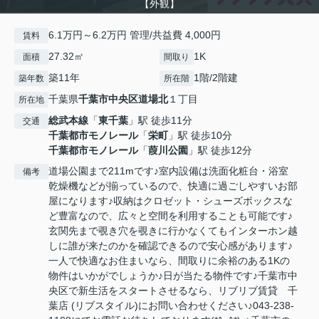
【外観】
6.1万円～6.2万円 管理/共益費 4,000円
賃料
27.32㎡
1K
面積
間取り
築11年
1階/2階建
築年数
所在階
千葉県
千葉市中央区
道場北
１丁目
所在地
総武本線
「
東千葉
」駅 徒歩11分
交通
千葉都市モノレール
「
栄町
」駅 徒歩10分
千葉都市モノレール
「
葭川公園
」駅 徒歩12分
道場公園まで211mです♪室内設備は洗面化粧台・浴室
備考
乾燥機などが揃っているので、快適に過ごしやすいお部
屋になります♪収納はクロゼット・シューズボックスな
ど豊富なので、広々と空間を利用することも可能です♪
玄関先まで覗き穴を覗きに行かなくてもインターホン越
しに誰が来たのかを確認できるので安心感があります♪
一人で快適なお住まいなら、間取りに余裕のある1Kの
物件はいかがでしょうか♪日が当たる物件です♪千葉市中
央区で新生活をスタートさせるなら、リブリブ賃貸 千
葉店 (リブスタイル)にお問い合わせください♪043-238-