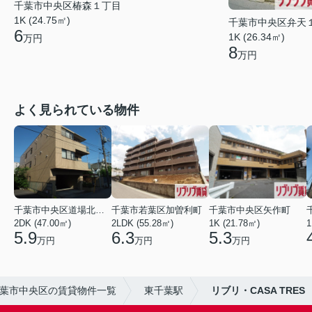
千葉市中央区椿森１丁目
1K (24.75㎡)
千葉市中央区弁天
6
1K (26.34㎡)
万円
8
万円
よく見られている物件
千葉市中央区道場北２丁目
千葉市若葉区加曽利町
千葉市中央区矢作町
2DK (47.00㎡)
2LDK (55.28㎡)
1K (21.78㎡)
1
5.9
6.3
5.3
万円
万円
万円
葉市中央区の賃貸物件一覧
東千葉駅
リブリ・CASA TRES