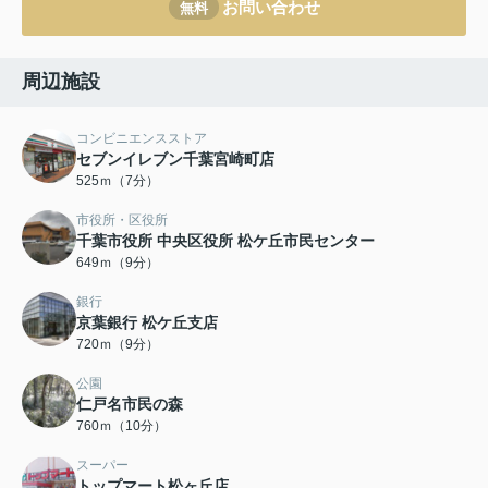
お問い合わせ
無料
周辺施設
コンビニエンスストア
セブンイレブン千葉宮崎町店
525ｍ（7分）
市役所・区役所
千葉市役所 中央区役所 松ケ丘市民センター
649ｍ（9分）
銀行
京葉銀行 松ケ丘支店
720ｍ（9分）
公園
仁戸名市民の森
760ｍ（10分）
スーパー
トップマート松ヶ丘店