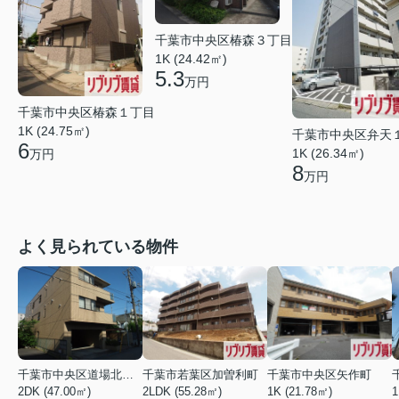
千葉市中央区椿森３丁目
1K (24.42㎡)
5.3
万円
千葉市中央区椿森１丁目
1K (24.75㎡)
千葉市中央区弁天
6
1K (26.34㎡)
万円
8
万円
よく見られている物件
千葉市中央区道場北２丁目
千葉市若葉区加曽利町
千葉市中央区矢作町
2DK (47.00㎡)
2LDK (55.28㎡)
1K (21.78㎡)
1