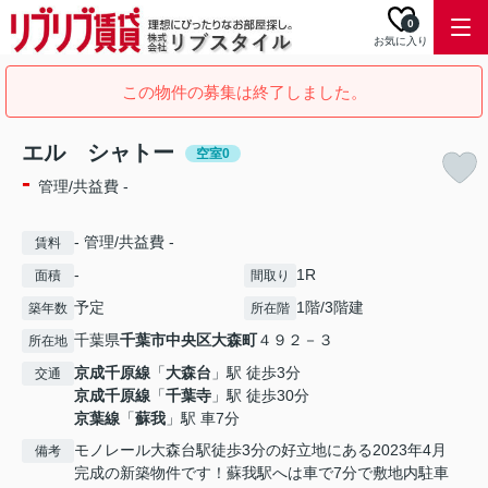
0
お気に入り
この物件の募集は終了しました。
エル シャトー
空室0
-
管理/共益費 -
- 管理/共益費 -
賃料
-
1R
面積
間取り
予定
1階/3階建
築年数
所在階
千葉県
千葉市中央区
大森町
４９２－３
所在地
京成千原線
「
大森台
」駅 徒歩3分
交通
京成千原線
「
千葉寺
」駅 徒歩30分
京葉線
「
蘇我
」駅 車7分
モノレール大森台駅徒歩3分の好立地にある2023年4月
備考
完成の新築物件です！蘇我駅へは車で7分で敷地内駐車