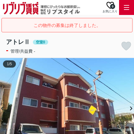
0
お気に入り
この物件の募集は終了しました。
アトレⅡ
空室0
-
管理/共益費 -
1
/
5