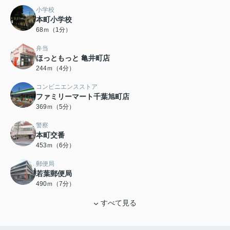
小学校
本町小学校
68ｍ（1分）
弁当
ほっともっと 亀井町店
244ｍ（4分）
コンビニエンスストア
ファミリーマート千葉旭町店
369ｍ（5分）
警察
本町交番
453ｍ（6分）
郵便局
若葉郵便局
490ｍ（7分）
すべて見る