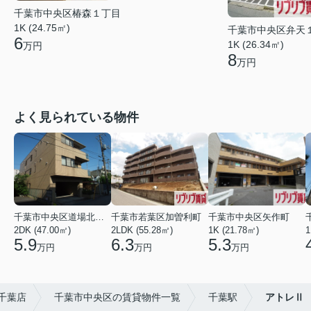
千葉市中央区椿森１丁目
1K (24.75㎡)
千葉市中央区弁天
6
1K (26.34㎡)
万円
8
万円
よく見られている物件
千葉市中央区道場北２丁目
千葉市若葉区加曽利町
千葉市中央区矢作町
2DK (47.00㎡)
2LDK (55.28㎡)
1K (21.78㎡)
1
5.9
6.3
5.3
万円
万円
万円
千葉店
千葉市中央区の賃貸物件一覧
千葉駅
アトレⅡ