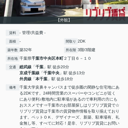
【外観】
- 管理/共益費 -
賃料
-
2DK
面積
間取り
築32年
3階/3階建
築年数
所在階
千葉県
千葉市中央区
本町
２丁目６－１０
所在地
総武線
「
千葉
」駅 徒歩20分
交通
京成千葉線
「
千葉中央
」駅 徒歩13分
外房線
「
本千葉
」駅 徒歩18分
千葉大学亥鼻キャンパスまで徒歩圏の閑静な住宅地にあ
備考
る2DKです。24時間営業のスーパーやコンビニが近く
にあり便利♪敷地内に駐車場があるので車利用の方にも
おススメです⇒千葉市のお部屋探しはリブリブ賃貸で☆
リブリブ賃貸は千葉市の賃貸物件情報を取り揃えており
ます。ペットＯＫ、デザイナーズ、新築、駐車場有、礼
金無し等、すべてに対応！是非、リブリブ賃貸にお問い