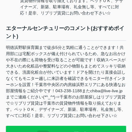
賃貸物件情報を取り揃えております。ペットＯＫ、デザ
イナーズ、新築、駐車場有、礼金無し等、すべてに対
応！是非、リブリブ賃貸にお問い合わせ下さい☆
エターナルセンチュリーのコメント(おすすめポイ
ント)
明徳浜野駅保育園まで徒歩5分と気軽に通うことができます！共
用部には宅配ボックスが備え付けられているため、急なお出かけ
や不在の際にも荷物を受け取ることが可能です！収納スペースが
大きいため化粧品や整髪料などの小物類もまとめてスッキリ収納
できる、洗面化粧台が付いています！ドアを開けたり直接会話し
なくてもモニター越しに来訪者を確認できるモニター付きインタ
ーホンを設置！千葉市中央区の内房線浜野エリアにある快適なお
部屋情報をご紹介中です！043-238-1188またchiba@live-live.jp
までご連絡ください(*^_^*)⇒千葉市のお部屋探しはリブリブ賃貸
で☆リブリブ賃貸は千葉市の賃貸物件情報を取り揃えておりま
す。ペットＯＫ、デザイナーズ、新築、駐車場有、礼金無し等、
すべてに対応！是非、リブリブ賃貸にお問い合わせ下さい☆