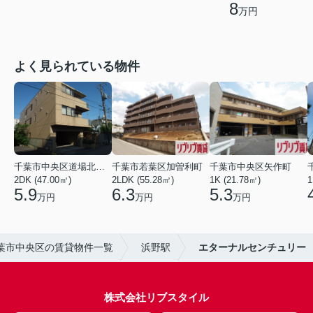
8
万円
よく見られている物件
千葉市中央区道場北２丁目
千葉市若葉区加曽利町
千葉市中央区矢作町
2DK (47.00㎡)
2LDK (55.28㎡)
1K (21.78㎡)
1
5.9
6.3
5.3
万円
万円
万円
葉市中央区の賃貸物件一覧
浜野駅
エターナルセンチュリー
株式会社リブスタイル