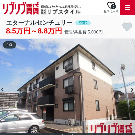
0
お気に入り
エターナルセンチュリー
空室2
8.5万円～8.8万円
管理/共益費 5,000円
1
/
3