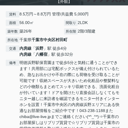
【外観】
8.5万円～8.8万円 管理/共益費 5,000円
賃料
56.00㎡
2LDK
面積
間取り
築26年
2階/3階建
築年数
所在階
千葉県
千葉市中央区
村田町
所在地
内房線
「
浜野
」駅 徒歩4分
交通
内房線
「
八幡宿
」駅 徒歩32分
明徳浜野駅保育園まで徒歩5分と気軽に通うことができ
備考
ます！共用部には宅配ボックスが備え付けられているた
め、急なお出かけや不在の際にも荷物を受け取ることが
可能です！収納スペースが大きいため化粧品や整髪料な
どの小物類もまとめてスッキリ収納できる、洗面化粧台
が付いています！ドアを開けたり直接会話しなくてもモ
ニター越しに来訪者を確認できるモニター付きインター
ホンを設置！千葉市中央区の内房線浜野エリアにある快
適なお部屋情報をご紹介中です！043-238-1188また
chiba@live-live.jpまでご連絡ください(*^_^*)⇒千葉市の
お部屋探しはリブリブ賃貸で☆リブリブ賃貸は千葉市の