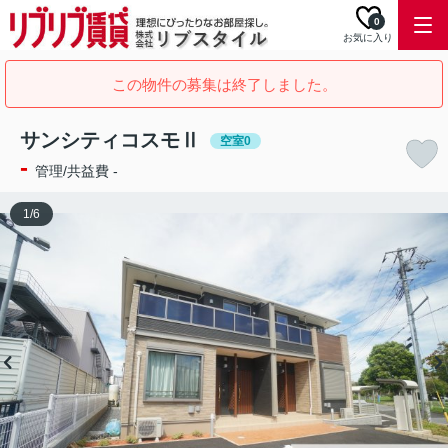
0
お気に入り
この物件の募集は終了しました。
サンシティコスモⅡ
空室0
-
管理/共益費 -
1
/
6