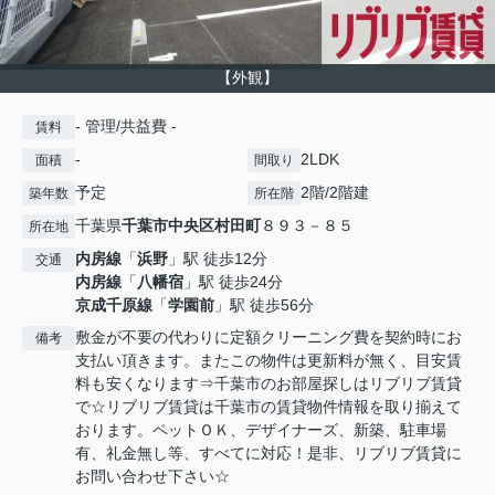
【外観】
- 管理/共益費 -
賃料
-
2LDK
面積
間取り
予定
2階/2階建
築年数
所在階
千葉県
千葉市中央区
村田町
８９３－８５
所在地
内房線
「
浜野
」駅 徒歩12分
交通
内房線
「
八幡宿
」駅 徒歩24分
京成千原線
「
学園前
」駅 徒歩56分
敷金が不要の代わりに定額クリーニング費を契約時にお
備考
支払い頂きます。またこの物件は更新料が無く、目安賃
料も安くなります⇒千葉市のお部屋探しはリブリブ賃貸
で☆リブリブ賃貸は千葉市の賃貸物件情報を取り揃えて
おります。ペットＯＫ、デザイナーズ、新築、駐車場
有、礼金無し等、すべてに対応！是非、リブリブ賃貸に
お問い合わせ下さい☆