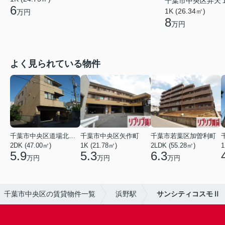
千葉市中央区弁天
6
1K (26.34㎡)
万円
8
万円
よく見られている物件
千葉市中央区道場北２丁目
千葉市中央区矢作町
千葉市若葉区加曽利町
2DK (47.00㎡)
1K (21.78㎡)
2LDK (55.28㎡)
1
5.9
5.3
6.3
万円
万円
万円
千葉市中央区の賃貸物件一覧
浜野駅
サンシティコスモⅡ