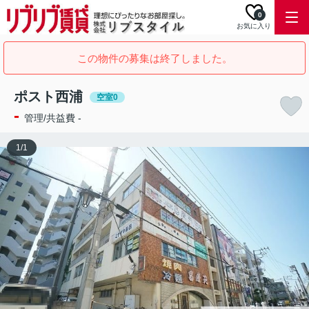
0
お気に入り
この物件の募集は終了しました。
ポスト西浦
空室0
-
管理/共益費 -
1
/
1