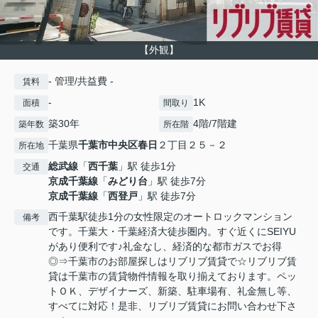
【外観】
- 管理/共益費 -
賃料
-
1K
面積
間取り
築30年
4階/7階建
築年数
所在階
千葉県
千葉市中央区
春日
２丁目２５－２
所在地
総武線
「
西千葉
」駅 徒歩1分
交通
京成千葉線
「
みどり台
」駅 徒歩7分
京成千葉線
「
西登戸
」駅 徒歩7分
西千葉駅徒歩1分の女性限定のオートロックマンション
備考
です。千葉大・千葉経済大徒歩圏内。すぐ近くにSEIYU
があり便利です♪礼金なし、経済的な都市ガスでお得
◎⇒千葉市のお部屋探しはリブリブ賃貸で☆リブリブ賃
貸は千葉市の賃貸物件情報を取り揃えております。ペッ
トＯＫ、デザイナーズ、新築、駐車場有、礼金無し等、
すべてに対応！是非、リブリブ賃貸にお問い合わせ下さ