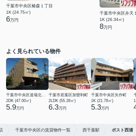
千葉市中央区椿森１丁目
1K (24.75㎡)
千葉市中央区弁天
6
1K (26.34㎡)
万円
8
万円
よく見られている物件
千葉市中央区道場北２丁目
千葉市若葉区加曽利町
千葉市中央区矢作町
2DK (47.00㎡)
2LDK (55.28㎡)
1K (21.78㎡)
1
5.9
6.3
5.3
万円
万円
万円
店
千葉市中央区の賃貸物件一覧
西千葉駅
ポスト西浦